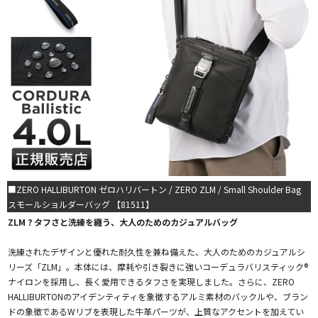
■ZERO HALLIBURTON ゼロハリバートン / ZERO ZLM / Small Shoulder Bag
スモールショルダーバッグ 【81511】
ZLM ? タフさと洗練を纏う、大人のためのカジュアルバッグ
洗練されたデザインと優れた耐久性を兼ね備えた、大人のためのカジュアルシ
リーズ「ZLM」。本体には、摩耗や引き裂きに強いコーデュラバリスティック®
ナイロンを採用し、長く愛用できるタフさを実現しました。さらに、ZERO
HALLIBURTONのアイデンティティを象徴するアルミ素材のバックルや、ブラン
ドの象徴であるWリブを表現した牛革パーツが、上質なアクセントを加えてい