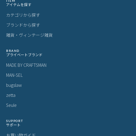
スーツケース・キャリーケースについて
・製造工程の性質上、細かい傷や塗装ムラ、気泡などが入る場合が
ございます。
・内装につまみのないファスナーがある場合がございますが、修理
対応時に使用されるものです。
・スライドレバーのグラつきは、遊びを持たせ耐久性を上げるため
の工夫です。
梱包について
・メーカーより入荷した際に、畳まれている商品もございます。入
荷時からの畳み皺、パーツによるへこみ等は良品として発送させて
いただきますことを予めご了承ください。
あなたにおすすめの商品