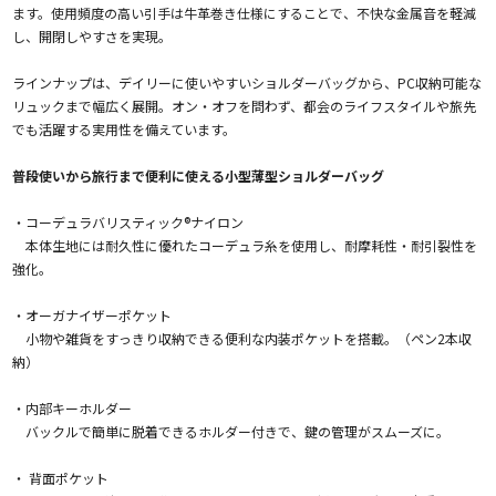
ます。使用頻度の高い引手は牛革巻き仕様にすることで、不快な金属音を軽減
し、開閉しやすさを実現。
ラインナップは、デイリーに使いやすいショルダーバッグから、PC収納可能な
リュックまで幅広く展開。オン・オフを問わず、都会のライフスタイルや旅先
でも活躍する実用性を備えています。
普段使いから旅行まで便利に使える小型薄型ショルダーバッグ
・コーデュラバリスティック®ナイロン
本体生地には耐久性に優れたコーデュラ糸を使用し、耐摩耗性・耐引裂性を
強化。
・オーガナイザーポケット
小物や雑貨をすっきり収納できる便利な内装ポケットを搭載。（ペン2本収
納）
・内部キーホルダー
バックルで簡単に脱着できるホルダー付きで、鍵の管理がスムーズに。
・ 背面ポケット