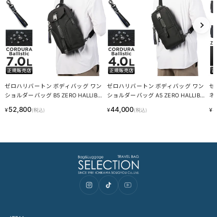
ご使用になられるパソコン、スマートフォンの設定、お部屋の照
明、日光などにより色の違いが感じられる場合がございます。
サイズについて
サイズ表記はメーカー公称値もしくは採寸用サンプルの実寸値とな
ります。商品によりましては2〜3cm誤差が生じる場合がございま
す。
製品仕様について
予告なくメーカーによる仕様変更がある場合がございます。
革(レザー)製品について
天然革には個体差があります。検品の後、革の個性として出荷いた
しますので天然素材の魅力としてご了承ください。
・血筋：血管の痕が革に残ったもの
・トラ：シワやたるみに生じる染色のムラ
・シボ：革線維の密度の違いによって生じる立体的なシワ模様
・ホクロ：黒い小さな点
・プルアップ：オイルを多量に染み込ませた革に圧力をかけた際に
変化する濃淡
これら個体差にご納得いただけなかった場合、交換返品の際の送料
はお客様のご負担となります。