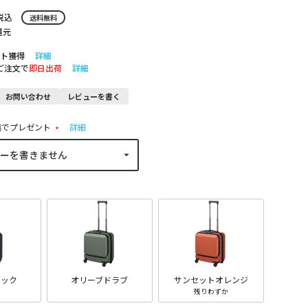
税込
送料無料
還元
ト獲得
詳細
のご注文で
即日出荷
詳細
お問い合わせ
レビューを書く
稿でプレゼント
詳細
(
必
須
)
リック
オリーブドラブ
サンセットオレンジ
残りわずか