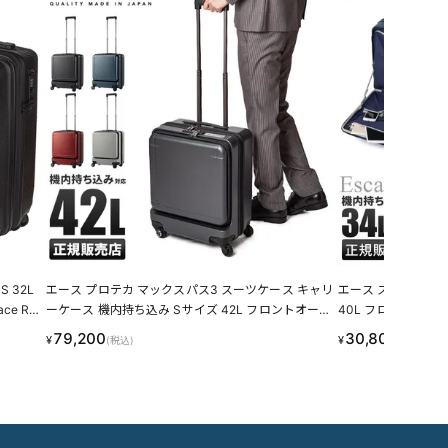
 32L
エース プロテカ マックスパス3 スーツケース キャリ
エース スーツケース 
e RI
ーケース 機内持ち込み Sサイズ 42L フロントオープ
40L フロントオープ
ン ストッパー付き ACE PROTeCA MAXPASS3 029
calera 05651 
79,200
30,800
¥
¥
(税込)
(税込)
61