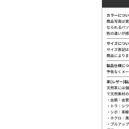
カラーについ
商品写真は実
なられるパソ
色の違いが感
サイズについ
サイズ表記は
商品によりま
製品仕様につ
予告なくメー
革(レザー)
天然革には個
で天然素材の
・血筋：血管
・トラ：シワ
・シボ：革線
・ホクロ：黒
・プルアップ