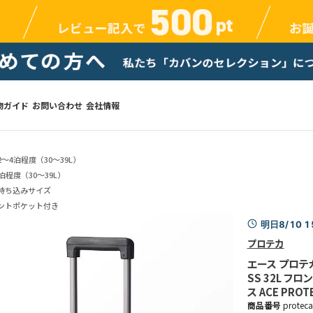
物ガイド
お問い合わせ
会社情報
2～4泊程度（30～39L）
泊程度（30～39L）
持ち込みサイズ
ントポケット付き
明日8/10 
プロテカ
エース プロテ
SS 32L 
ス ACE PROT
商品番号
protec