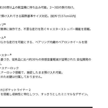
線100席以上の航空機に持ち込み可能。2～3日の旅行向け。
で預け入れできる国際基準サイズ対応。(総外寸157cm以内)
ップ®
で簡単に操作でき、不意な走行を防ぐキャスターストッパー機能を搭載。
ール®
滑らかな走行を可能にする、ベアリング内蔵のベアロンホイールを搭
ャスター®
基づき、従来品に比べ約30％の体感音量軽減が証明された 自社開発の
用。
ファスナーロック
スナーロック搭載で、施錠したまま預け入れ可能。
クのため鍵は付属しておりません。
ロテカ)/ポケットライナー２
トを搭載し収納性に特化しつつ、すっきりとしたミニマルなデザイン。