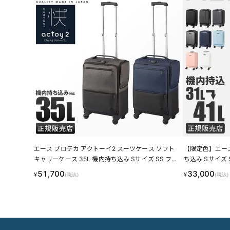
エース プロテカ アクトーイ2 スーツケース ソフト
【限定色】エース
キャリーケース 35L 機内持ち込み Sサイズ SS フロ
ち込み Sサイズ 
ントオープン 前開き ストッパー付き ACE PROTeCA
トオープン ストッ
51,700
33,000
¥
¥
(税込)
(税込)
actoy2 12101