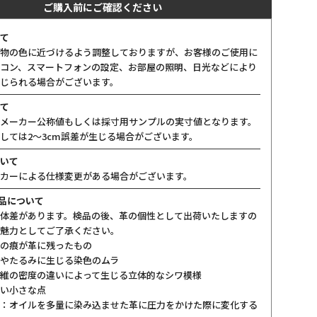
ご購入前にご確認ください
て
物の色に近づけるよう調整しておりますが、お客様のご使用に
コン、スマートフォンの設定、お部屋の照明、日光などにより
じられる場合がございます。
て
メーカー公称値もしくは採寸用サンプルの実寸値となります。
しては2〜3cm誤差が生じる場合がございます。
いて
カーによる仕様変更がある場合がございます。
製品について
体差があります。検品の後、革の個性として出荷いたしますの
魅力としてご了承ください。
の痕が革に残ったもの
やたるみに生じる染色のムラ
維の密度の違いによって生じる立体的なシワ模様
い小さな点
：オイルを多量に染み込ませた革に圧力をかけた際に変化する