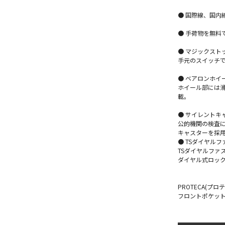
● 国際線、国内
● 手荷物を無料
● マジックスト
手元のスイッチ
● ベアロンホイ
ホイール部には
載。
● サイレントキ
公的機関の検査に
キャスターを採
● TSダイヤル
TSダイヤルファ
ダイヤル式ロッ
PROTECA(プ
フロントポケッ