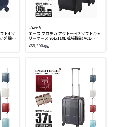
プロテカ
フト4 ソ
エース プロテカ アクトーイ2 ソフトキャ
ッグ 機内
リーケース 95L/110L 拡張機能 ACE
XPASS
PROTeCA 12104
¥
69,300
税込