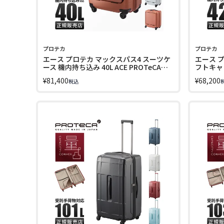
プロテカ
プロテカ
エース プロテカ マックスパス4 スーツケ
エース 
ース 機内持ち込み 40L ACE PROTeCA
フトキャ
MAXPASS 01471 キャリーケース
持ち込み 4
¥
81,400
¥
68,200
税込
12112