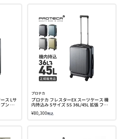
プロテカ
ース Lサ
プロテカ フレスターEX スーツケース 機
ープン ス
内持込み Sサイズ SS 36L/45L 拡張 フロ
 01553
ントオープン ストッパー PROTeCA
¥
80,300
税込
FRESTAR EX 01551