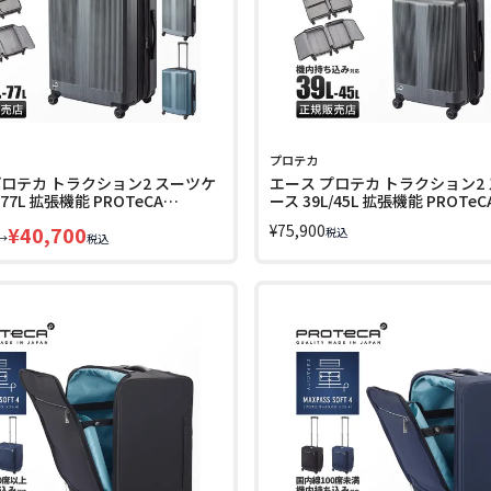
プロテカ
プロテカ トラクション2 スーツケ
エース プロテカ トラクション2
/77L 拡張機能 PROTeCA
ース 39L/45L 拡張機能 PROTeC
n2 01493
Traction2 01491 10年保証
¥
75,900
¥
40,700
税込
→
税込