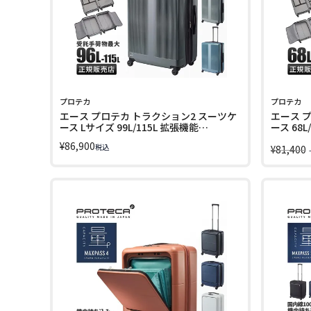
プロテカ
プロテカ
エース プロテカ トラクション2 スーツケ
エース 
ース Lサイズ 99L/115L 拡張機能
ース 68L
PROTeCA Traction2 01494
Tractio
¥
86,900
税込
¥
81,400