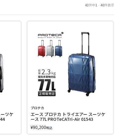
43
件中
1
-
40
件表示
プロテカ
スーツケ
エース プロテカ トライエアー スーツケ
544
ース 77L PROTeCATri-Air 01543
¥
90,200
税込