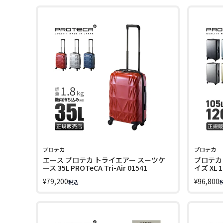
プロテカ
プロテカ
エース プロテカ トライエアー スーツケ
プロテカ 
ース 35L PROTeCA Tri-Air 01541
イズ XL 
ン ストッパ
¥
79,200
¥
96,800
税込
01555