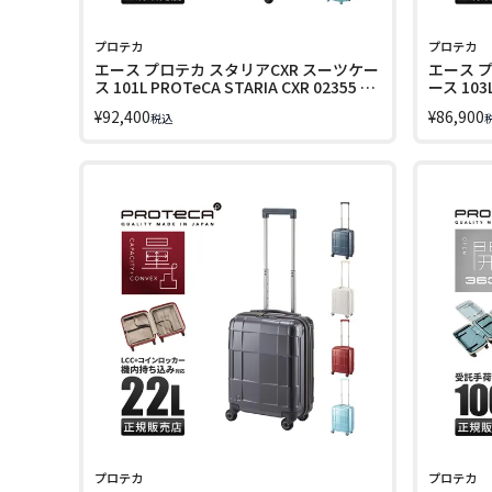
プロテカ
プロテカ
エース プロテカ スタリアCXR スーツケー
エース プ
ス 101L PROTeCA STARIA CXR 02355 キ
ース 103L ACE PROTeCA STARIA 
ャリーケース【在庫限り】
02354
¥
92,400
¥
86,900
税込
プロテカ
プロテカ