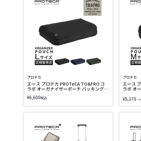
プロテカ
プロテカ
エース プロテカ PROTeCA TO&FRO コ
エース プ
ラボ オーガナイザーポーチ パッキングバ
ラボ オ
ッグ 19.2L FUU-PACK ACE 13013
ッグ 9.6L
¥
6,600
税込
¥
5,170
→