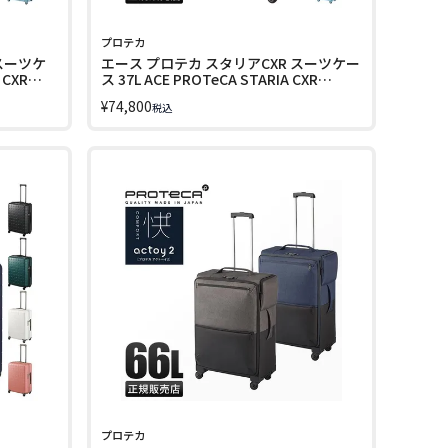
プロテカ
 スーツケ
エース プロテカ スタリアCXR スーツケー
 CXR
ス 37L ACE PROTeCA STARIA CXR
02351【在庫限り】
¥
74,800
税込
プロテカ