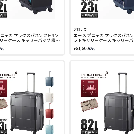
プロテカ
プロテカ マックスパスソフト4 ソ
エース プロテカ マックスパスソ
リーケース キャリーバッグ 機内
フトキャリーケース キャリーバ
2L PROTeCA MAXPASS SOFT
持ち込み 23L ACE PROTeCA MA
¥
61,600
税込
税込
SOFT 4 12111