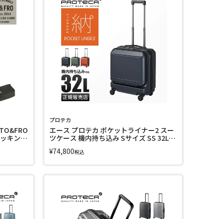
プロテカ
TO&FRO
エース プロテカ ポケットライナー2 スー
パッキング
ツケース 機内持ち込み Sサイズ SS 32L
フロントオープン ストッパー付き ビジネ
¥
74,800
税込
スキャリー キャリーケース ACE
PROTECA 01340