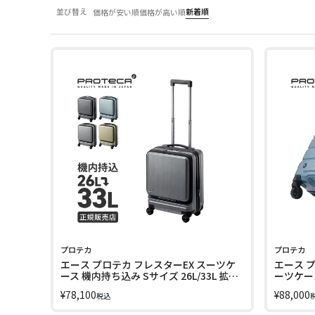
並び替え
新着順
価格が安い順
価格が高い順
プロテカ
プロテカ
エース プロテカ フレスターEX スーツケ
エース 
ース 機内持ち込み Sサイズ 26L/33L 拡張
ーツケース 
PROTeCA FULLESTER EX 01550
DX2 015
¥
78,100
¥
88,000
税込