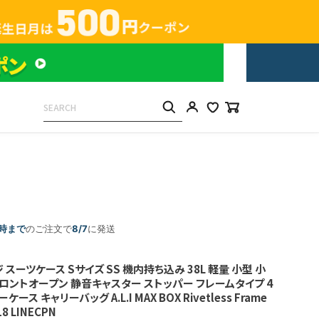
5時まで
のご注文で
8/7
に発送
スーツケース Sサイズ SS 機内持ち込み 38L 軽量 小型 小
フロントオープン 静音キャスター ストッパー フレームタイプ 4
ース キャリーバッグ A.L.I MAX BOX Rivetless Frame
18 LINECPN