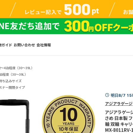
物ガイド
お問い合わせ
会社情報
2～4泊程度（30～39L）
泊程度（30～39L）
持ち込みサイズ
スナー開閉タイプ
明日8/7 1
アジアラゲージ
アジアラゲージ 
さめ 日本製 
輪 双輪 キャリーケ
MX-8011RV-