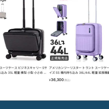
スーツケース ビジネスキャリー Sサ
アメリカンツーリスター トラント スーツケー
ち込み 35L 軽量 横型 小型 小さめ フ
イズ SS 機内持ち込み 36L/44L 軽量 拡張機
静音キャスター ストッパー 4輪 双輪
小さめ フロントオープン ストッパー 4輪 双
36,300
¥
(税込)
A.L.I-BIZ ALI-BIZ8000-18 LINECP
リーケース AmericanTourister TRANTO UQ
1