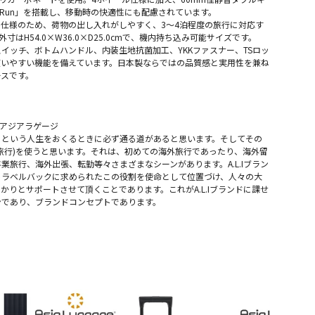
nt Run」を搭載し、移動時の快適性にも配慮されています。
仕様のため、荷物の出し入れがしやすく、3～4泊程度の旅行に対応す
外寸はH54.0×W36.0×D25.0cmで、機内持ち込み可能サイズです。
イッチ、ボトムハンドル、内装生地抗菌加工、YKKファスナー、TSロッ
使いやすい機能を備えています。日本製ならではの品質感と実用性を兼ね
ースです。
E / アジアラゲージ
ちという人生をおくるときに必ず通る道があると思います。そしてその
旅行)を使うと思います。それは、初めての海外旅行であったり、海外留
業旅行、海外出張、転勤等々さまざまなシーンがあります。A.L.Iブラン
トラベルバックに求められたこの役割を使命として位置づけ、人々の大
かりとサポートさせて頂くことであります。これがA.L.Iブランドに課せ
ンであり、ブランドコンセプトであります。