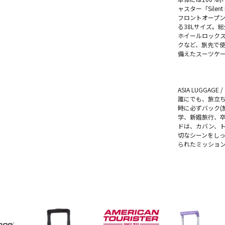
ャスター「Sile
フロントオープン
る38Lサイズ。総
ホイールロックス
クなど、旅先で
備えたスーツケ
ASIA LUGGAG
誰にでも、旅立
時に必ずバック(
学、新婚旅行、卒
ドは、カバン、
切なシーンをしっ
られたミッショ