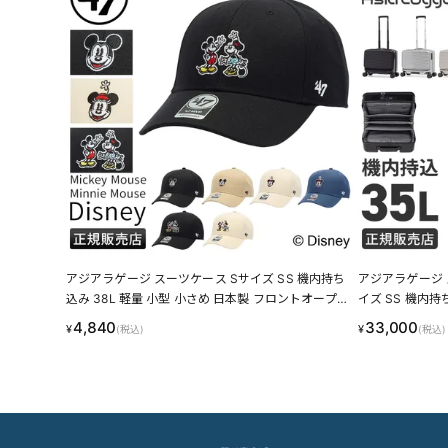
アジアラゲージ スーツケース Sサイズ SS 機内持ち
アジアラゲージ 
込み 38L 軽量 小型 小さめ 日本製 フロントオープン
イズ SS 機内持
静音キャスター ストッパー フレームタイプ 4輪 双輪
ロントオープン 
4,840
33,000
¥
¥
(税込)
(税込)
キャリーケース キャリーバッグ A.L.I MAX BOX Riv
ASIA LUGGAGE 
etless Frame MX-8011RV-18
N