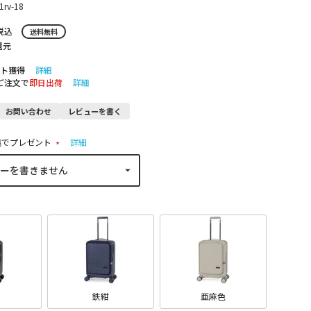
1rv-18
税込
送料無料
還元
ト獲得
詳細
のご注文で
即日出荷
詳細
お問い合わせ
レビューを書く
稿でプレゼント
詳細
(
必
須
)
鉄紺
亜麻色