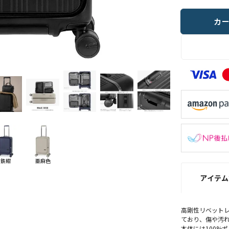
カ
鉄紺
亜麻色
アイテム
高剛性リベット
ており、傷や汚
本体には100%