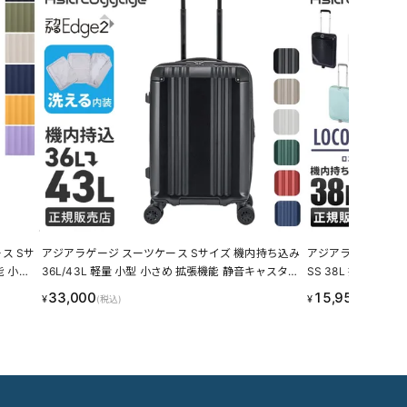
ス Sサ
アジアラゲージ スーツケース Sサイズ 機内持ち込み
アジアラゲージ スー
能 小型
36L/43L 軽量 小型 小さめ 拡張機能 静音キャスター
SS 38L 折りたた
輪 キャ
ストッパー 4輪 双輪 A.L.I ASIA LUGGAGE デカかる
ロコボックス2 A.L.I As
33,000
15,950
¥
¥
(税込)
(税込)
8-0900
Edge2 ALI-090-18W LINECPN
25-18 キャリーケース