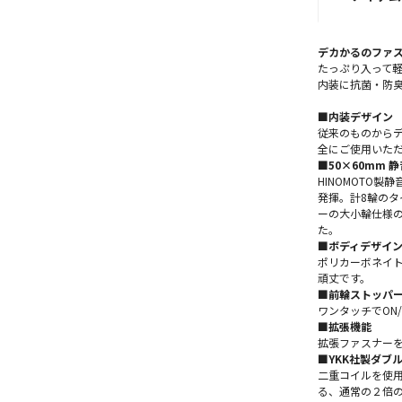
デカかるのファ
たっぷり入って
内装に抗菌・防
■内装デザイン
従来のものから
全にご使用いた
■50×60mm 
HINOMOTO製
発揮。計8輪のタ
ーの大小輪仕様
た。
■ボディデザイ
ポリカーボネイト
頑丈です。
■前輪ストッパ
ワンタッチでON
■拡張機能
拡張ファスナー
■YKK社製ダブ
二重コイルを使用
る、通常の２倍