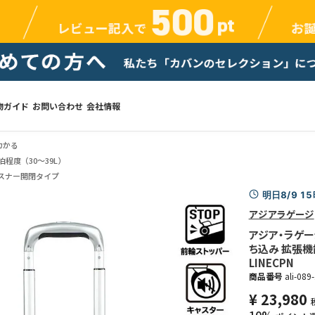
物ガイド
お問い合わせ
会社情報
カかる
泊程度（30～39L）
スナー開閉タイプ
明日8/9 1
アジアラゲージ
アジア・ラゲージ
ち込み 拡張機能
LINECPN
商品番号
ali-089
¥
23,980
10%