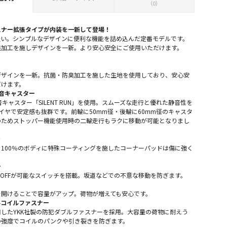
（0）
スナー拡張タイプが内装を一新して登場！
軽い。シンプルなデザインに便利な機能を詰め込んだ定番モデルです。
臭加工を施しデザインを一新。より安心安全にご使用いただけます。
デザインを一新。抗菌・防臭加工を施した生地を使用しており、安心安
だけます。
静音キャスター
静音キャスター「SILENT RUN」を使用。スムーズな走行と優れた静音性を
イヤで安定感も抜群です。前輪に50mm径・後輪に60mm径のキャスタ
のためストッパー機能使用時の二輪走行もラクに移動が可能となりまし
ン
100％のボディに特殊コーティングを施したコーナーパッドは傷に強く
ー
/OFFが可能なスイッチを搭載。坂道などでの不意な移動を防ぎます。
を開けることで容量がアップ。荷物が増えても安心です。
ルコイルファスナー
したYKK社製の防犯ダブルファスナーを採用。大容量の荷物に耐えう
の強度でコイルのパンクや引き裂きを防ぎます。