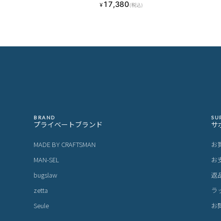
17,380
¥
(税込)
BRAND
SU
プライベートブランド
サ
MADE BY CRAFTSMAN
お
MAN-SEL
お
bugslaw
返
zetta
ラ
Seule
お