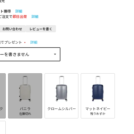
還元
ト獲得
詳細
のご注文で
即日出荷
詳細
お問い合わせ
レビューを書く
稿でプレゼント
詳細
(
必
須
)
ク
バニラ
クロームシルバー
マットネイビー
在庫切れ
残りわずか