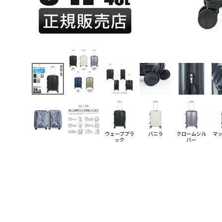
ウェーブブラ
バニラ
クロームシル
マ
ック
バー