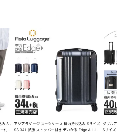
み Sサ
アジアラゲージ スーツケース 機内持ち込み Sサイズ
ダブルアンドデイナ
パー付き
SS 34L 拡張 ストッパー付き デカかる Edge A.L.I As
Sサイズ SS 40L
INECPN
ia Luggage ALI-088-18W キャリーケース LINECPN
ー スオラ W＆.Day/N