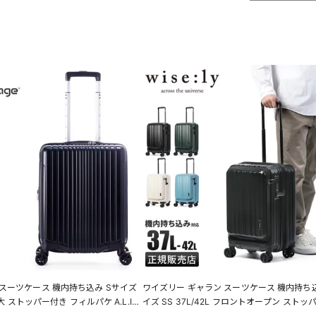
スーツケース 機内持ち込み Sサイズ
ワイズリー ギャラン スーツケース 機内持ち込
最大 ストッパー付き フィルパケ A.L.I
イズ SS 37L/42L フロントオープン ストッ
 FiLPake ali-6060-18w キャリーケー
拡張機能付き wise:ly GALANT 338-2551 L