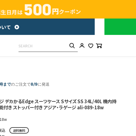
5時まで
のご注文で
8/9
に発送
 デカかるEdge スーツケース Sサイズ SS 34L/40L 機内持
付き ストッパー付き アジア・ラゲージ ali-089-18w
-18w
税込
送料無料