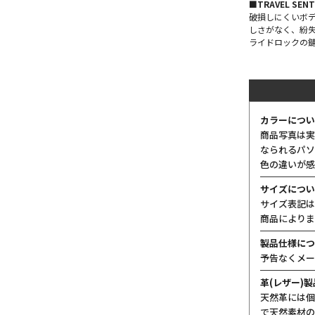
■TRAVEL S
破損しにくいボデ
しさがなく、紛
ライドロックの鍵
カラーについ
商品写真は実
なられるパソ
色の違いが感
サイズについ
サイズ表記は
商品によりま
製品仕様につ
予告なくメー
革(レザー)
天然革には個
で天然素材の