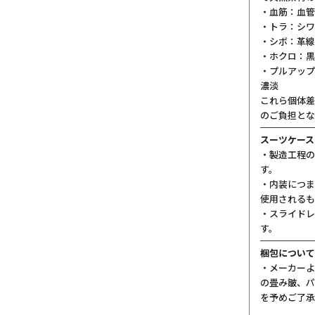
・血筋：血管
・トラ：シワ
・シボ：革線
・ホクロ：黒
・プルアップ
濃淡
これら個体差
のご負担とな
スーツケース
・製造工程の
す。
・内装につま
使用されるも
・スライドレ
す。
梱包について
・メーカーよ
の畳み皺、パ
を予めご了承