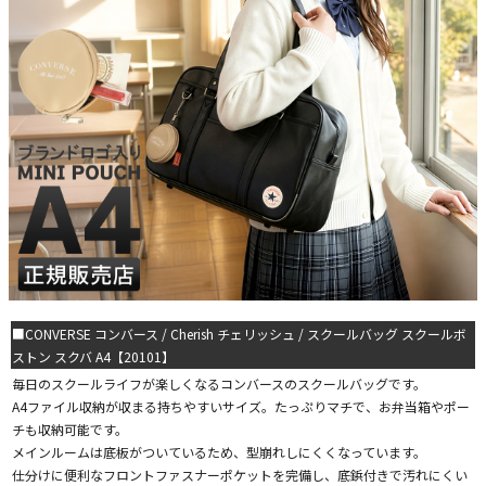
■CONVERSE コンバース / Cherish チェリッシュ / スクールバッグ スクールボ
ストン スクバ A4【20101】
毎日のスクールライフが楽しくなるコンバースのスクールバッグです。
A4ファイル収納が収まる持ちやすいサイズ。たっぷりマチで、お弁当箱やポー
チも収納可能です。
メインルームは底板がついているため、型崩れしにくくなっています。
仕分けに便利なフロントファスナーポケットを完備し、底鋲付きで汚れにくい