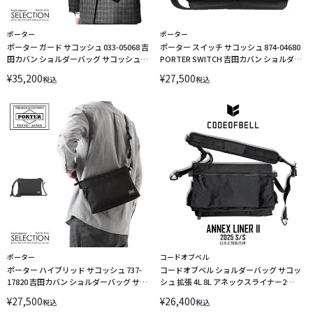
ポーター
ポーター
ポーター ガード サコッシュ 033-05068 吉
ポーター スイッチ サコッシュ 874-04680
田カバン ショルダーバッグ サコッシュバ
PORTER SWITCH 吉田カバン ショルダー
ッグ PORTER
バッグ 撥水
¥
35,200
¥
27,500
税込
税込
ポーター
コードオブベル
ポーター ハイブリッド サコッシュ 737-
コードオブベル ショルダーバッグ サコッ
17820 吉田カバン ショルダーバッグ サコ
シュ 拡張 4L 8L アネックスライナー2
ッシュバッグ A5 PORTER
CODE OF BELL ANNEX LINER II
¥
27,500
¥
26,400
税込
税込