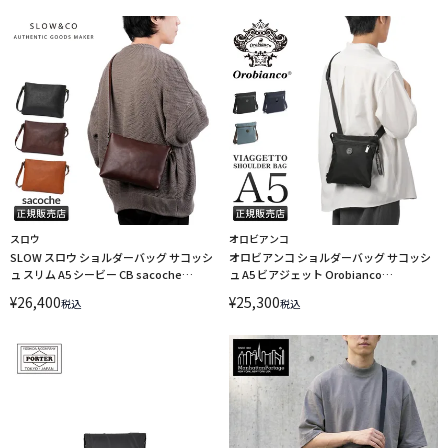
スロウ
オロビアンコ
SLOW スロウ ショルダーバッグ サコッシ
オロビアンコ ショルダーバッグ サコッシ
ュ スリム A5 シービー CB sacoche
ュ A5 ビアジェット Orobianco
858S43P
VIAGGETTO 93081
¥
26,400
¥
25,300
税込
税込