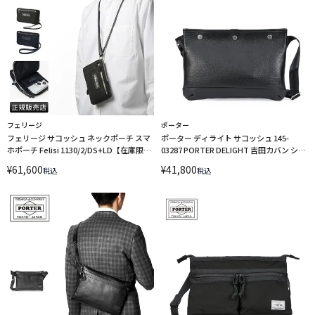
フェリージ
ポーター
フェリージ サコッシュ ネックポーチ スマ
ポーター ディライト サコッシュ 145-
ホポーチ Felisi 1130/2/DS+LD【在庫限
03287 PORTER DELIGHT 吉田カバン ショ
り】 LINECPN
ルダーバッグ A5
¥
61,600
¥
41,800
税込
税込