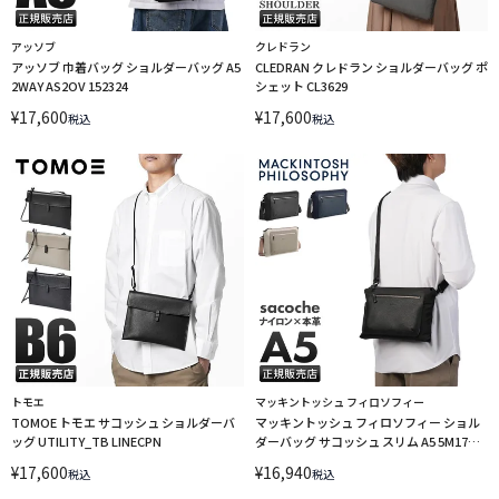
アッソブ
クレドラン
アッソブ 巾着バッグ ショルダーバッグ A5
CLEDRAN クレドラン ショルダーバッグ ポ
2WAY AS2OV 152324
シェット CL3629
¥
17,600
¥
17,600
税込
税込
トモエ
マッキントッシュ フィロソフィー
TOMOE トモエ サコッシュ ショルダーバ
マッキントッシュ フィロソフィー ショル
ッグ UTILITY_TB LINECPN
ダーバッグ サコッシュ スリム A5 5M17
MACKINTOSH PHILOSOPHY 17731【在
¥
17,600
¥
16,940
税込
税込
庫限り】