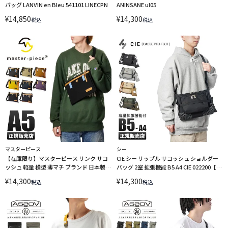
バッグ LANVIN en Bleu 541101 LINECPN
ANINSANE ul05
¥
14,850
¥
14,300
税込
税込
マスターピース
シー
【在庫限り】マスターピース リンク サコ
CIE シー リップル サコッシュ ショルダー
ッシュ 軽量 横型 薄マチ ブランド 日本製
バッグ 2室 拡張機能 B5 A4 CIE 022200【在
master-piece link 02343-v2
庫限り】
¥
14,300
¥
14,300
税込
税込