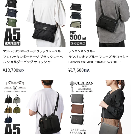
マンハッタンポーテージ ブラックレーベル
ランバンオンブルー
マンハッタンポーテージ ブラックレーベ
ランバンオンブルー フレーズ サコッシュ
ル ショルダーバッグ サコッシュ
LANVIN en Bleu PHRASE 527101
Manhattan Portage BLACK LABEL
LINECPN
¥
18,700
¥
17,600
税込
税込
mp1095twlbl LINECPN