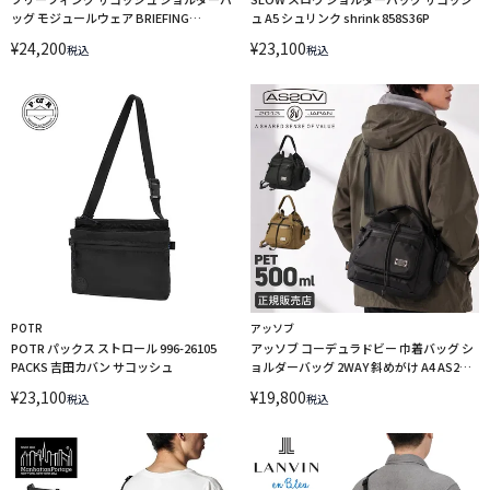
ッグ モジュールウェア BRIEFING
ュ A5 シュリンク shrink 858S36P
BRA233L30
¥
24,200
¥
23,100
税込
税込
POTR
アッソブ
POTR パックス ストロール 996-26105
アッソブ コーデュラドビー 巾着バッグ シ
PACKS 吉田カバン サコッシュ
ョルダーバッグ 2WAY 斜めがけ A4 AS2OV
CORDURA DOBBY 305D 061423
¥
23,100
¥
19,800
税込
税込