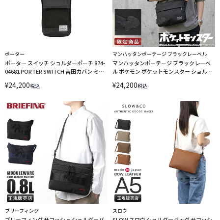
ポーター
マンハッタンポーテージ ブラックレーベル
ポーター スイッチ ショルダーポーチ 874-
マンハッタンポーテージ ブラックレーベ
04681 PORTER SWITCH 吉田カバン ミニ
ル ポケモン ポケットモンスター ショルダ
ショルダー 縦型 撥水 日本製 ブランド
ーバッグ サコッシュ Manhattan Portage
¥
24,200
¥
24,200
税込
税込
BLACK LABEL KENSINGTON SHOULDER
BAG TWL MP1095TWLBLPKMN LINECPN
ブリーフィング
スロウ
ブリーフィング サコッシュ ショルダーバ
SLOW スロウ ショルダーバッグ サコッシ