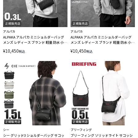
アルパカ
アルパカ
ALPAKA アルパカ ミニショルダーバッグ
ALPAKA アルパカ ミニショルダーバッグ
メンズ レディース ブランド 軽量 防水 小さ
メンズ レディース ブランド 軽量 防水 小さ
め 斜めがけ 0.3L A6 フライトポーチ ウルト
め 斜めがけ 縦型 モジュラーショルダーポ
¥
10,450
¥
10,450
税込
税込
ラダイン FLIGHT POUCH ULTRADYNE
ケット マックス ウルトラダイン
4290
MODULAR SHOULDER POCKET MAX
ULTRADYNE 4294
シー
ブリーフィング
シー グリッド3 ショルダーバッグ サコッ
ブリーフィング ソリッドライト サコッシ