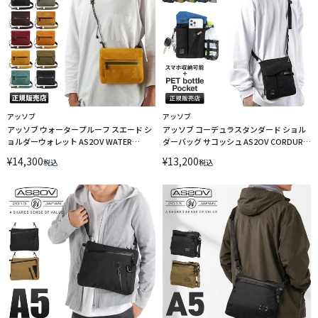
アッソブ
アッソブ
アッソブ ウォータープルーフ スエード シ
アッソブ コーデュラスタンダード ショル
ョルダーウォレット AS2OV WATER
ダーバッグ サコッシュ AS2OV CORDURA
PROOF SUEDE 091753
STANDARD 152319
¥
14,300
¥
13,200
税込
税込