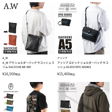
A_W
アッソブ
A_W アウ ショルダーバッグ サコッシュ ス
アッソブ エピック ショルダーバッグ サコ
リム SACOCHE AB-003
ッシュ AS2OV EPIC 602402
¥
16,500
¥
15,400
税込
税込