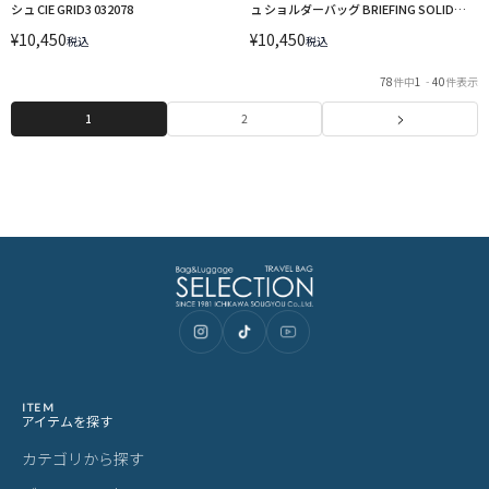
シュ CIE GRID3 032078
ュ ショルダーバッグ BRIEFING SOLID
LIGHT BRA253L30
¥
10,450
¥
10,450
税込
税込
78
件中
1
-
40
件表示
1
2
ITEM
アイテムを探す
カテゴリから探す