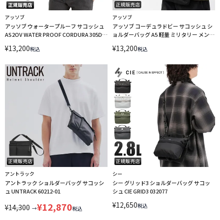
アッソブ
アッソブ
アッソブ ウォータープルーフ サコッシュ
アッソブ コーデュラドビー サコッシュ シ
AS2OV WATER PROOF CORDURA 305D
ョルダーバッグ A5 軽量 ミリタリー メンズ
141603
AS2OV CORDURA DOBBY 305D 061417
¥
13,200
¥
13,200
税込
税込
アントラック
シー
アントラック ショルダーバッグ サコッシ
シー グリッド3 ショルダーバッグ サコッ
ュ UNTRACK 60212-01
シュ CIE GRID3 032077
¥
12,650
¥
12,870
税込
¥
14,300
→
税込