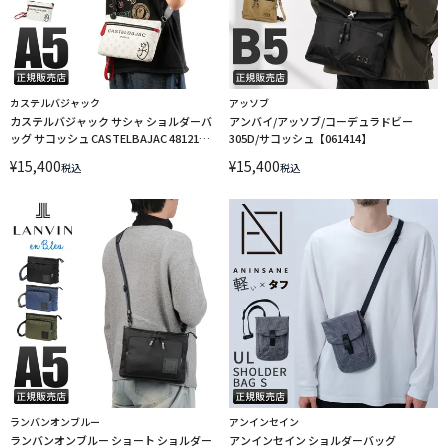
カステルバジャック
アッソブ
カステルバジャック サシャ ショルダーバ
アンバイ/アッソブ/コーデュラドビー
ッグ サコッシュ CASTELBAJAC 48121
305D/サコッシュ【061414】
LINECPN
¥
15,400
¥
15,400
税込
税込
ランバンオンブルー
アンインセイン
ランバンオンブルー ショート ショルダー
アンインセイン ショルダーバッグ