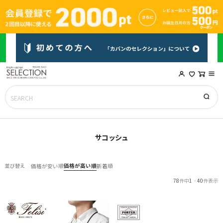
サコッシュ
価格が高い順
並び替え
価格が安い順
新着順
78
件中
1
-
40
件表示