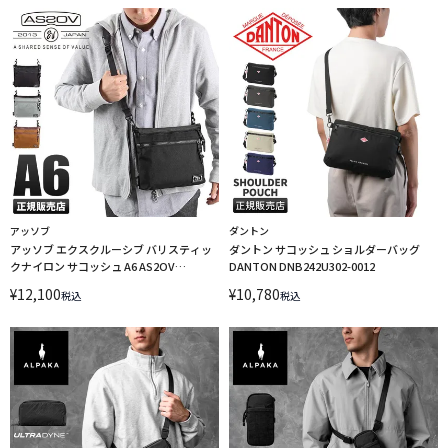
アッソブ
ダントン
アッソブ エクスクルーシブ バリスティッ
ダントン サコッシュ ショルダーバッグ
クナイロン サコッシュ A6 AS2OV
DANTON DNB242U302-0012
EXCLUSIVE 061316
¥
12,100
¥
10,780
税込
税込