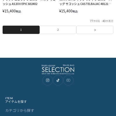
ッシュ AS2OV EPIC 602402
ッグ サコッシュ CASTELBAJAC 48121
LINECPN
¥
15,400
¥
15,400
税込
税込
77
件中
1
-
40
件表示
1
2
ITEM
アイテムを探す
カテゴリから探す