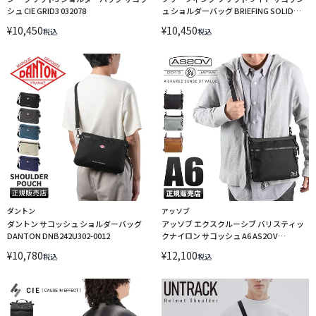
シュ CIE GRID3 032078
ュ ショルダーバッグ BRIEFING SOLID
LIGHT BRA253L30
¥
10,450
¥
10,450
税込
税込
ダントン
アッソブ
ダントン サコッシュ ショルダーバッグ
アッソブ エクスクルーシブ バリスティッ
DANTON DNB242U302-0012
クナイロン サコッシュ A6 AS2OV
EXCLUSIVE 061316
¥
10,780
¥
12,100
税込
税込