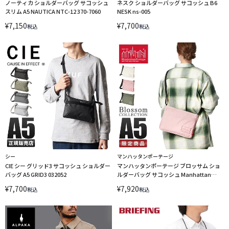
ノーティカ ショルダーバッグ サコッシュ
ネスク ショルダーバッグ サコッシュ B6
スリム A5 NAUTICA NTC-12 370-7060
NESK ns-005
¥
7,150
¥
7,700
税込
税込
シー
マンハッタンポーテージ
CIE シー グリッド3 サコッシュ ショルダー
マンハッタンポーテージ ブロッサム ショ
バッグ A5 GRID3 032052
ルダーバッグ サコッシュ Manhattan
Portage MP1499-500CD LINECPN
¥
7,700
¥
7,920
税込
税込