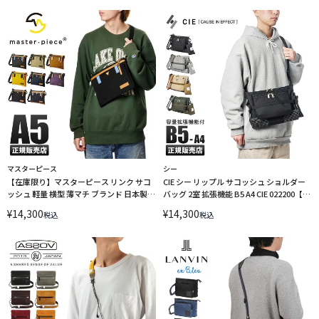
マスターピース
シー
【在庫限り】マスターピース リンク サコ
CIE シー リップル サコッシュ ショルダー
ッシュ 軽量 横型 薄マチ ブランド 日本製
バッグ 2室 拡張機能 B5 A4 CIE 022200【在
master-piece link 02343-v2
庫限り】
¥
14,300
¥
14,300
税込
税込