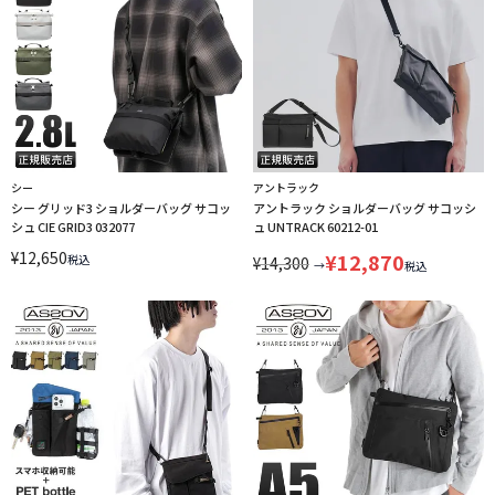
シー
アントラック
シー グリッド3 ショルダーバッグ サコッ
アントラック ショルダーバッグ サコッシ
シュ CIE GRID3 032077
ュ UNTRACK 60212-01
¥
12,650
¥
12,870
税込
¥
14,300
→
税込