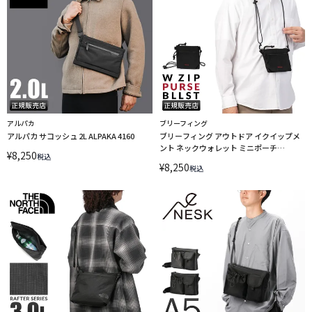
アルパカ
ブリーフィング
アルパカ サコッシュ 2L ALPAKA 4160
ブリーフィング アウトドア イクイップメ
ント ネックウォレット ミニポーチ
¥
8,250
税込
BRIEFING OUTDOOR EQUIPMENT
¥
8,250
税込
BRA253G09