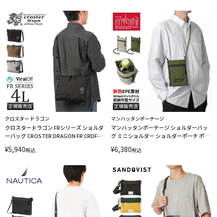
クロスター ドラゴン
マンハッタンポーテージ
クロスタードラゴン FRシリーズ ショルダ
マンハッタンポーテージ ショルダーバッ
ーバッグ CROSTER DRAGON FR CRDF-
グ ミニショルダー ショルダーポーチ ポシ
1004 sscp15 LINECPN
ェット Manhattan Portage MP2029-
¥
5,940
¥
6,380
税込
税込
500CDFOREST LINECPN