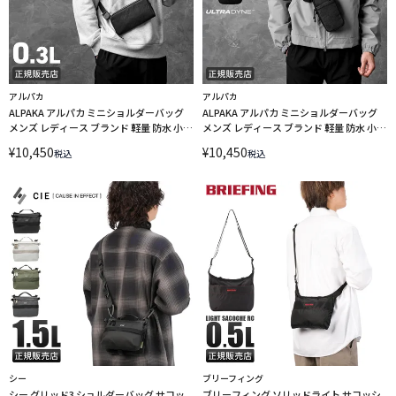
アルパカ
アルパカ
ALPAKA アルパカ ミニショルダーバッグ
ALPAKA アルパカ ミニショルダーバッグ
メンズ レディース ブランド 軽量 防水 小さ
メンズ レディース ブランド 軽量 防水 小さ
め 斜めがけ 0.3L A6 フライトポーチ ウルト
め 斜めがけ 縦型 モジュラーショルダーポ
¥
10,450
¥
10,450
税込
税込
ラダイン FLIGHT POUCH ULTRADYNE
ケット マックス ウルトラダイン
4290
MODULAR SHOULDER POCKET MAX
ULTRADYNE 4294
シー
ブリーフィング
シー グリッド3 ショルダーバッグ サコッ
ブリーフィング ソリッドライト サコッシ