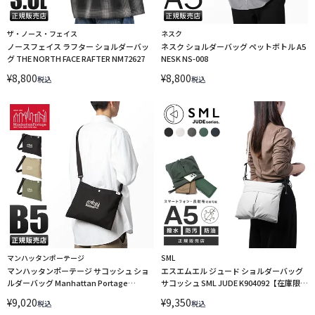
ザ・ノース・フェイス
ネスク
ノースフェイス ラフター ショルダーバッ
ネスク ショルダーバッグ ペットボトル A5
グ THE NORTH FACE RAFTER NM72627
NESK NS-008
¥
8,800
¥
8,800
税込
税込
マンハッタンポーテージ
SML
マンハッタンポーテージ サコッシュ ショ
エスエムエル ジュード ショルダーバッグ
ルダーバッグ Manhattan Portage
サコッシュ SML JUDE K904092【在庫限
MP1487CNVS LINECPN
り】 LINECPN
¥
9,020
¥
9,350
税込
税込