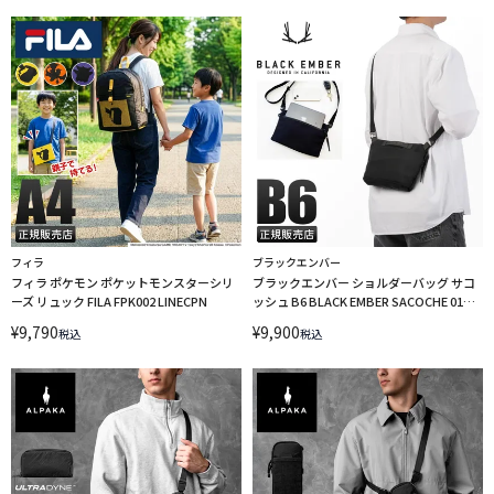
フィラ
ブラックエンバー
フィラ ポケモン ポケットモンスターシリ
ブラックエンバー ショルダーバッグ サコ
ーズ リュック FILA FPK002 LINECPN
ッシュ B6 BLACK EMBER SACOCHE 01
EmberTex 7225009
¥
9,790
¥
9,900
税込
税込