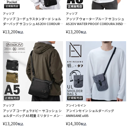
アッソブ
アッソブ
アッソブ コーデュラスタンダード ショル
アッソブ ウォータープルーフ サコッシュ
ダーバッグ サコッシュ AS2OV CORDURA
AS2OV WATER PROOF CORDURA 305D
STANDARD 152319
141603
¥
13,200
¥
13,200
税込
税込
アッソブ
アンインセイン
アッソブ コーデュラドビー サコッシュ シ
アンインセイン ショルダーバッグ
ョルダーバッグ A5 軽量 ミリタリー メンズ
ANINSANE ul05
AS2OV CORDURA DOBBY 305D 061417
¥
13,200
¥
14,300
税込
税込