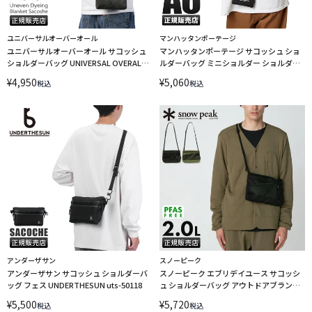
ユニバーサルオーバーオール
マンハッタンポーテージ
ユニバーサルオーバーオール サコッシュ
マンハッタンポーテージ サコッシュ ショ
ショルダーバッグ UNIVERSAL OVERALL
ルダーバッグ ミニショルダー ショルダー
UVO-225
ポーチ Manhattan Portage MP1097
¥
4,950
¥
5,060
税込
税込
アンダーザサン
スノーピーク
アンダーザサン サコッシュ ショルダーバ
スノーピーク エブリデイユース サコッシ
ッグ フェス UNDERTHESUN uts-50118
ュ ショルダーバッグ アウトドアブランド
Snow Peak Everyday Use AC-
¥
5,500
¥
5,720
税込
税込
25SU40500019