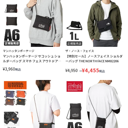
マンハッタンポーテージ
ザ・ノース・フェイス
マンハッタンポーテージ サコッシュ ショ
【特別セール】ノースフェイス ショルダ
ルダーバッグ スマホ フェス アウトドア
ーバッグ THE NORTH FACE NM82206
Manhattan Portage MP-TZP-S
¥
3,960
¥
4,455
税込
¥
4,950
→
税込