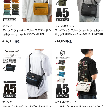
アッソブ
ランバンオンブルー
アッソブ ウォータープルーフ スエード シ
ランバンオンブルー ショート ショルダー
ョルダーウォレット AS2OV WATER
バッグ LANVIN en Bleu 541101 LINECPN
PROOF SUEDE 091753
¥
14,300
¥
14,850
税込
税込
アッソブ
カステルバジャック
アッソブ エピック ショルダーバッグ サコ
カステルバジャック サシャ ショルダーバ