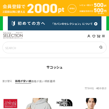
サコッシュ
価格が安い順
並び替え
価格が高い順
新着順
77
件中
1
-
40
件表示