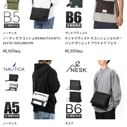
ノーティカ
サンドクヴィスト
ノーティカ サコッシュ B5 NAUTICA NTC-
サンドクヴィスト サコッシュ ショルダー
16 370-7102 LINECPN
バッグ ポシェット アウトドア フェス
SANDQVIST ludvig【在庫限り】
¥
6,600
¥
6,600
税込
税込
LINECPN
ノーティカ
ネスク