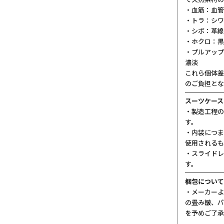
・血筋：血管
・トラ：シワ
・シボ：革線
・ホクロ：黒
・プルアップ
濃淡
これら個体差
のご負担とな
スーツケース
・製造工程の
す。
・内装につま
使用されるも
・スライドレ
す。
梱包について
・メーカーよ
の畳み皺、パ
を予めご了承