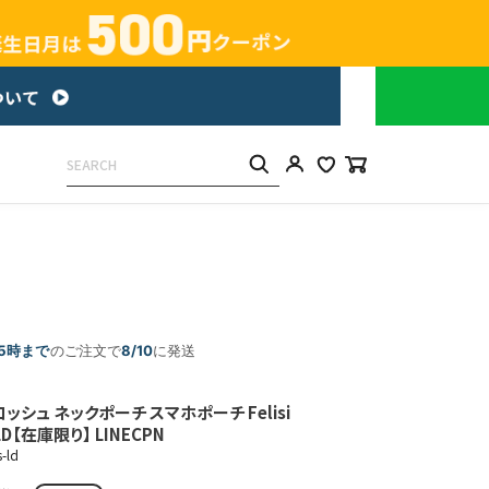
15時まで
のご注文で
8/10
に発送
ッシュ ネックポーチ スマホポーチ Felisi
LD【在庫限り】 LINECPN
-ld