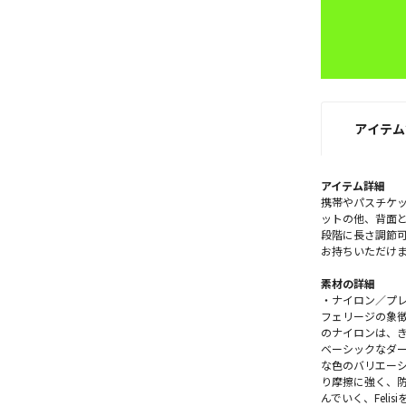
アイテム
アイテム詳細
携帯やパスチケ
ットの他、背面
段階に長さ調節
お持ちいただけ
素材の詳細
・ナイロン／プレ
フェリージの象
のナイロンは、
ベーシックなダ
な色のバリエー
り摩擦に強く、
んでいく、Feli