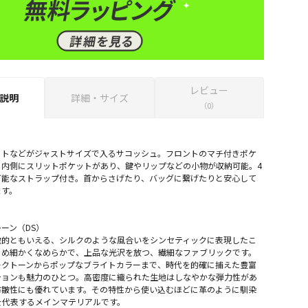
レビュー
説明
詳細・サイズ
（0）
ットなどがジャストサイズで入るサコッシュ。フロントのマチ付きポケ
と内側にスリットポケットがあり、鍵やリップなどの小物が収納可能。4
可能なストラップ付き。首からさげたり、バッグに繋げたりと安心して
ます。
ーン（DS）
徴的ともいえる、シルクのような風合いをシンセティックに表現したこ
きめ細かくなめらかで、上品な光沢を放つ、繊細なファブリックです。
ークトーンからポップなブライトカラーまで、時代を的確に捕えた豊富
ションも魅力のひとつ。高密度に織られた生地はしなやかな弾力性があ
防皺性にも優れています。その特性から使い込むほどに革のように馴染
siを代表するメインマテリアルです。