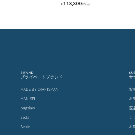
113,300
¥
(税込)
BRAND
SU
プライベートブランド
サ
MADE BY CRAFTSMAN
お
MAN-SEL
お
bugslaw
返
zetta
ラ
Seule
お