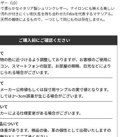
ザー（LD）
チで柔らかなイタリア製シュリンクレザー。ナイロンにも映える美しい
汚れが付きにくい耐久性を持ち合わせたFelisiを代表するマテリアル。
は天然の個体によるもので、一つとして同じものは存在しません。
ご購入前にご確認ください
て
物の色に近づけるよう調整しておりますが、お客様のご使用に
コン、スマートフォンの設定、お部屋の照明、日光などにより
じられる場合がございます。
て
メーカー公称値もしくは採寸用サンプルの実寸値となります。
しては2〜3cm誤差が生じる場合がございます。
いて
カーによる仕様変更がある場合がございます。
製品について
体差があります。検品の後、革の個性として出荷いたしますの
魅力としてご了承ください。