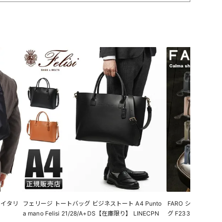
 イタリ
フェリージ トートバッグ ビジネストート A4 Punto
FARO ショルダー
a mano Felisi 21/28/A+DS【在庫限り】 LINECPN
グ F2331B502【在