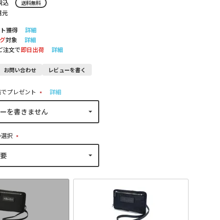
税込
送料無料
還元
ト獲得
詳細
グ
対象
詳細
のご注文で
即日出荷
詳細
お問い合わせ
レビューを書く
稿でプレゼント
詳細
(
必
須
)
の選択
(
必
須
)