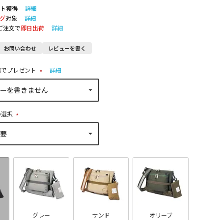
ト獲得
詳細
グ
対象
詳細
のご注文で
即日出荷
詳細
お問い合わせ
レビューを書く
稿でプレゼント
詳細
(
必
須
)
の選択
(
必
須
)
グレー
サンド
オリーブ