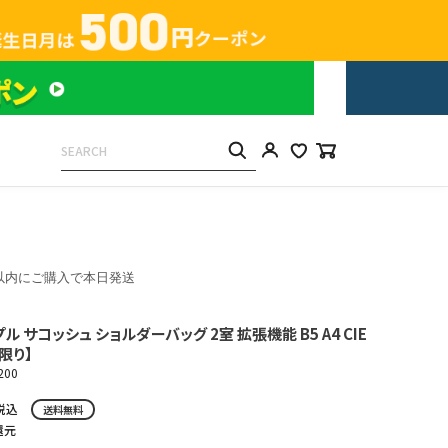
以内にご購入で本日発送
プル サコッシュ ショルダーバッグ 2室 拡張機能 B5 A4 CIE
庫限り】
200
税込
送料無料
還元