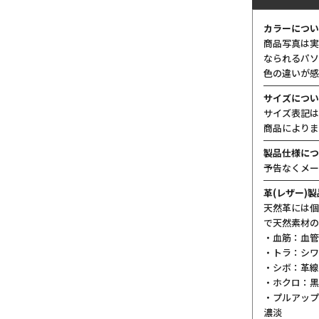
カラーについ
商品写真は実
なられるパソ
色の違いが感
サイズについ
サイズ表記は
商品によりま
製品仕様につ
予告なくメー
革(レザー)
天然革には個
で天然素材の
・血筋：血管
・トラ：シワ
・シボ：革線
・ホクロ：黒
・プルアップ
濃淡