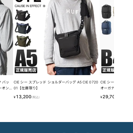
ク バッ
CIE シー スプレッド ショルダーバッグ A5 CIE 0720
CIE シー イナフ 
ーオン
01【在庫限り】
オーガナイザーポケッ
ビラ CIE 02222
13,200
29,700
¥
¥
(税込)
(税込)