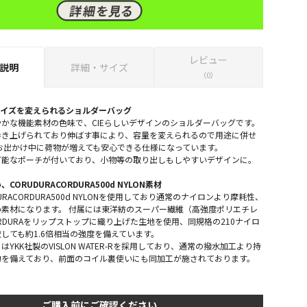
レビュー
説明
詳細・サイズ
（0）
サイズを変えられるショルダーバッグ
かな機能素材の色味で、CIEらしいデザインのショルダーバッグです。
巻き上げられており伸ばす事により、容量を変えられるので用途に併せ
お出かけ中に荷物が増えても安心できる仕様になっています。
可能なポーチが付いており、小物等の取り出しもしやすいデザインに。
ORUDURACORDURA500d NYLON素材
URACORDURA500d NYLONを使用しており通常のナイロンより摩耗性、
素材になります。 付属には東洋紡のスーパー繊維（高強度ポリエチレ
RDURAをリップストップに織り上げた生地を使用、同規格の210ナイロ
しても約1.6倍相当の強度を備えています。
YKK社製のVISLON WATER-Rを採用しており、通常の撥水加工より持
力を備えており、前面のコイル裏使いにも同加工が施されております。
ご購入前にご確認ください