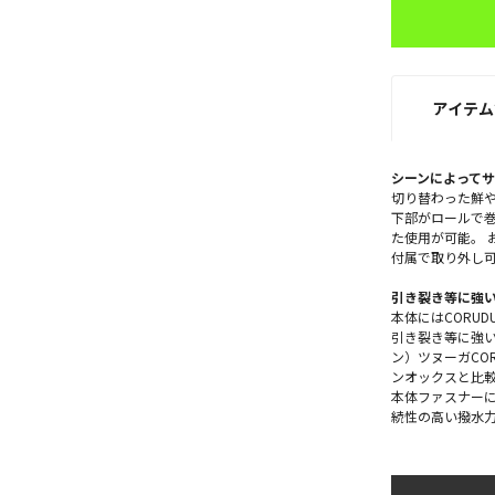
アイテム
シーンによって
切り替わった鮮や
下部がロールで
た使用が可能。 
付属で取り外し
引き裂き等に強い、C
本体にはCORUD
引き裂き等に強い
ン）ツヌーガCO
ンオックスと比較
本体ファスナーには
続性の高い撥水