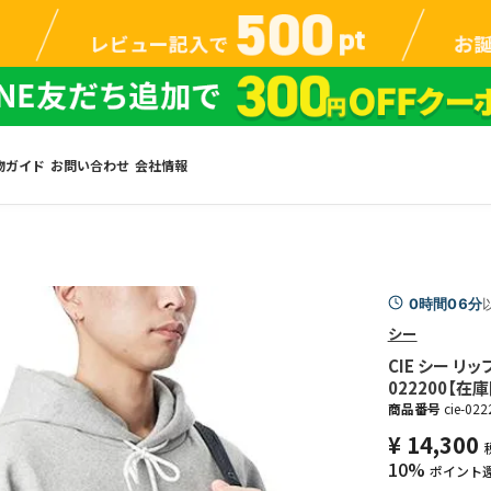
物ガイド
お問い合わせ
会社情報
0時間06分
シー
CIE シー リッ
022200【在
商品番号
cie-022
¥
14,300
10%
ポイント