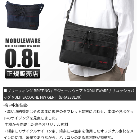
■ブリーフィング BRIEFING / モジュールウェア MODULEWARE / サコッシュバ
ッグ MULTI SACOCHE MW GENII【BRA233L30】
-高い収納性能-
・高い収納機能はそのままに現在のタブレット端末に合わせ、本体や各ポケッ
トのサイジングを見直しました。
-生機から作成した完全オリジナル素材-
・縦糸にリサイクルナイロン糸、緯糸に中空糸を使用したオリジナル素材をメ
インに使用。軽量でありながら、ハリコシのある素材感が特徴的。