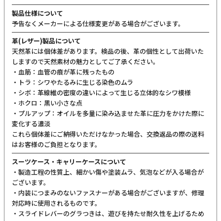
製品仕様について
予告なくメーカーによる仕様変更がある場合がございます。
革(レザー)製品について
天然革には個体差があります。検品の後、革の個性として出荷いた
しますので天然素材の魅力としてご了承ください。
・血筋：血管の痕が革に残ったもの
・トラ：シワやたるみに生じる染色のムラ
・シボ：革線維の密度の違いによって生じる立体的なシワ模様
・ホクロ：黒い小さな点
・プルアップ：オイルを多量に染み込ませた革に圧力をかけた際に
変化する濃淡
これら個体差にご納得いただけなかった場合、交換返品の際の送料
はお客様のご負担となります。
スーツケース・キャリーケースについて
・製造工程の性質上、細かい傷や塗装ムラ、気泡などが入る場合が
ございます。
・内装につまみのないファスナーがある場合がございますが、修理
対応時に使用されるものです。
・スライドレバーのグラつきは、遊びを持たせ耐久性を上げるため