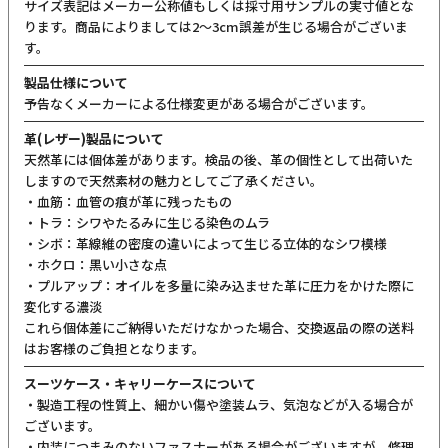
サイズ表記はメーカー公称値もしくは採寸用サンプルの実寸値とな
ります。商品によりましては2〜3cm誤差が生じる場合がございま
す。
製品仕様について
予告なくメーカーによる仕様変更がある場合がございます。
革(レザー)製品について
天然革には個体差があります。検品の後、革の個性として出荷いた
しますので天然素材の魅力としてご了承ください。
・血筋：血管の痕が革に残ったもの
・トラ：シワやたるみに生じる染色のムラ
・シボ：革線維の密度の違いによって生じる立体的なシワ模様
・ホクロ：黒い小さな点
・プルアップ：オイルを多量に染み込ませた革に圧力をかけた際に
変化する濃淡
これら個体差にご納得いただけなかった場合、交換返品の際の送料
はお客様のご負担となります。
スーツケース・キャリーケースについて
・製造工程の性質上、細かい傷や塗装ムラ、気泡などが入る場合が
ございます。
・内装につまみのないファスナーがある場合がございますが、修理