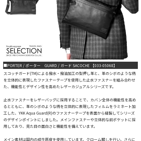
■PORTER / ポーター GUARD / ガード SACOCHE 【033-05068】
スコッチガード(TM)による撥水・撥油加工の型押し革と、革のシボのような柄
を立体的に表現したファスナーテープを使用した止水ファスナーを組み合わせ
た、機能性とデザイン性を高めたレザーカジュアルシリーズです。
止水ファスナーをレザーバッグに採用することで、カバン全体の機能性を高め
るとともに、革のシボのような柄を立体的に表現したフィルムをラミネート加
工した、YKK Aqua Guard(R)のファスナーテープを表面から縫製してシリーズ
のデザインポイントにしました。メインファスナーや立体的な前ポケットに採
用しており、見た目の面白さと機能性を備えています。
メイン素材は国内の成牛原皮を使用しています。クローム鞣しを行い、さらに