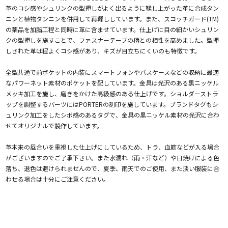
革のコシ感やシュリンクの型押しがよく出るように鞣し上がった革に合成タン
ニンと植物タンニンを併用して再鞣ししています。また、スコッチガード(TM)
の薬品を加脂工程と同時に革に含ませています。仕上げに目の細かいシュリン
クの型押しを施すことで、ファスナーテープの柄との相性を高めました。型押
しされた革は程よくコシ感があり、キズが目立ちにくいのも特徴です。
全型共通で前ポケットの内装にスマートフォンやパスケースなどの収納に最適
なパワーネット素材のポケットを配しています。金具は光沢のある黒ニッケル
メッキ加工を施し、磨きをかけた高級感のある仕上げです。ショルダーストラ
ップを調整するパーツにはPORTERの刻印を施しています。ブランドタグもシ
ュリンク加工をしたシボ感のあるタグで、金具の黒ニッケル素材の光沢に合わ
せてオリジナルで製作しています。
革本来の風合いを重視した仕上げにしているため、トラ、血筋などが入る場合
がございますのでご了承下さい。また水濡れ（雨・汗など）や日焼けによる色
落ち、退色は避けられませんので、夏季、雨天でのご使用、また淡い服装に合
わせる場合は十分にご注意ください。