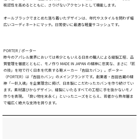
視認性を高めるとともに、さりげないアクセントとして機能します。
オールブラックでまとめた落ち着いたデザインは、年代やスタイルを問わず幅
広いコーディネートにマッチ。日常使いに最適な軽量サコッシュです。
PORTER / ポーター
昨今のアパレル業界においては希少ともいえる日本の職人による縫製工程、品
質管理を徹底とともに、モノ作り MADE IN JAPAN の精神に忠実な、まさに「匠
の技」を地で行く日本を代表する鞄メーカー「吉田カバン」。ポーター
（PORTER）は「吉田カバン」のメインブランドです。創業者・吉田吉蔵の精
神「一針入魂」を企業理念に掲げ、日本製にこだわったカバンを作り続けてい
ます。素材選びからデザイン、縫製にいたるすべての工程に手を抜かないモノ
作りを表現。「良い物を末永く」といったニーズをとらえ、若者から熟年層ま
で幅広く絶大な支持を誇ります。