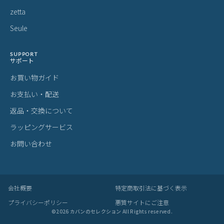
当商品は委託倉庫より発送いたします
・自社倉庫発送の商品と同梱することができません
・注文確定前に必ずお間違いがないかご確認ください
・注文受付メール配信後(配達手配完了後)の商品の変更や配送日
時の変更、キャンセルは一切お受けできません
・外部倉庫出荷の為、個別のご対応は一切出来かねます
ご購入前にご確認ください