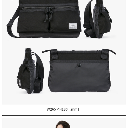
W265×H190［mm］