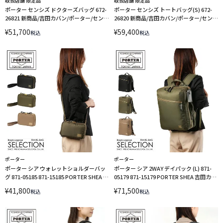
取扱店舗 限定品
取扱店舗 限定品
ポーター センシズ ドクターズバッグ 672-
ポーター センシズ トートバッグ(S) 672-
26821 新商品/吉田カバン/ポーター/センシ
26820 新商品/吉田カバン/ポーター/センシ
ズ/ドクターズバッグ/ショルダー付【672-
ズ/トートバックS/ショルダー付【672-
¥
51,700
¥
59,400
税込
税込
26821】
26820】
ポーター
ポーター
ポーター シア ウォレットショルダーバッ
ポーター シア 2WAY デイパック (L) 871-
グ 871-05185 871-15185 PORTER SHEA 吉
05179 871-15179 PORTER SHEA 吉田カバ
田カバン お財布ポシェット お財布 ショル
ン リュック ビジネスリュック A4 13インチ
¥
41,800
¥
71,500
税込
税込
ダー ウォレットバッグ ショルダーウォレ
ノートPC
ット ショルダーバッグ