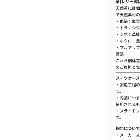
革(レザー)
天然革には個
で天然素材の
・血筋：血管
・トラ：シワ
・シボ：革線
・ホクロ：黒
・プルアップ
濃淡
これら個体差
のご負担とな
スーツケース
・製造工程の
す。
・内装につま
使用されるも
・スライドレ
す。
梱包について
・メーカーよ