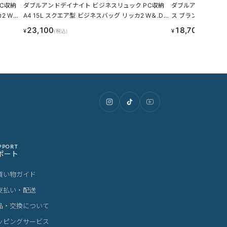
C収納
ダブルアンドデイナイト ビジネスリュック PC収納
ダブルアンドデイナ
2 W＆.
A4 15L スクエア型 ビジネスバッグ リッカ2 W＆.Da
ス ブランド 軽量 通勤 
y/Night 19152
ビジネスバッグ モルテル
23,100
18,700
¥
¥
(税込)
(税込)
RN 20491
PPORT
ポート
買い物ガイド
支払い・配送
品・交換について
ッピングサービス