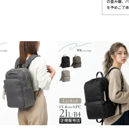
の畳み皺、パ
を予めご了承