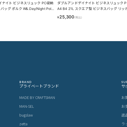
ナイト ビジネスリュック PC収納
ダブルアンドデイナイト ビジネスリュック P
バッグ ポルク W&.Day/Night Polku
A4 B4 21L スクエア型 ビジネスバッグ リッカ
Day/Night 19153
25,300
¥
(税込)
BRAND
SU
プライベートブランド
サ
MADE BY CRAFTSMAN
お
MAN-SEL
お
bugslaw
返
zetta
ラ