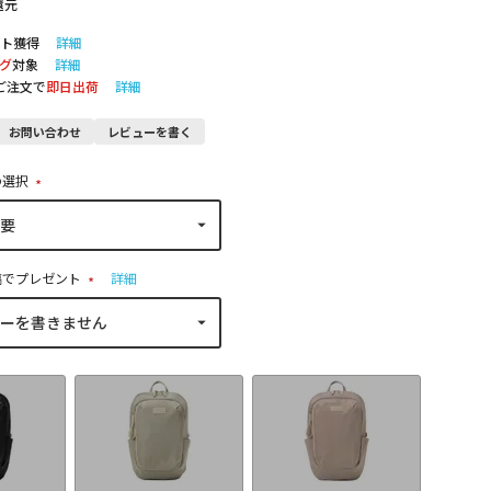
還元
ト獲得
詳細
グ
対象
詳細
のご注文で
即日出荷
詳細
お問い合わせ
レビューを書く
の選択
(
必
須
)
稿でプレゼント
詳細
(
必
須
)