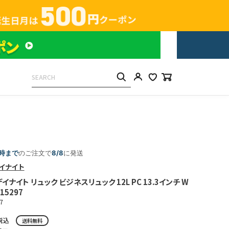
5時まで
のご注文で
8/8
に発送
イナイト
ナイト リュック ビジネスリュック 12L PC 13.3インチ W
 15297
7
税込
送料無料