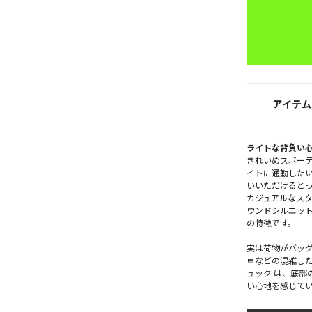
アイテム
ライトな背負い
きれいめスポー
イトに通勤した
いいただけると
カジュアルなス
ウンドシルエット
の特徴です。
実は荷物がバッ
車などの混雑した
ュック は、底部
い心地を感じて