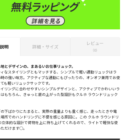
レビュー
説明
詳細・サイズ
（0）
心地とデザインの、まあるいお仕事リュック。
ティなスタイリングともマッチする、シンプルで軽い通勤リュックはラ
い時の強い味方。アクティブな通勤にもぴったりの、オンオフ兼用でお使
っても軽いリュックサックです。
タイリングに合わせやすいシンプルデザインと、アクティブでかわいいラ
はもちろん、きゅっと底の上がった型設計もクルホ ラウンドリュック
グの下ばかりにたまると、実際の重量よりも重く感じ、走ったときや電
場所でのハンドリングに不便を感じる原因に。この クルホ ラウンドリ
の立体的な設計で荷物を上に持ち上げてくれるので、ライトで軽快な使
いただけます○。