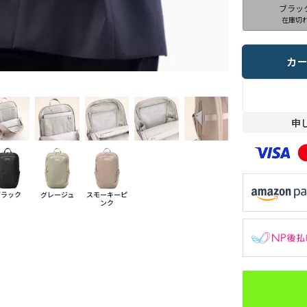
ブラッ
在庫切
カ
申
ブラック
グレージュ
スモーキーピ
ンク