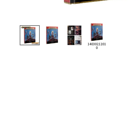
1403021201
0