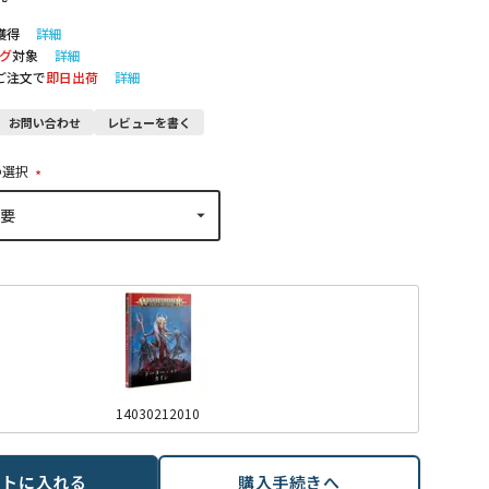
獲得
詳細
グ
対象
詳細
のご注文で
即日出荷
詳細
お問い合わせ
レビューを書く
の選択
(
必
須
)
14030212010
ートに入れる
購入手続きへ