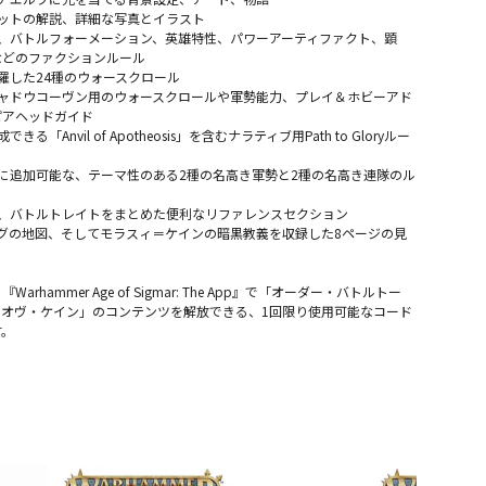
ニットの解説、詳細な写真とイラスト
ト、バトルフォーメーション、英雄特性、パワーアーティファクト、顕
などのファクションルール
網羅した24種のウォースクロール
シャドウコーヴン用のウォースクロールや軍勢能力、プレイ＆ホビーアド
ピアヘッドガイド
きる「Anvil of Apotheosis」を含むナラティブ用Path to Gloryルー
軍に追加可能な、テーマ性のある2種の名高き軍勢と2種の名高き連隊のル
法、バトルトレイトをまとめた便利なリファレンスセクション
ルグの地図、そしてモラスィ＝ケインの暗黒教義を収録した8ページの見
arhammer Age of Sigmar: The App』で「オーダー・バトルトー
・オヴ・ケイン」のコンテンツを解放できる、1回限り使用可能なコード
す。