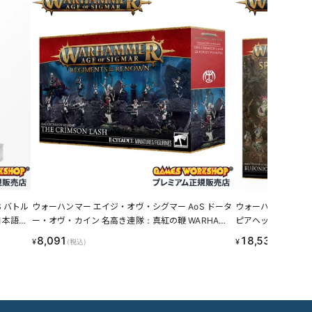
 バトル
ウォーハンマー エイジ・オヴ・シグマー AoS ドータ
ウォーハンマー エイ
日本語
ー・オヴ・カイン 名高き連隊：真紅の鞭 WARHAM
ピアヘッド：マゴッ
 LINEC
MER AGE OF SIGMAR DAUGHTERS OF KHAINE T
病の胞群 WARHAMMER
8,091
18,531
¥
¥
(税込)
(税込)
HE CRIMSON LASH 85-25 LINECPN
INECPN