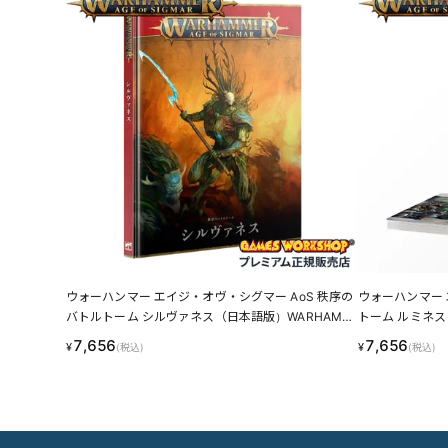
ウォーハンマー エイジ・オヴ・シグマー AoS 秩序の
ウォーハンマー 
バトルトーム シルヴァネス（日本語版）WARHAMM
トーム ルミネス
ER AGE OF SIGMAR ORDER BATTLETOME SYLVA
AMMER AGE OF
7,656
7,656
¥
¥
(税込)
(税込)
NETH（JAPANESE）92-01 LINECPN