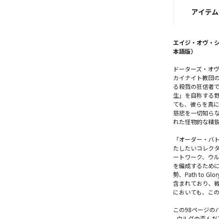
アイテム
エイジ・オヴ・シ
本語版）
ドーターズ・オ
カイナイト教団
る殺戮の狂信者
生」を自称する
ても、彼らを真
慈悲を一切知らな
れた怪物的な精
「オーダー・バ
たしたいコレク
ートワーク、ウ
を編成するため
勢、Path to G
含まれており、
においても、こ
この98ページの
- ウルグの歪ん