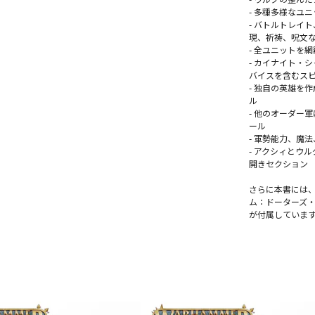
- 多種多様なユ
- バトルトレイ
現、祈祷、呪文
- 全ユニットを
- カイナイト・
バイスを含むス
- 独自の英雄を作成で
ル
- 他のオーダー
ール
- 軍勢能力、魔
- アクシィとウ
開きセクション
さらに本書には、『W
ム：ドーターズ
が付属していま