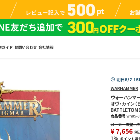
物ガイド
お問い合わせ
会社情報
明日8/7 1
WARHAMMER
ウォーハンマー
オヴ・カイン（日本
BATTLETOME
商品番号
wh85-0
¥
7,656
税
1%
ポイント還