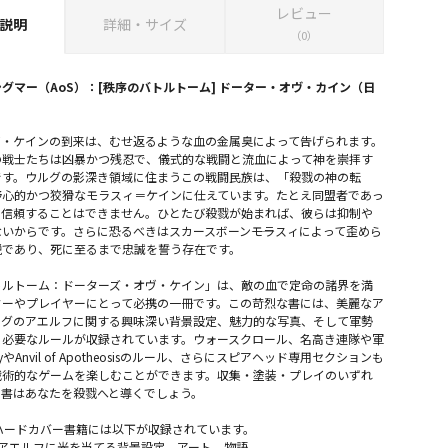
レビュー
説明
詳細・サイズ
（0）
グマー（AoS）：[秩序のバトルトーム] ドーター・オヴ・カイン（日
ヴ・ケインの到来は、むせ返るような血の金属臭によって告げられます。
の戦士たちは凶暴かつ残忍で、儀式的な戦闘と流血によって神を崇拝す
です。ウルグの影深き領域に住まうこの戦闘民族は、「殺戮の神の転
野心的かつ狡猾なモラスィ＝ケインに仕えています。たとえ同盟者であっ
に信頼することはできません。ひとたび殺戮が始まれば、彼らは抑制や
いからです。さらに恐るべきはスカースボーン――モラスィによって歪めら
鋭であり、死に至るまで忠誠を誓う存在です。
トルトーム：ドーターズ・オヴ・ケイン」は、敵の血で定命の諸界を満
ターやプレイヤーにとって必携の一冊です。この苛烈な書には、美麗なア
ルグのアエルフに関する興味深い背景設定、魅力的な写真、そして軍勢
に必要なルールが収録されています。ウォースクロール、名高き連隊や軍
loryやAnvil of Apotheosisのルール、さらにスピアヘッド専用セクションも
戦術的なゲームを楽しむことができます。収集・塗装・プレイのいずれ
の書はあなたを殺戮へと導くでしょう。
ハードカバー書籍には以下が収録されています。
だアエルフに光を当てる背景設定、アート、物語