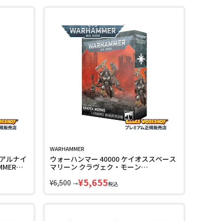
WARHAMMER
リアルナイ
ウォーハンマー 40000 ケイオススペース
MER
マリーン クラヴェク・モーン
T
WARHAMMER 40k CHAOS SPACE
¥
5,655
MARINES KRAVEK MORNE 43-33
¥
6,500
→
税込
LINECPN