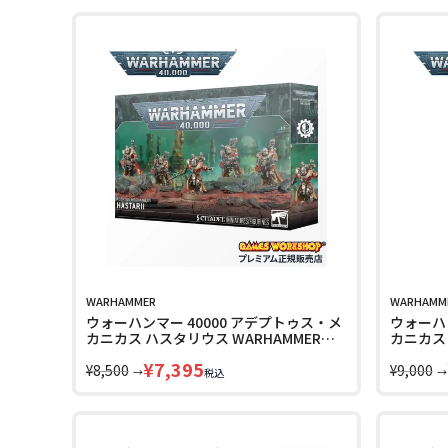
WARHAMMER
WARHAMM
ウォーハンマー 40000 アデプトゥス・メ
ウォーハン
カニカス ハスタリウス WARHAMMER
カニカス
40k ADEPTUS MECHANICUS HASTARII
WARHAM
¥
7,395
59-34 LINECPN
¥
8,500
MECHANI
¥
9,000
→
→
税込
LINECPN