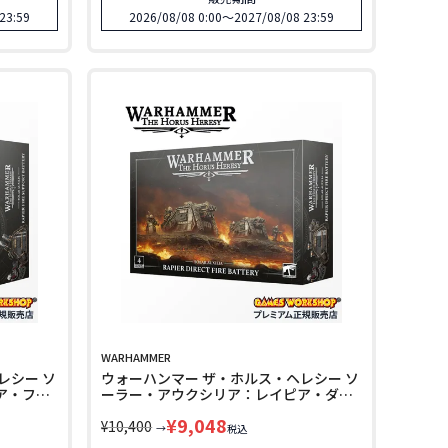
23:59
2026/08/08 0:00
〜
2027/08/08 23:59
WARHAMMER
レシー ソ
ウォーハンマー ザ・ホルス・ヘレシー ソ
ア・ファ
ーラー・アウクシリア：レイピア・ダイ
レクトファイアー・バッテリー
¥
9,048
y 31-
WARHAMMER The Horus Heresy 31-
¥
10,400
→
税込
170 LINECPN