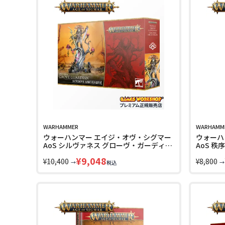
WARHAMMER
WARHAMM
ウォーハンマー エイジ・オヴ・シグマー
ウォーハ
AoS シルヴァネス グローヴ・ガーディア
AoS 
ン WARHAMMER AGE OF SIGMAR
ヴ・カイ
¥
9,048
SYLVANETH GROVE GUARDIAN 92-54
¥
10,400
AGE OF 
¥
8,800
→
→
税込
LINECPN
DAUGHT
85-05 L