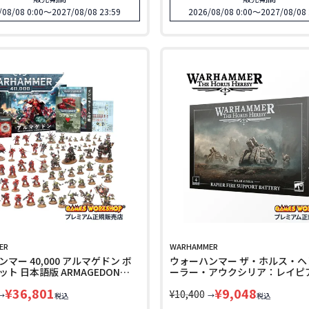
/08/08 0:00
〜
2027/08/08 23:59
2026/08/08 0:00
〜
2027/08/08 
ER
WARHAMMER
マー 40,000 アルマゲドン ボ
ウォーハンマー ザ・ホルス・ヘ
ト 日本語版 ARMAGEDON
ーラー・アウクシリア：レイピ
ER 40k 40-01 LINECPN
イアーサポート・バッテリー
¥
36,801
¥
9,048
WARHAMMER The Horus Heres
¥
10,400
→
→
税込
税込
171 LINECPN