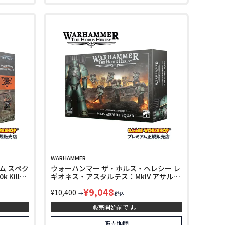
WARHAMMER
ーム スペク
ウォーハンマー ザ・ホルス・ヘレシー レ
 Kill
ギオネス・アスタルテス：MkIV アサル
ト・スカッド WARHAMMER The Horus
¥
9,048
Heresy LEGIONES ASTARTES：MKIV
¥
10,400
→
税込
ASSAULT SQUAD 31-174
販売開始前です。
販売期間