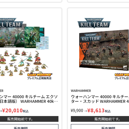
ER
WARHAMMER
マー 40000 キルチーム エクソ
ウォーハンマー 40000 キルチ
本語版） WARHAMMER 40k
ター・スカッド WARHAMMER 40k
am EXODITE （JAPANESE） 103-
Team SPECTRE SQUAD 102-12
¥
20,010
¥
8,613
¥
9,900
→
→
税込
税込
販売開始前です。
販売開始前です。
販売期間
販売期間