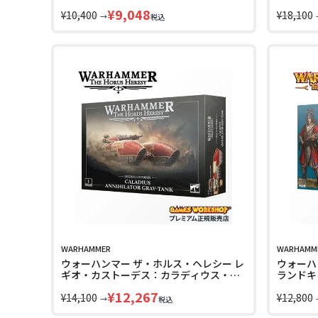
オグリン・セクション WARHAMMER
キャリア W
¥
9,048
The Horus Heresy 31-169 LINECPN
¥
10,400
Heresy 
¥
18,100
→
税込
WARHAMMER
WARHAMM
ウォーハンマー ザ・ホルス・ヘレシー レ
ウォーハ
ギオ・カストーデス：カラディウス・グ
ランドキ
ラヴタンク・アナイアレーター
ー＆クレ
¥
12,267
WARHAMMER The Horus Heresy 31-
¥
14,100
WARHAMM
¥
12,800
→
税込
139 LINECPN
LINECPN