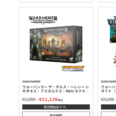
WARHAMMER
WARHAMM
ウォーハンマー ザ・ホルス・ヘレシー レ
ウォーハン
ギオネス・アスタルテス：MkIV タクティ
ダイト（日
カル・スカッド WARHAMMER The
Kill Te
¥
11,136
Horus Heresy LEGIONES ASTARTES：
¥
12,800
17
¥
23,000
→
税込
MKIV TACTICAL SQUAD 31-172
販売開始前です。
販売期間