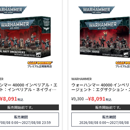
ER
WARHAMMER
マー 40000 インペリアル・エ
ウォーハンマー 40000 インペ
ト：インペリアル・ネイヴィ
ージェント：エグザクション・
チャー WARHAMMER
WARHAMMER IMPERIAL AGEN
¥
8,091
¥
8,091
L AGENTS：IMPERIAL NAVY
EXECUTION SQUAD 68-29
¥
9,300
→
税込
税込
RS 68-30
販売開始前です。
販売開始前です。
販売期間
販売期間
/08/08 0:00
〜
2027/08/08 23:59
2026/08/08 0:00
〜
2027/08/08 