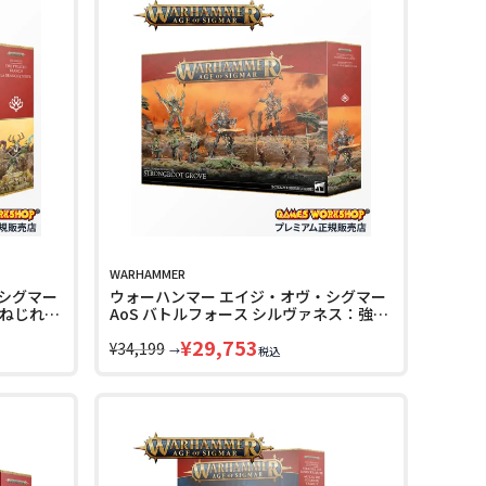
WARHAMMER
シグマー
ウォーハンマー エイジ・オヴ・シグマー
：ねじれた
AoS バトルフォース シルヴァネス：強根
MAR
の木立 WARHAMMER AGE OF SIGMAR
¥
29,753
NCH 92-
BATTLEFORCE SYLVANETH
¥
34,199
→
税込
STRONGROOT GROVE 92-32 LINECPN