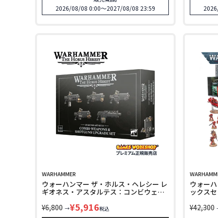
2026/08/08 0:00
〜
2027/08/08 23:59
2026
WARHAMMER
WARHAMM
ウォーハンマー ザ・ホルス・ヘレシー レ
ウォーハン
ギオネス・アスタルテス：コンビウェポ
ックスセッ
ン＆ショットガン アップグレード
WARHAMM
¥
5,916
WARHAMMER The Horus Heresy
¥
6,800
¥
42,300
→
税込
LEGIONES ASTARTES：COMBI-