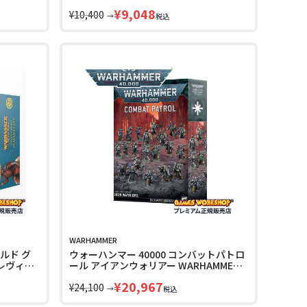
esy 31-
ン・ガード・ソダリティ WARHAMMER
¥
9,048
The Horus Heresy 31-161 LINECPN
¥
10,400
→
税込
WARHAMMER
ルド グ
ウォーハンマー 40000 コンバットパトロ
レヴィ
ール アイアンウォリアー WARHAMMER
6-214
40k COMBAT PATROL IRON WARRIORS
¥
20,967
73-434 LINECPN
¥
24,100
→
税込