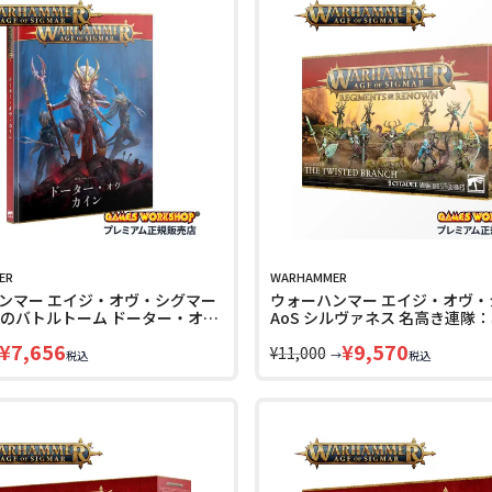
ER
WARHAMMER
ンマー エイジ・オヴ・シグマー
ウォーハンマー エイジ・オヴ・
秩序のバトルトーム ドーター・オ
AoS シルヴァネス 名高き連隊
ン（日本語版） WARHAMMER
樹枝 WARHAMMER AGE OF SIG
¥
7,656
¥
9,570
SIGMAR ORDER BATTLETOME
SYLVANETH THE TWISTED BRA
¥
11,000
→
税込
税込
ERS OF KHAINE（JAPANESE）
53 LINECPN
INECPN