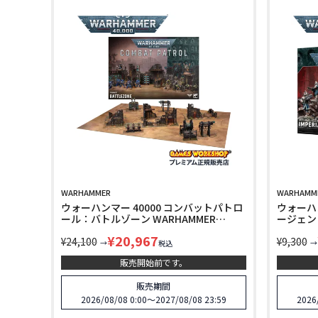
WARHAMMER
WARHAMM
ウォーハンマー 40000 コンバットパトロ
ウォーハン
ール：バトルゾーン WARHAMMER
ージェン
COMBAT PATROL：BATTLEZONE 73-
ー・ブリー
¥
20,967
401
¥
24,100
IMPERIA
¥
9,300
→
→
税込
BREACHE
販売開始前です。
販売期間
2026/08/08 0:00
〜
2027/08/08 23:59
2026