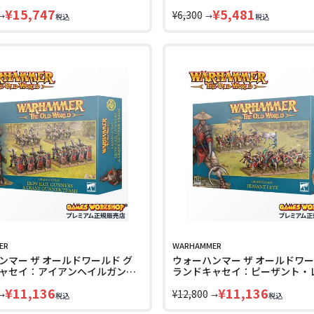
ARHAMMER The Horus
ン WARHAMMER The Horus Her
¥
15,747
¥
5,481
31-166 LINECPN
163 LINECPN
¥
6,300
→
→
税込
税込
ER
WARHAMMER
ンマー ザ オールドワールド グ
ウォーハンマー ザ オールドワー
ャセイ：アイアンヘイルガンナ
ランドキャセイ：ピーザント・
インガンナー・チーム
WARHAMMER The Old World 0
¥
11,136
¥
11,136
ER The Old World 06-215
LINECPN
¥
12,800
→
→
税込
税込