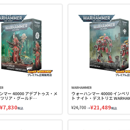
ER
WARHAMMER
マー 40000 アデプトゥス・メ
ウォーハンマー 40000 インペ
 ツリア・グールド
ト ナイト・デストリエ WARHAM
MER 40k ADEPTUS
40k IMPERIAL KNIGHTS KNIGH
¥
7,830
¥
21,489
CUS THULIA GOULD 59-33
DESTRIER 54-24 LINECPN
¥
24,700
→
税込
税込