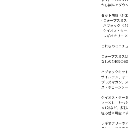
から無料でダウ
セット内容（計2
- ウォープスミス
- ハヴォック ×5
- ケイオス・ター
- レギオナリー ×
これらのミニチ
ウォープスミス
なしの2種類の頭
ハヴォックキット
サイルランチャー
プラズマガン、
ス・チェーンソ
ケイオス・ターミ
マー×1、リーパ
×1対など、多彩
組み替え可能で
レギオナリーの