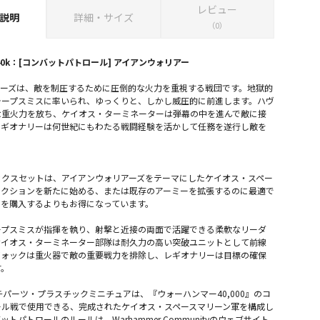
レビュー
説明
詳細・サイズ
（0）
40k：[コンバットパトロール] アイアンウォリアー
アーズは、敵を制圧するために圧倒的な火力を重視する戦団です。地獄的
ォープスミスに率いられ、ゆっくりと、しかし威圧的に前進します。ハヴ
な重火力を放ち、ケイオス・ターミネーターは弾幕の中を進んで敵に接
レギオナリーは何世紀にもわたる戦闘経験を活かして任務を遂行し敵を
ックスセットは、アイアンウォリアーズをテーマにしたケイオス・スペー
レクションを新たに始める、または既存のアーミーを拡張するのに最適で
トを購入するよりもお得になっています。
ープスミスが指揮を執り、射撃と近接の両面で活躍できる柔軟なリーダ
ケイオス・ターミネーター部隊は耐久力の高い突破ユニットとして前線
ヴォックは重火器で敵の重要戦力を排除し、レギオナリーは目標の確保
す。
チパーツ・プラスチックミニチュアは、『ウォーハンマー40,000』のコ
ール戦で使用できる、完成されたケイオス・スペースマリーン軍を構成し
トパトロールのルールは、Warhammer Communityのウェブサイト