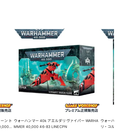
ーン ト
ウォーハンマー 40k アエルダリ ヴァイパー WARHA
ウォーハンマー 40
,000
MMER 40,000 46-83 LINECPN
リ・コルセア WarHamm
CER 43
N