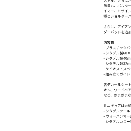
ストル、さらに
隊員も、ボルタ
イマー、ミサイル
種とショルダーパ
さらに、アイア
ダーパッドを追
内容物
- プラスチックパ
- シタデル製60
- シタデル製40
- シタデル製32
- ケイオス・ス
- 組み立てガイド
各デカールシート
オン、ワードベ
など、さまざま
ミニチュアは未
- シタデルツー
- ウォーハンマ
- シタデルカラー