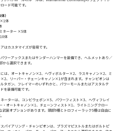
ンロード可能です。
1体）
 ×1体
体
ミネーター ×5体
10体
ュアはカスタマイズが容易です。
はパワーアックスまたはサンダーハンマーを装備でき、ヘルメットあり／
部から選択できます。
には、オートキャノン×2、ヘヴィボルター×2、ラスキャノン×2、ミ
×2、リーパー・チェーンキャノン×1が含まれます。チャンピオンは
メルタガン、フレイマーのいずれかと、パワーモールまたはアスタルテ
ードを装備可能です。
ネーターは、コンビウェポン×5、パワーフィスト×3、ヘヴィフレイ
ー・オートキャノン×1、チェーンフィスト×1、ライトニングクロー
な武装オプションがあります。頭部9種とトロフィーラック5種は自由に
す。
アスパイアリング・チャンピオンは、プラズマピストルまたはボルトピ