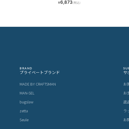
6,873
¥
(税込)
-106 LINECPN
BRAND
SU
プライベートブランド
サ
MADE BY CRAFTSMAN
お
MAN-SEL
お
bugslaw
返
zetta
ラ
Seule
お