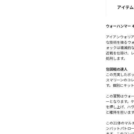
アイテム
ウォーハンマー 
アイアンウォリ
な技術を操るウ
ォックは壊滅的
近戦を仕掛け、
処刑します。
包囲戦の達人
この充実したボ
スマリーンのコ
す。個別にキッ
この軍勢はウォ
ーとなります。
を押し上げ、ハ
と維持を担いま
この21体のマル
ンバットパトロ
ます。このコンバッ