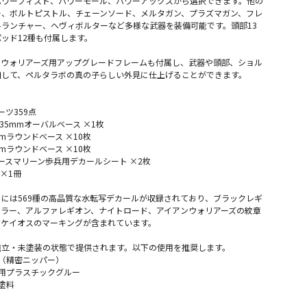
パワーフィスト、パワーモール、パワーアックスから選択できます。他の
ー、ボルトピストル、チェーンソード、メルタガン、プラズマガン、フレ
ランチャー、ヘヴィボルターなど多様な武器を装備可能です。頭部13
ッド12種も付属します。
ンウォリアーズ用アップグレードフレームも付属し、武器や頭部、ショル
加して、ペルタラボの真の子らしい外見に仕上げることができます。
ーツ359点
×35mmオーバルベース ×1枚
mmラウンドベース ×10枚
mmラウンドベース ×10枚
ペースマリーン歩兵用デカールシート ×2枚
 ×1冊
には569種の高品質な水転写デカールが収録されており、ブラックレギ
アラー、アルファレギオン、ナイトロード、アイアンウォリアーズの紋章
なケイオスのマーキングが含まれています。
組立・未塗装の状態で提供されます。以下の使用を推奨します。
ル（精密ニッパー）
ー用プラスチックグルー
塗料