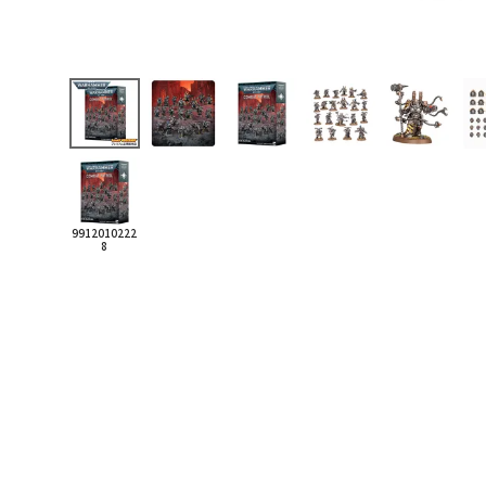
9912010222
8