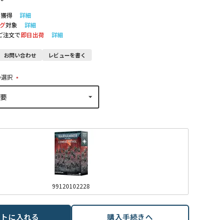
ト獲得
詳細
グ
対象
詳細
のご注文で
即日出荷
詳細
お問い合わせ
レビューを書く
の選択
(
必
須
)
99120102228
ートに入れる
購入手続きへ