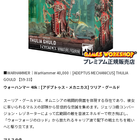
■WARHAMMER｜WarHammer 40,000：[ADEPTUS MECHANICUS] THULIA
GOULD 【59-33】
ウォーハンマー 40k：[アデプトゥス・メカニカス] ツリア・グールド
スーリア・グールドは、オムニシアの戦闘的側面を体現する存在であり、彼女
に率いられるマルスの部隊から狂信的な忠誠を集めます。ジェリコ級コンバー
ジョン・レゾネーターによって広範囲の敵を音波エネルギーで吹き飛ばし、
「ウォーフォージのロッド」から放たれるキャリア波で配下の戦士たちを戦い
へと駆り立てます。
マルスの炎