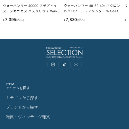
ウォーハンマー 40000 アデプトゥ
ウォーハンマー 49-52 40k ネクロン
ウ
ス・メカニカス ハスタリウス WARHA
ネクロソール・アメンター WARHAM
ー
MMER 40k ADEPTUS MECHANICUS
MER NECRONS NEKROSOR AMMENT
RH
7,395
7,830
5
¥
¥
¥
(税込)
(税込)
HASTARII 59-34 LINECPN
AR LINECPN
NE
N
ITEM
アイテムを探す
カテゴリから探す
ブランドから探す
雑貨・ヴィンテージ雑貨