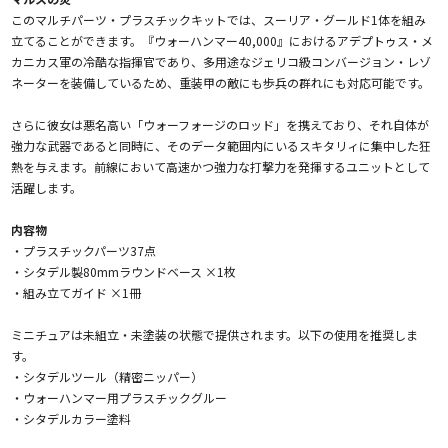
このマルチパーツ・プラスチックキットでは、スーリア・グールド1体を組み
立てることができます。『ウォーハンマー40,000』におけるアデプトゥス・メ
カニカス軍の冷酷な指揮官であり、多用途なジェリコ級コンバージョン・レゾ
ネーターを装備しているため、重装甲の敵にも歩兵の群れにも対応可能です。
さらに彼女は悪名高い「ウォーフォージのロッド」を携えており、それ自体が
強力な武器であると同時に、そのデータ範囲内にいるスキタリィに集中した狂
熱を与えます。前線において高速かつ強力な打撃力を発揮するユニットとして
活躍します。
内容物
・プラスチックパーツ37点
・シタデル製80mmラウンドベース ×1枚
・組み立てガイド ×1冊
ミニチュアは未組立・未塗装の状態で提供されます。以下の使用を推奨しま
す。
・シタデルツール（精密ニッパー）
・ウォーハンマー用プラスチックグルー
・シタデルカラー塗料