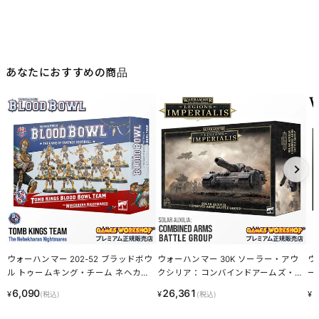
あなたにおすすめの商品
ウォーハンマー 202-52 ブラッドボウ
ウォーハンマー 30K ソーラー・アウ
ウ
ル トゥームキング・チーム ネヘカー
クシリア：コンバインドアームズ・バ
ー
ラ・ナイトメアズ / WARHAMMER BL
トルグループ ホルス・ヘレシー レギ
ウ
6,090
26,361
1
¥
¥
¥
(税込)
(税込)
OOD BOWL: TOMB KINGS TEAM LINE
オネス・アスタルテス 03-81 S/AUXILI
ー 
CPN
A COMBINED ARMS BATTLE GROUP
1-