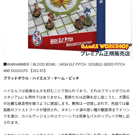
■WARHAMMER｜BLOOD BOWL：HIGH ELF PITCH : DOUBLE-SIDED PITCH
AND DUGOUTS 【202-65】
ブラッドボウル：ハイエルフ・チーム・ピッチ
ハイエルフは高価なものを好むことで知られており、それはブラッドボウルの
スタジアムにも例外ではありません。貴族たちは近隣を出し抜こうと、大理石
の壮麗な建造物を競うように建設します。費用は一切惜しまれず、売店では最
高級のファストフードが提供され、タキシード姿の使い魔が観客席までドリン
クを運び、カバルヴィジョンのスクリーンでは見事なパスのリプレイが映し出
されます。
このセットには、ハイエルフチームの本拠地スタジアムを描いた、両面仕様の