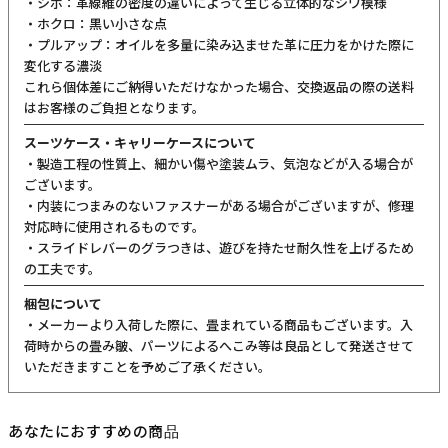
・シボ：革線維の密度の違いによって生じる立体的なシワ模様
・ホクロ：黒い小さな点
・プルアップ：オイルを多量に染み込ませた革に圧力をかけた際に
変化する濃淡
これら個体差にご納得いただけなかった場合、交換返品の際の送料
はお客様のご負担となります。
スーツケース・キャリーケースについて
・製造工程の性質上、細かい傷や塗装ムラ、気泡などが入る場合が
ございます。
・内装につまみのないファスナーがある場合がございますが、修理
対応時に使用されるものです。
・スライドレバーのグラつきは、遊びを持たせ耐久性を上げるため
の工夫です。
梱包について
・メーカーより入荷した際に、畳まれている商品もございます。入
荷時からの畳み皺、パーツによるへこみ等は良品として発送させて
いただきますことを予めご了承ください。
あなたにおすすめの商品