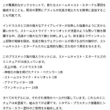
この驚異的なボックスセットで、新たなストームキャスト・エターナル軍団を
編成することも、既存の軍勢にアズィルの気高き戦士たちを簡単に追加するこ
とも可能です。
インドラスタと三体の強大なアナイアレイターが白熱した稲妻のように天から
襲いかかり、ストームストライク・チャリオットが流星のような勢いで敵を蹂
躙する中、迅速かつ強大な力で敵と対峙しましょう。剣を振るうヴァンキッシ
ュ部隊が戦線を固め、気高き騎士ヴェクシロールが掲げる古代の旗印が、スト
ームキャスト・エターナルたちに圧倒的な敵に立ち向かう勇気を与えます。
このプラスチック製の箱入りセットには、ストームキャスト・エターナルズの
ミニチュアが16体入っています。
- 天上の槍、インドラスタ 1体
- 神格化の旗を掲げたナイト・ベクシラー 1体
- ストームストライク・チャリオット 1体
- アナイアレイター 3体
- ヴァンキッシュャー 10体
すべてのモデルには、それぞれ専用のベースが付属しています。これらのミニ
チュアは未塗装で、組み立てが必要です。シタデル・プラスチック接着剤とシ
タデル・カラー塗料のご使用をお勧めします。