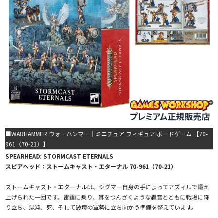
■WARHAMMER ウォーハンマー｜ミニチュア フィギュア ボードゲーム 【70-
961（70-21）】
SPEARHEAD: STORMCAST ETERNALS
スピアヘッド：ストームキャスト・エターナル 70-961（70-21）
ストームキャスト・エターナルは、シグマー自身の手によってアズィルで鍛え
上げられた一団です。雷霆に乗り、耳をつんざくような轟音とともに戦場に降
り立ち、混沌、死、そして破壊の軍勢に立ち向かう準備を整えています。