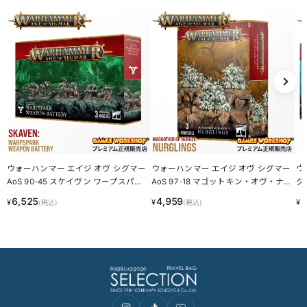
ウォーハンマー エイジ オヴ シグマー
ウォーハンマー エイジ オヴ シグマー
ウ
AoS 90-45 スケイヴン ワープスパー
AoS 97-18 マゴットキン・オヴ・ナー
グ
ク・ウェポンバッテリー SKAVEN WA
グル ナーグリング MAGGOTKIN OF
ーナ
6,525
4,959
9
¥
¥
¥
(税込)
(税込)
RPSPARK WEAPON BATTERY WarHa
NURGLE NURGLINGS WarHammer A
St
mmer Age of Sigmar LINECPN
ge of Sigmar LINECPN
AR