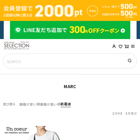
MARC
新着順
並び替え
価格が安い順
価格が高い順
1
件中
1
-
1
件表示