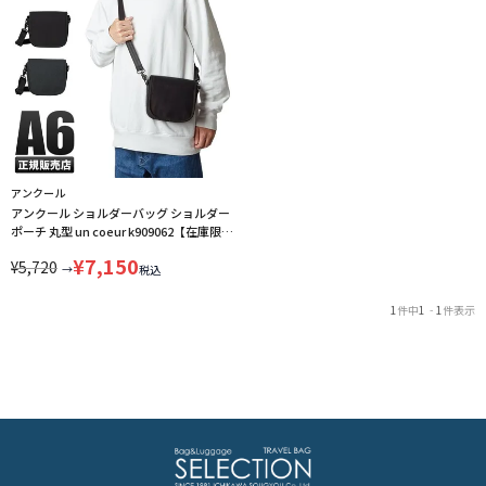
アンクール
アンクール ショルダーバッグ ショルダー
ポーチ 丸型 un coeur k909062【在庫限
り】
¥
7,150
¥
5,720
→
税込
1
件中
1
-
1
件表示