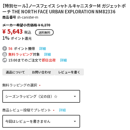
【特別セール】ノースフェイス シャトルキャニスターM ガジェットポ
ーチ THE NORTH FACE URBAN EXPLORATION NM82336
商品番号
sh-canister-m
¥
6,270
¥
5,643
税込
送料無料
1%
ポイント還元
56
ポイント獲得
詳細
無料ラッピング
対象
詳細
15:00までのご注文で
即日出荷
詳細
返品について
お問い合わせ
レビューを書く
無料ラッピングの選択
(
必
須
)
商品レビュー投稿でプレゼント
詳細
(
必
須
)