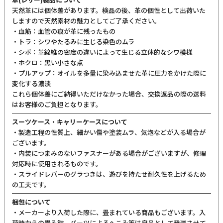
天然革には個体差があります。検品の後、革の個性として出荷いた
しますので天然素材の魅力としてご了承ください。
・血筋：血管の痕が革に残ったもの
・トラ：シワやたるみに生じる染色のムラ
・シボ：革線維の密度の違いによって生じる立体的なシワ模様
・ホクロ：黒い小さな点
・プルアップ：オイルを多量に染み込ませた革に圧力をかけた際に
変化する濃淡
これら個体差にご納得いただけなかった場合、交換返品の際の送料
はお客様のご負担となります。
スーツケース・キャリーケースについて
・製造工程の性質上、細かい傷や塗装ムラ、気泡などが入る場合が
ございます。
・内装につまみのないファスナーがある場合がございますが、修理
対応時に使用されるものです。
・スライドレバーのグラつきは、遊びを持たせ耐久性を上げるため
の工夫です。
梱包について
・メーカーより入荷した際に、畳まれている商品もございます。入
荷時からの畳み皺、パーツによるへこみ等は良品として発送させて