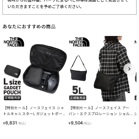
いただきますことを予めご了承ください。
あなたにおすすめの商品
【特別セール】ノースフェイス シャ
【特別セール】ノースフェイス アー
【
トルキャニスターL ガジェットポーチ
バン・エクスプロレーション ショル
ジ
THE NORTH FACE URBAN EXPLORAT
ダーバッグ THE NORTH FACE URBA
FA
6,831
9,504
7
¥
¥
¥
(税込)
(税込)
ION NM82335
N EXPLORATION NM82454
7