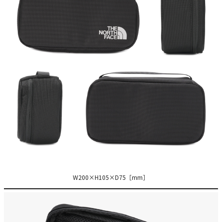
W200×H105×D75［mm］