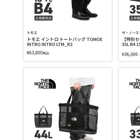
トモエ
ザ・ノース
トモエ イントロ トートバッグ TOMOE
【特別セ
INTRO INTRO LTM_R2
35L B
ス アー
¥
63,800
税込
NORTH F
¥
36,300
NM6261