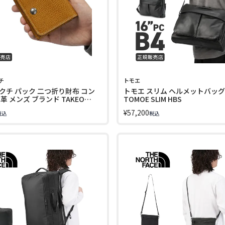
チ
トモエ
クチ パック 二つ折り財布 コン
トモエ スリム ヘルメットバッグ 
革 メンズ ブランド TAKEO
TOMOE SLIM HBS
 PACK 758613 LINECPN
¥
57,200
税込
税込