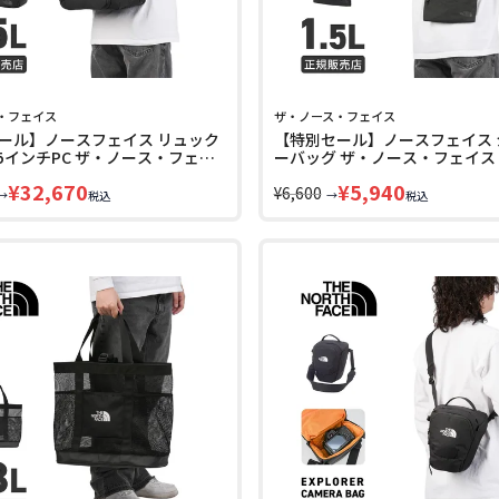
・フェイス
ザ・ノース・フェイス
ール】ノースフェイス リュック
【特別セール】ノースフェイス 
4 15インチPC ザ・ノース・フェイ
ーバッグ ザ・ノース・フェイス 
バンエクスプラレイション THE
NORTH FACE MOUNTAIN CULT
¥
32,670
¥
5,940
ACE URBAN EXPLORATION
rafter-pouch-s-sp
¥
6,600
→
→
税込
税込
7