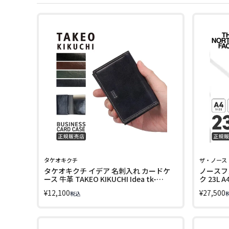
タケオキクチ
ザ・ノース
タケオキクチ イデア 名刺入れ カードケ
ノースフ
ース 牛革 TAKEO KIKUCHI Idea tk-
ク 23L
756608
NORTH F
¥
12,100
¥
27,500
税込