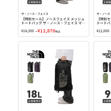
ザ・ノース・フェイス
ザ・ノース
【特別セール】ノースフェイス メッシュ
【特別セ
トートバッグ ザ・ノース・フェイス マウ
トートバ
ンテンクルーザー THE NORTH FACE
ンテンクル
¥
12,870
MOUNTAIN CULTURE NM72630
¥
14,300
MOUNTA
¥
11,000
→
税込