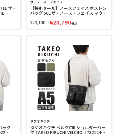
ザ・ノース・フェイス
1L ザ・
【特別セール】ノースフェイス ボストン
HE
バッグ 50L ザ・ノース・フェイス マウン
600
テン THE NORTH FACE MOUNTAIN
¥
20,790
NM82601
¥
23,100
→
税込
タケオキクチ
バッグ
タケオキクチ ベルクロII ショルダーバッ
922
グ TAKEO KIKUCHI VELCRO II 732124