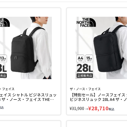
・フェイス
ザ・ノース・フェイス
ェイス シャトル ビジネスリュッ
【特別セール】ノースフェイス 
 A4 ザ・ノース・フェイス THE
ビジネスリュック 28L A4 ザ
ACE Shuttle NM62616
ェイス THE NORTH FACE Shutt
¥
28,710
税込
NM62615
¥
31,900
→
税込