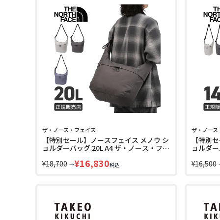
ザ・ノース・フェイス
ザ・ノース
【特別セール】ノースフェイス メノウ シ
【特別セ
ョルダーバッグ 20L A4 ザ・ノース・フェ
ョルダー
イス THE NORTH FACE Menow
ス THE 
¥
16,830
NM72623
¥
18,700
¥
16,500
→
税込