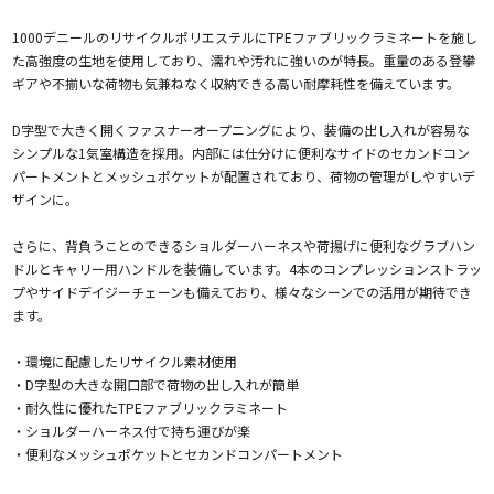
1000デニールのリサイクルポリエステルにTPEファブリックラミネートを施し
た高強度の生地を使用しており、濡れや汚れに強いのが特長。重量のある登攀
ギアや不揃いな荷物も気兼ねなく収納できる高い耐摩耗性を備えています。
D字型で大きく開くファスナーオープニングにより、装備の出し入れが容易な
シンプルな1気室構造を採用。内部には仕分けに便利なサイドのセカンドコン
パートメントとメッシュポケットが配置されており、荷物の管理がしやすいデ
ザインに。
さらに、背負うことのできるショルダーハーネスや荷揚げに便利なグラブハン
ドルとキャリー用ハンドルを装備しています。4本のコンプレッションストラッ
プやサイドデイジーチェーンも備えており、様々なシーンでの活用が期待でき
ます。
・環境に配慮したリサイクル素材使用
・D字型の大きな開口部で荷物の出し入れが簡単
・耐久性に優れたTPEファブリックラミネート
・ショルダーハーネス付で持ち運びが楽
・便利なメッシュポケットとセカンドコンパートメント