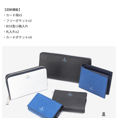
【収納機能】
・カード段x5
・フリーポケットx3
・BOX型小銭入れ
・札入れx2
・カードポケットx4