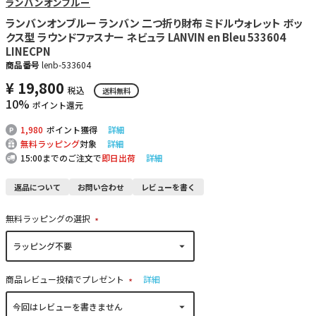
ランバンオンブルー
ランバンオンブルー ランバン 二つ折り財布 ミドルウォレット ボッ
クス型 ラウンドファスナー ネビュラ LANVIN en Bleu 533604
LINECPN
商品番号
lenb-533604
¥
19,800
税込
送料無料
10%
ポイント還元
1,980
ポイント獲得
詳細
無料ラッピング
対象
詳細
15:00までのご注文で
即日出荷
詳細
返品について
お問い合わせ
レビューを書く
無料ラッピングの選択
(
必
須
)
商品レビュー投稿でプレゼント
詳細
(
必