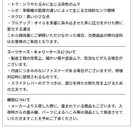
・トラ：シワやたるみに生じる染色のムラ
・シボ：革線維の密度の違いによって生じる立体的なシワ模様
・ホクロ：黒い小さな点
・プルアップ：オイルを多量に染み込ませた革に圧力をかけた際に
変化する濃淡
これら個体差にご納得いただけなかった場合、交換返品の際の送料
はお客様のご負担となります。
スーツケース・キャリーケースについて
・製造工程の性質上、細かい傷や塗装ムラ、気泡などが入る場合が
ございます。
・内装につまみのないファスナーがある場合がございますが、修理
対応時に使用されるものです。
・スライドレバーのグラつきは、遊びを持たせ耐久性を上げるため
の工夫です。
梱包について
・メーカーより入荷した際に、畳まれている商品もございます。入
荷時からの畳み皺、パーツによるへこみ等は良品として発送させて
いただきますことを予めご了承ください。