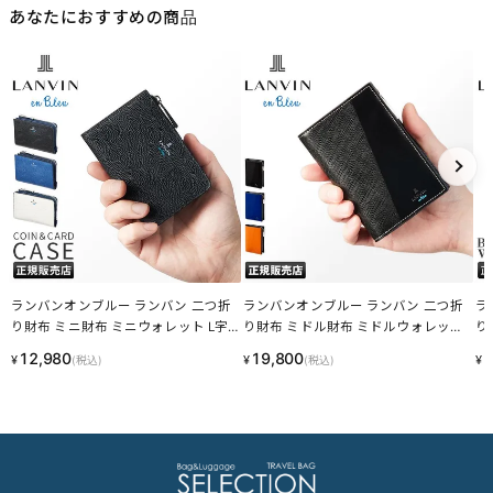
あなたにおすすめの商品
ランバンオンブルー ランバン 二つ折
ランバンオンブルー ランバン 二つ折
ラ
り財布 ミニ財布 ミニウォレット L字
り財布 ミドル財布 ミドルウォレット
り
ファスナー ネビュラ LANVIN en Bleu
ミドルウォレット L字ファスナー パー
NV
12,980
19,800
1
¥
¥
¥
(税込)
(税込)
533601 LINECPN
シャル LANVIN en Bleu 555614 LINE
CPN