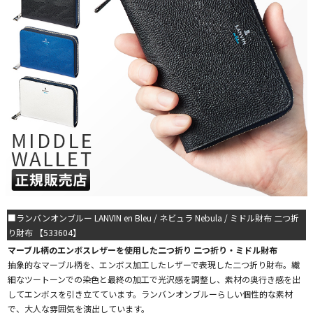
■ランバンオンブルー LANVIN en Bleu / ネビュラ Nebula / ミドル財布 二つ折
り財布 【533604】
マーブル柄のエンボスレザーを使用した二つ折り 二つ折り・ミドル財布
抽象的なマーブル柄を、エンボス加工したレザーで表現した二つ折り財布。繊
細なツートーンでの染色と最終の加工で光沢感を調整し、素材の奥行き感を出
してエンボスを引き立てています。ランバンオンブルーらしい個性的な素材
で、大人な雰囲気を演出しています。