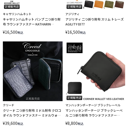
キャサリンハムネット
アジリティ
キャサリンハムネット バンプ 二つ折り財
アジリティ 二つ折り財布 スリム トレーズ
布 ラウンドファスナー KATHARIN
AGILITY 0377
HAMNETT BUMP 490-52304 LINECPN
¥
16,500
¥
16,500
税込
税込
クリード
マンハッタンポーテージ ブラックレーベル
クリード 二つ折り財布 ミドル財布 クロコ
マンハッタンポーテージ ブラックレーベ
ダイル ラウンドファスナー ミドルウォレ
ル 二つ折り財布 ラウンドファスナー
ット CREED crocodile 456c142
Manhattan Portage BLACK LABEL
¥
39,600
¥
8,800
税込
税込
MP1037VGLBL LINECPN