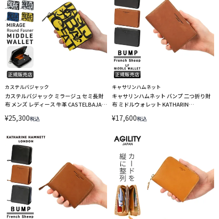
カステルバジャック
キャサリンハムネット
カステルバジャック ミラージュ セミ長財
キャサリンハムネット バンプ 二つ折り財
布 メンズ レディース 牛革 CASTELBAJAC
布 ミドルウォレット KATHARIN
cb-074622 LINECPN
HAMNETT BUMP 490-52305 LINECPN
¥
25,300
¥
17,600
税込
税込