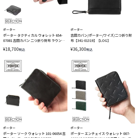
ポーター
ポーター
ポーター タクティカル ウォレット 654-
吉田カバン/ポーター/ワイズ/二つ折り財
07081 吉田カバン 二つ折り財布 ラウンド
布【341-01319】【LOG】
ファスナー PORTER
¥
18,700
¥
36,300
税込
税込
ポーター
ポーター
ポーター ソーク ウォレット 101-06054 吉
ポーター エンチェイス ウォレット 007-