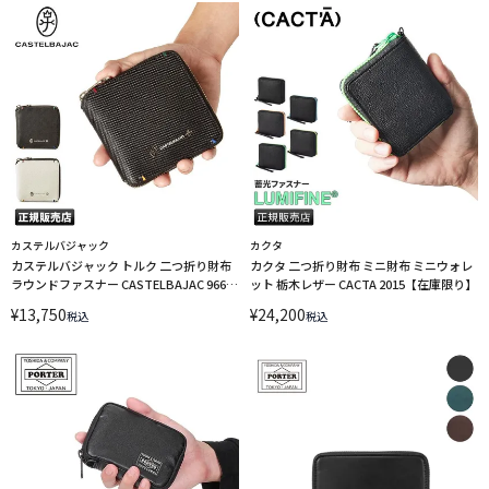
カステルバジャック
カクタ
カステルバジャック トルク 二つ折り財布
カクタ 二つ折り財布 ミニ財布 ミニウォレ
ラウンドファスナー CASTELBAJAC 96634
ット 栃木レザー CACTA 2015【在庫限り】
LINECPN
¥
13,750
¥
24,200
税込
税込