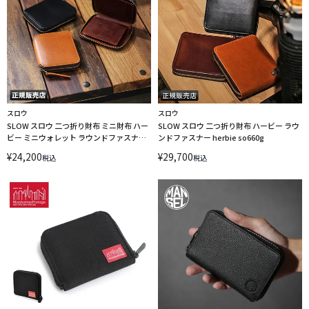
スロウ
スロウ
SLOW スロウ 二つ折り財布 ミニ財布 ハー
SLOW スロウ 二つ折り財布 ハービー ラウ
ビー ミニウォレット ラウンドファスナー
ンドファスナー herbie so660g
herbie so737i
¥
24,200
¥
29,700
税込
税込