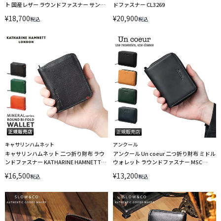
ト 国産レザー ラウンドファスナー サンバ
ドファスナー CL3269
ースト Fender 950-503 LINECPN
¥
18,700
¥
20,900
税込
税込
キャサリンハムネット
アンクール
キャサリンハムネット 二つ折り財布 ラウ
アンクール Un coeur 二つ折り財布 ミドル
ンドファスナー KATHARINE HAMNETT
ウォレット ラウンドファスナー MSC
490-50702 LINECPN
223115w
¥
16,500
¥
13,200
税込
税込