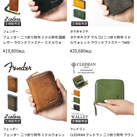
フェンダー
タケオキクチ
フェンダー 二つ折り財布 ミドル財布 国産
タケオキクチ マルゴ2 二つ折り財布 ミド
レザー ラウンドファスナー ミドルウォレ
ルウォレット ラウンドファスナー TAKEO
ット ギターピック付属 Fender 950-703
KIKUCHI 780614 LINECPN
¥
19,800
¥
20,680
税込
税込
LINECPN
フェンダー
クレドラン
フェンダー 二つ折り財布 ミドルウォレッ
CLEDRAN クレドラン 二つ折り財布 ラウン