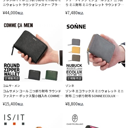
ニウォレット ラウンドファスナー ブライ
り ミニ財布 ミニウォレット ラウンドファ
ドルレザー GLENROYAL 03-5814
スナー BRIEFING MODULEWARE
¥
44,000
¥
7,480
税込
税込
BRA251G04
コムサ・メン
ゾンネ
コムサメン コール 二つ折り財布 ラウンド
ゾンネ エコラックス ミニウォレット ミニ
ファスナー ボックス型小銭入れ COMME
財布 二つ折り財布 SONNE ECOLUX
CA MEN Cole WCM6885 LINECPN
SOUS003
¥
15,400
¥
8,800
税込
税込