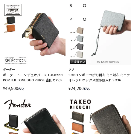
ポーター
ソポ
ポーター トーン デュオパース 150-02289
SOPO ソポ 二つ折り財布 ミニ財布 ミニウ
PORTER TONE DUO PURSE 吉田カバン
ォレット ボックス型小銭入れ SO36
二つ折り財布 ラウンドファスナー
¥
49,500
¥
24,200
税込
税込