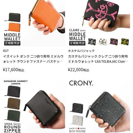
ISIT
カステルバジャック
イズイット ダンク 二つ折り財布 ミドルウ
カステルバジャック クレア 二つ折り財布
ォレット ラウンドファスナー バスケット
ミドルウォレット CASTELBAJAC Claire
ボール バスケ ボックス型 IS/IT Dunk
068632 LINECPN
¥
17,600
¥
22,000
税込
税込
951613 LINECPN