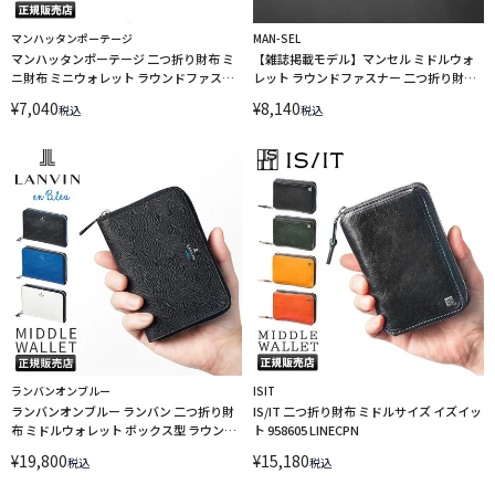
マンハッタンポーテージ
MAN-SEL
マンハッタンポーテージ 二つ折り財布 ミ
【雑誌掲載モデル】マンセル ミドルウォ
ニ財布 ミニウォレット ラウンドファスナ
レット ラウンドファスナー 二つ折り財布
ー Manhattan Portage mp1037 LINECPN
ボックス型 mansel 0008
¥
7,040
¥
8,140
税込
税込
ランバンオンブルー
ISIT
ランバンオンブルー ランバン 二つ折り財
IS/IT 二つ折り財布 ミドルサイズ イズイッ
布 ミドルウォレット ボックス型 ラウンド
ト 958605 LINECPN
ファスナー ネビュラ LANVIN en Bleu
¥
19,800
¥
15,180
税込
税込
533604 LINECPN