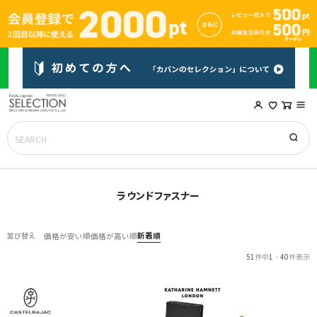
ラウンドファスナー
新着順
並び替え
価格が安い順
価格が高い順
51
件中
1
-
40
件表示