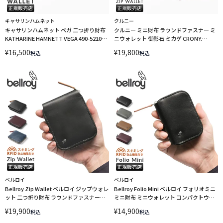
キャサリンハムネット
クルニー
キャサリンハムネット ベガ 二つ折り財布
クルニー ミニ財布 ラウンドファスナー ミ
KATHARINE HAMNETT VEGA 490-52103
ニウォレット 御影石 ミカゲ CRONY.
LINECPN
MIKAGE MINI ROUND ZIP WALLET CRMK-
¥
16,500
¥
19,800
税込
税込
10
ベルロイ
ベルロイ
Bellroy Zip Wallet ベルロイ ジップウォレ
Bellroy Folio Mini ベルロイ フォリオミニ
ット 二つ折り財布 ラウンドファスナー
ミニ財布 ミニウォレット コンパクトウォ
RFID保護対応 WZWA 3年保証【在庫限
レット ラウンドファスナー RFID保護対応
¥
19,900
¥
14,900
税込
税込
り】 LINECPN
WFMA 3年保証 LINECPN