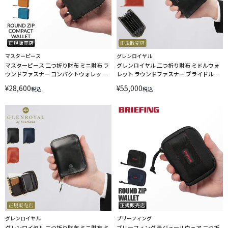
マスターピース
グレンロイヤル
マスターピース 二つ折り財布 ミニ財布 ラ
グレンロイヤル 二つ折り財布 ミドルウォ
ウンドファスナー コンパクトウォレット
レット ラウンドファスナー ブライドルレ
サンド master-piece Sand 04282
ザー GLENROYAL 03-6025
¥
28,600
¥
55,000
税込
税込
グレンロイヤル
ブリーフィング
グレンロイヤル 二つ折り財布 ミニ財布 ミ
ブリーフィング モジュールウェア 二つ折