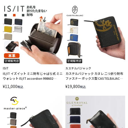
ISIT
カステルバジャック
IS/IT イズイット ミニ財布 じゃばら式 ミニ
カステルバジャック カヌレ 二つ折り財布
ウォレット IS/IT accordion 998602
ファスナー ボックス型 CASTELBAJAC
LINECPN
CANNELE 035623 LINECPN
¥
11,000
¥
19,800
税込
税込