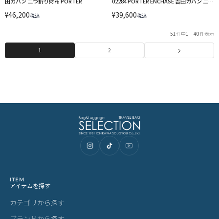
田カバン 二つ折り財布 PORTER
02284 PORTER ENCHASE 吉田カバン 二つ
折り財布 二つ折り ラウンドファスナー ミ
¥
46,200
¥
39,600
税込
税込
ドルウォレット
51
件中
1
-
40
件表示
1
2
ITEM
アイテムを探す
カテゴリから探す
ブランドから探す