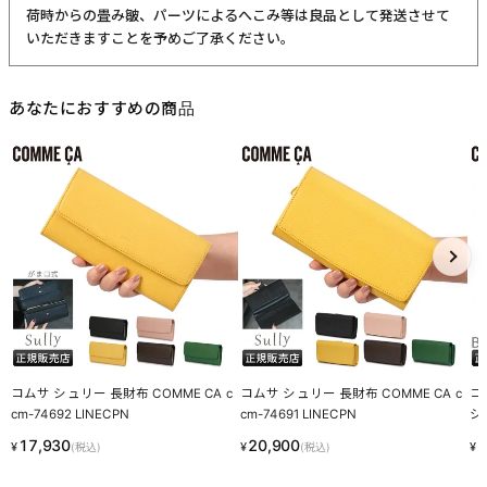
荷時からの畳み皺、パーツによるへこみ等は良品として発送させて
いただきますことを予めご了承ください。
あなたにおすすめの商品
コムサ シュリー 長財布 COMME CA c
コムサ シュリー 長財布 COMME CA c
コ
cm-74692 LINECPN
cm-74691 LINECPN
シッ
17,930
20,900
1
¥
¥
¥
(税込)
(税込)