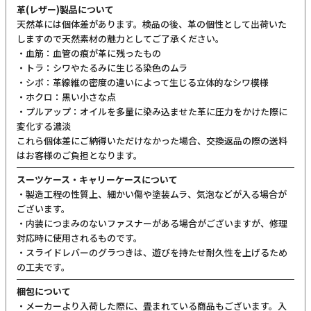
革(レザー)製品について
天然革には個体差があります。検品の後、革の個性として出荷いた
しますので天然素材の魅力としてご了承ください。
・血筋：血管の痕が革に残ったもの
・トラ：シワやたるみに生じる染色のムラ
・シボ：革線維の密度の違いによって生じる立体的なシワ模様
・ホクロ：黒い小さな点
・プルアップ：オイルを多量に染み込ませた革に圧力をかけた際に
変化する濃淡
これら個体差にご納得いただけなかった場合、交換返品の際の送料
はお客様のご負担となります。
スーツケース・キャリーケースについて
・製造工程の性質上、細かい傷や塗装ムラ、気泡などが入る場合が
ございます。
・内装につまみのないファスナーがある場合がございますが、修理
対応時に使用されるものです。
・スライドレバーのグラつきは、遊びを持たせ耐久性を上げるため
の工夫です。
梱包について
・メーカーより入荷した際に、畳まれている商品もございます。入