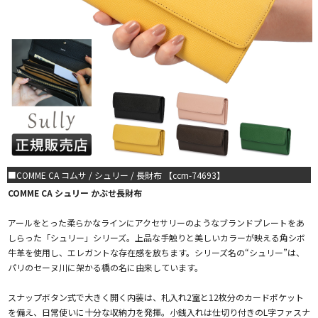
■COMME CA コムサ / シュリー / 長財布 【ccm-74693】
COMME CA シュリー かぶせ長財布
アールをとった柔らかなラインにアクセサリーのようなブランドプレートをあ
しらった「シュリー」シリーズ。上品な手触りと美しいカラーが映える角シボ
牛革を使用し、エレガントな存在感を放ちます。シリーズ名の“シュリー”は、
パリのセーヌ川に架かる橋の名に由来しています。
スナップボタン式で大きく開く内装は、札入れ2室と12枚分のカードポケット
を備え、日常使いに十分な収納力を発揮。小銭入れは仕切り付きのL字ファスナ