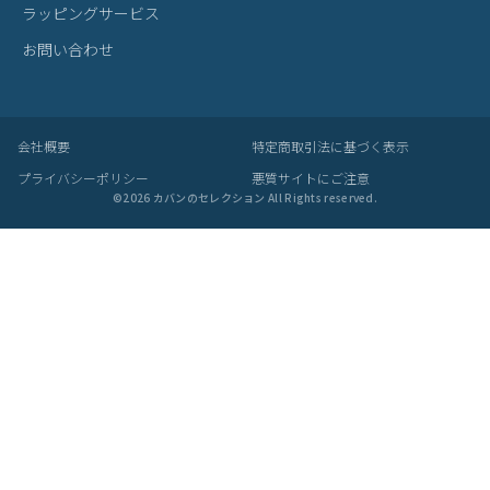
の工夫です。
梱包について
・メーカーより入荷した際に、畳まれている商品もございます。入
荷時からの畳み皺、パーツによるへこみ等は良品として発送させて
いただきますことを予めご了承ください。
あなたにおすすめの商品
コムサ シュリー 長財布 COMME CA c
コムサ シュリー 長財布 COMME CA c
コ