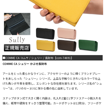
■COMME CA コムサ / シュリー / 長財布【ccm-74691】
COMME CA シュリー かぶせ長財布
アールをとった柔らかなラインに、アクセサリーのように輝くブランドプレー
トをあしらった「シュリー」シリーズ。上品な手触りときれいなカラーで仕上
げた角シボ牛革を使用し、エレガントな存在感を放ちます。シリーズ名の“シュ
リー”は、パリのセーヌ川に架かる橋の名に由来しています。
スナップボタン式で大きく開く内装は、札入れ2室とL字ファスナー小銭入れを
備え、紙幣や硬貨をすっきり整理可能。カードポケットは12枚分、フリーポケ