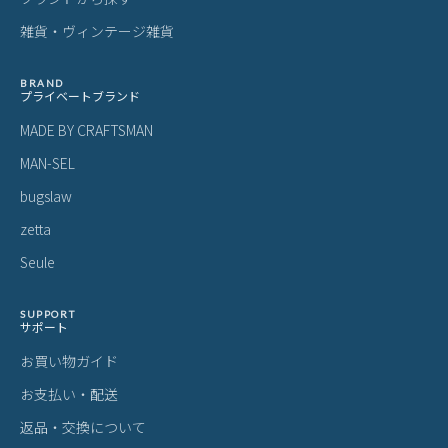
す。
製品仕様について
予告なくメーカーによる仕様変更がある場合がございます。
革(レザー)製品について
天然革には個体差があります。検品の後、革の個性として出荷いた
しますので天然素材の魅力としてご了承ください。
・血筋：血管の痕が革に残ったもの
・トラ：シワやたるみに生じる染色のムラ
・シボ：革線維の密度の違いによって生じる立体的なシワ模様
・ホクロ：黒い小さな点
・プルアップ：オイルを多量に染み込ませた革に圧力をかけた際に
変化する濃淡
これら個体差にご納得いただけなかった場合、交換返品の際の送料
はお客様のご負担となります。
スーツケース・キャリーケースについて
・製造工程の性質上、細かい傷や塗装ムラ、気泡などが入る場合が
ございます。
・内装につまみのないファスナーがある場合がございますが、修理
対応時に使用されるものです。
・スライドレバーのグラつきは、遊びを持たせ耐久性を上げるため