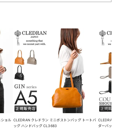
ニショル
CLEDRAN クレドラン ミニボストンバッグ トートバ
CLEDRAN クレ
ッグ ハンドバッグ CL3683
ダーバッグ CL3719