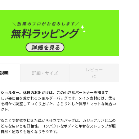
レビュー
説明
詳細・サイズ
（0）
ニショルダー。休日のお出かけは、この小さなパートナーを携えて
らしい姿に目を惹かれるショルダーバッグです。メイン素材には、柔ら
方を細かく調整してつくり上げた、さらりとした質感とマットな風合い
レクト。
することで艶感を抑えた革から仕立てたバッグは、カジュアルさと品の
、どんな装いとも好相性。コンパクトなボディと華奢なストラップが服
、自然と足取りも軽くなりそうです。