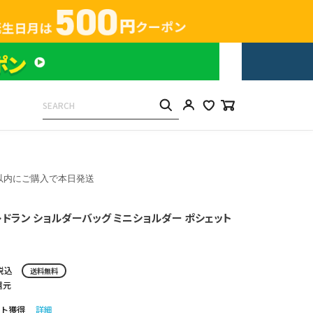
以内にご購入で本日発送
 クレドラン ショルダーバッグ ミニショルダー ポシェット
税込
送料無料
還元
ト獲得
詳細