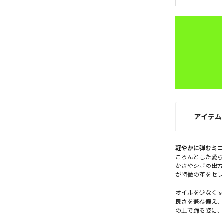
アイテム
軽やかに弾むミ
ころんとした愛
かさやシボの出
が特徴の革をセ
オイルを少なく
良さを兼ね備え
の上で踊る姿に