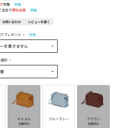
グ
対象
詳細
のご注文で
即日出荷
詳細
お問い合わせ
レビューを書く
稿でプレゼント
詳細
(
必
須
)
の選択
(
必
須
)
キャメル
ブルーグレー
ブラウン
在庫切れ
在庫切れ