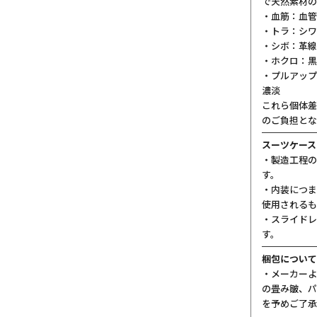
で天然素材の
・血筋：血管
・トラ：シワ
・シボ：革線
・ホクロ：黒
・プルアップ
濃淡
これら個体差
のご負担とな
スーツケース
・製造工程の
す。
・内装につま
使用されるも
・スライドレ
す。
梱包について
・メーカーよ
の畳み皺、パ
を予めご了承