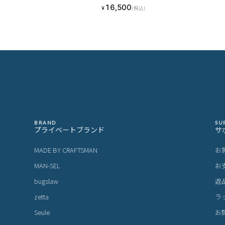
16,500
¥
(税込)
BRAND
SU
プライベートブランド
サ
MADE BY CRAFTSMAN
お
MAN-SEL
お
bugslaw
返
zetta
ラ
Seule
お