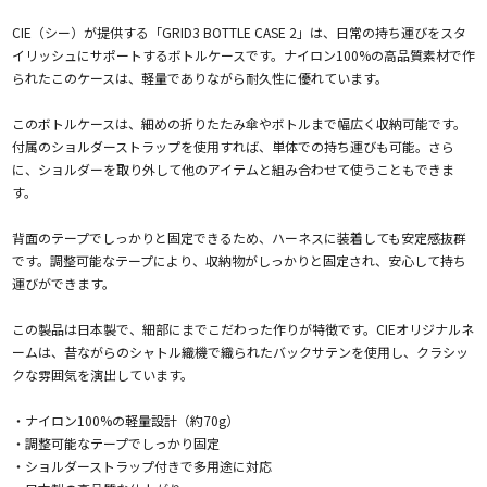
CIE（シー）が提供する「GRID3 BOTTLE CASE 2」は、日常の持ち運びをスタ
イリッシュにサポートするボトルケースです。ナイロン100%の高品質素材で作
られたこのケースは、軽量でありながら耐久性に優れています。
このボトルケースは、細めの折りたたみ傘やボトルまで幅広く収納可能です。
付属のショルダーストラップを使用すれば、単体での持ち運びも可能。さら
に、ショルダーを取り外して他のアイテムと組み合わせて使うこともできま
す。
背面のテープでしっかりと固定できるため、ハーネスに装着しても安定感抜群
です。調整可能なテープにより、収納物がしっかりと固定され、安心して持ち
運びができます。
この製品は日本製で、細部にまでこだわった作りが特徴です。CIEオリジナルネ
ームは、昔ながらのシャトル織機で織られたバックサテンを使用し、クラシッ
クな雰囲気を演出しています。
・ナイロン100%の軽量設計（約70g）
・調整可能なテープでしっかり固定
・ショルダーストラップ付きで多用途に対応