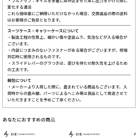
カラーについて
商品写真は実物の色に近づけるよう調整しておりますが、お客様の
ご使用になられるパソコン、スマートフォンの設定、お部屋の照
明、日光などにより色の違いが感じられる場合がございます。
サイズについて
サイズ表記はメーカー公称値もしくは採寸用サンプルの実寸値とな
ります。商品によりましては2〜3cm誤差が生じる場合がございま
す。
製品仕様について
予告なくメーカーによる仕様変更がある場合がございます。
革(レザー)製品について
天然革には個体差があります。検品の後、革の個性として出荷いた
しますので天然素材の魅力としてご了承ください。
・血筋：血管の痕が革に残ったもの
・トラ：シワやたるみに生じる染色のムラ
・シボ：革線維の密度の違いによって生じる立体的なシワ模様
・ホクロ：黒い小さな点
・プルアップ：オイルを多量に染み込ませた革に圧力をかけた際に
変化する濃淡