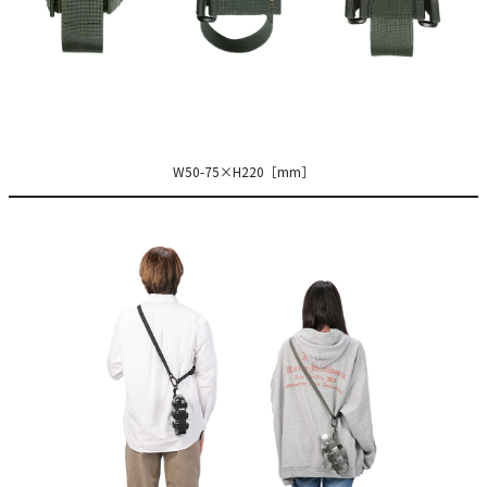
W50-75×H220［mm］