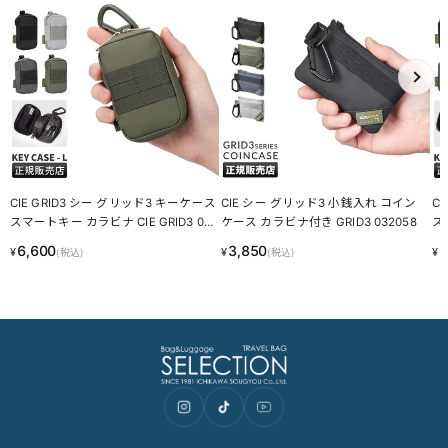
これら個体差にご納得いただけなかった場合、交換返品の際の送料
はお客様のご負担となります。
スーツケース・キャリーケースについて
・製造工程の性質上、細かい傷や塗装ムラ、気泡などが入る場合が
ございます。
・内装につまみのないファスナーがある場合がございますが、修理
対応時に使用されるものです。
・スライドレバーのグラつきは、遊びを持たせ耐久性を上げるため
の工夫です。
梱包について
・メーカーより入荷した際に、畳まれている商品もございます。入
荷時からの畳み皺、パーツによるへこみ等は良品として発送させて
いただきますことを予めご了承ください。
あなたにおすすめの商品