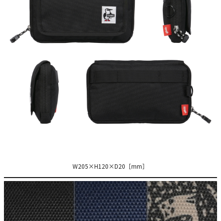
W205×H120×D20［mm］