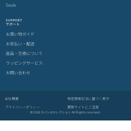
カラーについて
商品写真は実物の色に近づけるよう調整しておりますが、お客様の
ご使用になられるパソコン、スマートフォンの設定、お部屋の照
明、日光などにより色の違いが感じられる場合がございます。
サイズについて
サイズ表記はメーカー公称値もしくは採寸用サンプルの実寸値とな
ります。商品によりましては2〜3cm誤差が生じる場合がございま
す。
製品仕様について
予告なくメーカーによる仕様変更がある場合がございます。
革(レザー)製品について
天然革には個体差があります。検品の後、革の個性として出荷いた
しますので天然素材の魅力としてご了承ください。
・血筋：血管の痕が革に残ったもの
・トラ：シワやたるみに生じる染色のムラ
・シボ：革線維の密度の違いによって生じる立体的なシワ模様
・ホクロ：黒い小さな点
・プルアップ：オイルを多量に染み込ませた革に圧力をかけた際に
変化する濃淡