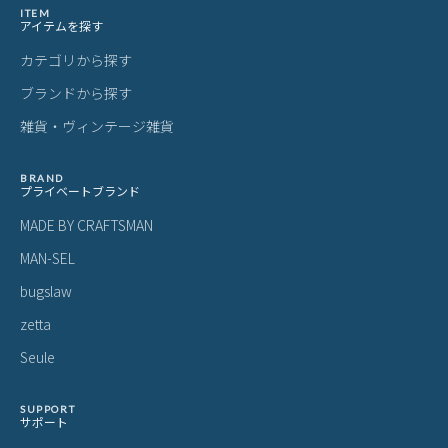
チャムス ミニ財布 小銭入れ コインケ
チャムス リサイクル キーケース スマ
C
ース カードケース ミニウォレット じ
ートキー ラウンドファスナー CHUM
ラ
ゃばらポケット リサイクルカードコ
S Recycle ch60-4066
3,564
4,455
2
¥
¥
¥
(税込)
(税込)
インウォレット CHUMS Recycle Card
Coin Wallet CH60-3927
ITEM
アイテムを探す