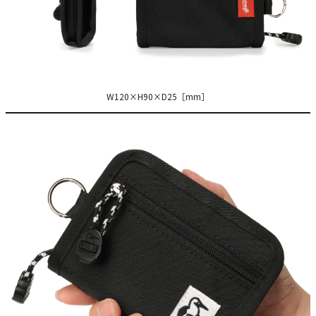
W120×H90×D25［mm］