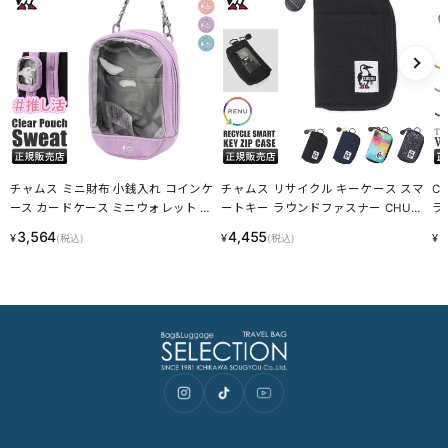
はお客様のご負担となります。
スーツケース・キャリーケースについて
・製造工程の性質上、細かい傷や塗装ムラ、気泡などが入る場合が
ございます。
・内装につまみのないファスナーがある場合がございますが、修理
対応時に使用されるものです。
・スライドレバーのグラつきは、遊びを持たせ耐久性を上げるため
の工夫です。
梱包について
・メーカーより入荷した際に、畳まれている商品もございます。入
荷時からの畳み皺、パーツによるへこみ等は良品として発送させて
いただきますことを予めご了承ください。
あなたにおすすめの商品