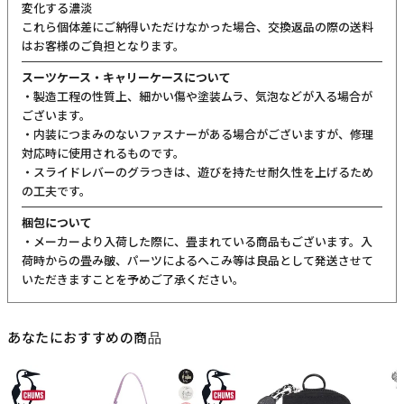
カラーについて
商品写真は実物の色に近づけるよう調整しておりますが、お客様の
ご使用になられるパソコン、スマートフォンの設定、お部屋の照
明、日光などにより色の違いが感じられる場合がございます。
サイズについて
サイズ表記はメーカー公称値もしくは採寸用サンプルの実寸値とな
ります。商品によりましては2〜3cm誤差が生じる場合がございま
す。
製品仕様について
予告なくメーカーによる仕様変更がある場合がございます。
革(レザー)製品について
天然革には個体差があります。検品の後、革の個性として出荷いた
しますので天然素材の魅力としてご了承ください。
・血筋：血管の痕が革に残ったもの
・トラ：シワやたるみに生じる染色のムラ
・シボ：革線維の密度の違いによって生じる立体的なシワ模様
・ホクロ：黒い小さな点
・プルアップ：オイルを多量に染み込ませた革に圧力をかけた際に
変化する濃淡
これら個体差にご納得いただけなかった場合、交換返品の際の送料