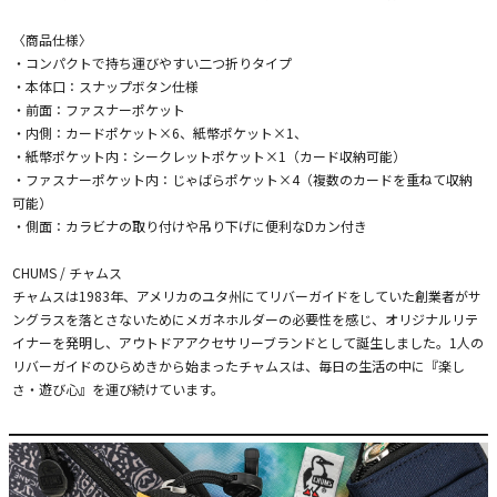
〈商品仕様〉
・コンパクトで持ち運びやすい二つ折りタイプ
・本体口：スナップボタン仕様
・前面：ファスナーポケット
・内側：カードポケット×6、紙幣ポケット×1、
・紙幣ポケット内：シークレットポケット×1（カード収納可能）
・ファスナーポケット内：じゃばらポケット×4（複数のカードを重ねて収納
可能）
・側面：カラビナの取り付けや吊り下げに便利なDカン付き
CHUMS / チャムス
チャムスは1983年、アメリカのユタ州にてリバーガイドをしていた創業者がサ
ングラスを落とさないためにメガネホルダーの必要性を感じ、オリジナルリテ
イナーを発明し、アウトドアアクセサリーブランドとして誕生しました。1人の
リバーガイドのひらめきから始まったチャムスは、毎日の生活の中に『楽し
さ・遊び心』を運び続けています。