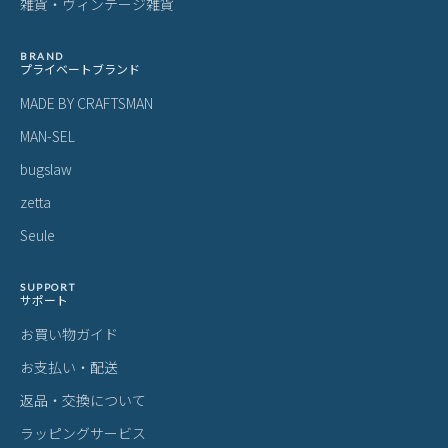
チャムス リサイクル ショルダーバッ
チャムス リサイクル ショルダーバッ
チ
グ 6L CHUMS RECYCLE BAG CH60-3
グ 舟形 7L CHUMS RECYCLE BAG CH
ーバ
963 LINECPN
60-3962 LINECPN
H6
5,841
5,841
4
¥
¥
¥
(税込)
(税込)
ITEM
アイテムを探す
カテゴリから探す
ブランドから探す
雑貨・ヴィンテージ雑貨