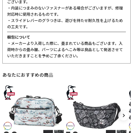
サイズ表記はメーカー公称値もしくは採寸用サンプルの実寸値とな
ります。商品によりましては2〜3cm誤差が生じる場合がございま
す。
製品仕様について
予告なくメーカーによる仕様変更がある場合がございます。
革(レザー)製品について
天然革には個体差があります。検品の後、革の個性として出荷いた
しますので天然素材の魅力としてご了承ください。
・血筋：血管の痕が革に残ったもの
・トラ：シワやたるみに生じる染色のムラ
・シボ：革線維の密度の違いによって生じる立体的なシワ模様
・ホクロ：黒い小さな点
・プルアップ：オイルを多量に染み込ませた革に圧力をかけた際に
変化する濃淡
これら個体差にご納得いただけなかった場合、交換返品の際の送料
はお客様のご負担となります。
スーツケース・キャリーケースについて
・製造工程の性質上、細かい傷や塗装ムラ、気泡などが入る場合が
ございます。
・内装につまみのないファスナーがある場合がございますが、修理