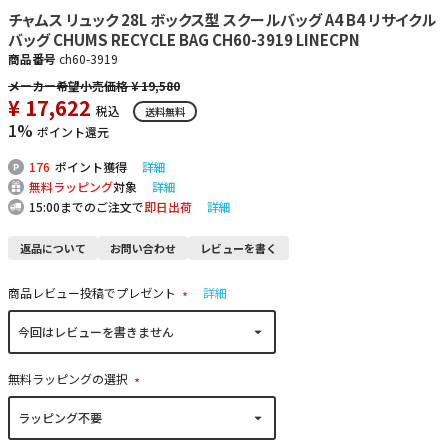
チャムス リュック 28L ボックス型 スクールバッグ A4 B4 リサイクル
バッグ CHUMS RECYCLE BAG CH60-3919 LINECPN
商品番号
ch60-3919
¥
19,580
¥
17,622
税込
送料無料
1%
ポイント還元
176
ポイント獲得
詳細
無料ラッピング
対象
詳細
15:00までのご注文で
即日出荷
詳細
返品について
お問い合わせ
レビューを書く
商品レビュー投稿でプレゼント
詳細
(
必
須
)
無料ラッピングの選択
(
必
須
)