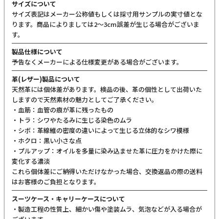
サイズについて
サイズ表記はメーカー公称値もしくは採寸用サンプルの実寸値とな
ります。商品によりましては2〜3cm誤差が生じる場合がございま
す。
製品仕様について
予告なくメーカーによる仕様変更がある場合がございます。
革(レザー)製品について
天然革には個体差があります。検品の後、革の個性として出荷いた
しますので天然素材の魅力としてご了承ください。
・血筋：血管の痕が革に残ったもの
・トラ：シワやたるみに生じる染色のムラ
・シボ：革線維の密度の違いによって生じる立体的なシワ模様
・ホクロ：黒い小さな点
・プルアップ：オイルを多量に染み込ませた革に圧力をかけた際に
変化する濃淡
これら個体差にご納得いただけなかった場合、交換返品の際の送料
はお客様のご負担となります。
スーツケース・キャリーケースについて
・製造工程の性質上、細かい傷や塗装ムラ、気泡などが入る場合が