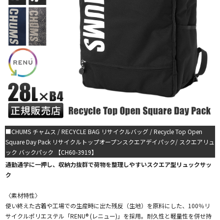
■CHUMS チャムス / RECYCLE BAG リサイクルバッグ / Recycle Top Open
Square Day Pack リサイクルトップオープンスクエアデイパック/ スクエアリュ
ック バックパック 【CH60-3919】
通勤通学に一押し、収納力抜群で荷物を整理しやすいスクエア型リュックサッ
ク
〈素材特性〉
使い終えた古着や工場での生産時に出た残反（生地）を原料にした、100％リ
サイクルポリエステル「RENU® (レニュー)」を採用。耐久性と軽量性を併せ持