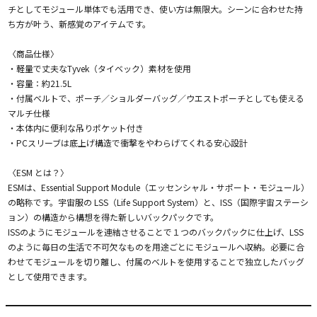
チとしてモジュール単体でも活用でき、使い方は無限大。シーンに合わせた持
ち方が叶う、新感覚のアイテムです。
〈商品仕様〉
・軽量で丈夫なTyvek（タイベック）素材を使用
・容量：約21.5L
・付属ベルトで、ポーチ／ショルダーバッグ／ウエストポーチとしても使える
マルチ仕様
・本体内に便利な吊りポケット付き
・PCスリーブは底上げ構造で衝撃をやわらげてくれる安心設計
〈ESM とは？〉
ESMは、Essential Support Module（エッセンシャル・サポート・モジュール）
の略称です。宇宙服の LSS（Life Support System）と、ISS（国際宇宙ステーシ
ョン）の構造から構想を得た新しいバックパックです。
ISSのようにモジュールを連結させることで１つのバックパックに仕上げ、LSS
のように毎日の生活で不可欠なものを用途ごとにモジュールへ収納。必要に合
わせてモジュールを切り離し、付属のベルトを使用することで独立したバッグ
として使用できます。