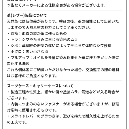
予告なくメーカーによる仕様変更がある場合がございます。
革(レザー)製品について
天然革には個体差があります。検品の後、革の個性として出荷いた
しますので天然素材の魅力としてご了承ください。
・血筋：血管の痕が革に残ったもの
・トラ：シワやたるみに生じる染色のムラ
・シボ：革線維の密度の違いによって生じる立体的なシワ模様
・ホクロ：黒い小さな点
・プルアップ：オイルを多量に染み込ませた革に圧力をかけた際に
変化する濃淡
これら個体差にご納得いただけなかった場合、交換返品の際の送料
はお客様のご負担となります。
スーツケース・キャリーケースについて
・製造工程の性質上、細かい傷や塗装ムラ、気泡などが入る場合が
ございます。
・内装につまみのないファスナーがある場合がございますが、修理
対応時に使用されるものです。
・スライドレバーのグラつきは、遊びを持たせ耐久性を上げるため
の工夫です。