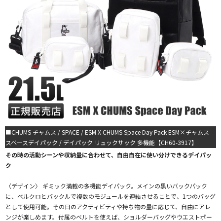
■CHUMS チャムス / SPACE / ESM X CHUMS Space Day Pack ESM×チャムス
スペースデイパック / デイパック リュックサック 多機能【CH60-3917】
その時の活動シーンや収納量に合わせて、自由自在に使い分けできるデイパッ
ク
〈デザイン〉 ギミック満載の多機能デイパック。メインの黒いバックパック
に、ベルクロとバックルで複数のモジュールを連結させることで、1つのバッグ
として使用可能。その日のアクティビティや持ち物の量に応じて、自由にアレ
ンジが楽しめます。付属のベルトを使えば、ショルダーバッグやウエストポー