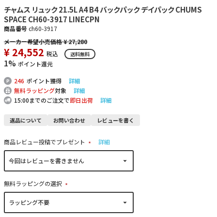
チャムス リュック 21.5L A4 B4 バックパック デイパック CHUMS
SPACE CH60-3917 LINECPN
商品番号
ch60-3917
¥
27,280
¥
24,552
税込
送料無料
1%
ポイント還元
246
ポイント獲得
詳細
無料ラッピング
対象
詳細
15:00までのご注文で
即日出荷
詳細
返品について
お問い合わせ
レビューを書く
商品レビュー投稿でプレゼント
詳細
(
必
須
)
無料ラッピングの選択
(
必
須
)