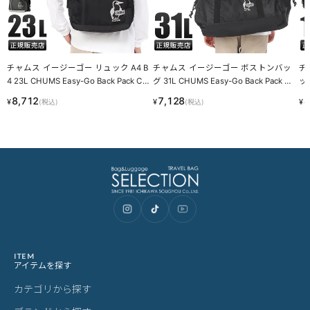
サイズ表記はメーカー公称値もしくは採寸用サンプルの実寸値とな
ります。商品によりましては2〜3cm誤差が生じる場合がございま
す。
製品仕様について
予告なくメーカーによる仕様変更がある場合がございます。
革(レザー)製品について
天然革には個体差があります。検品の後、革の個性として出荷いた
しますので天然素材の魅力としてご了承ください。
・血筋：血管の痕が革に残ったもの
・トラ：シワやたるみに生じる染色のムラ
・シボ：革線維の密度の違いによって生じる立体的なシワ模様
・ホクロ：黒い小さな点
・プルアップ：オイルを多量に染み込ませた革に圧力をかけた際に
変化する濃淡
これら個体差にご納得いただけなかった場合、交換返品の際の送料
はお客様のご負担となります。
スーツケース・キャリーケースについて
・製造工程の性質上、細かい傷や塗装ムラ、気泡などが入る場合が
ございます。
・内装につまみのないファスナーがある場合がございますが、修理