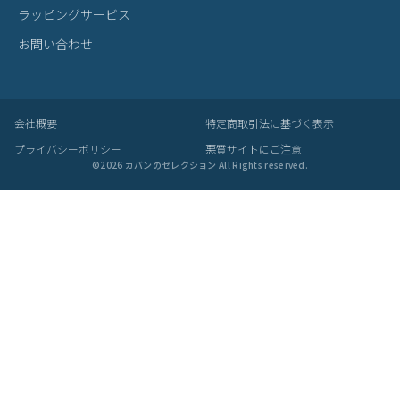
チャムス イージーゴー リュック A4 B
チャムス イージーゴー ボストンバッ
チ
4 23L CHUMS Easy-Go Back Pack CH
グ 31L CHUMS Easy-Go Back Pack C
ッグ
60-3518
H60-3519
0-
8,712
7,128
4
¥
¥
¥
(税込)
(税込)
ITEM
アイテムを探す
カテゴリから探す
ブランドから探す
雑貨・ヴィンテージ雑貨