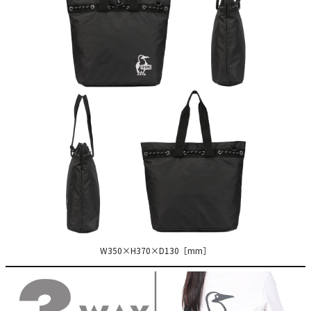
W350×H370×D130［mm］