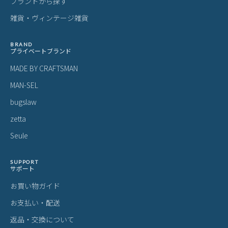
対応時に使用されるものです。
・スライドレバーのグラつきは、遊びを持たせ耐久性を上げるため
の工夫です。
梱包について
・メーカーより入荷した際に、畳まれている商品もございます。入
荷時からの畳み皺、パーツによるへこみ等は良品として発送させて
いただきますことを予めご了承ください。
あなたにおすすめの商品