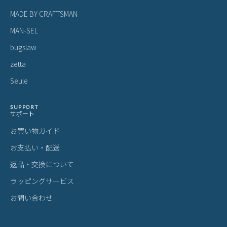
あなたにおすすめの商品
カステルバジャック コメット 長財布
カステルバジャック プルトン 長財布
カ
CASTELBAJAC COMET 46603 LINEC
CASTELBAJAC 77622 LINECPN
リム
PN
33,000
29,700
1
¥
¥
¥
(税込)
(税込)