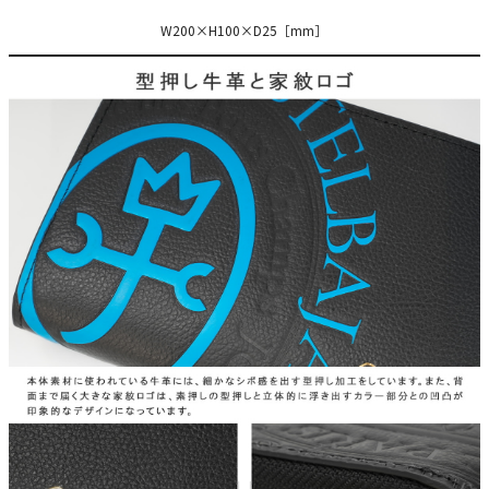
W200×H100×D25［mm］