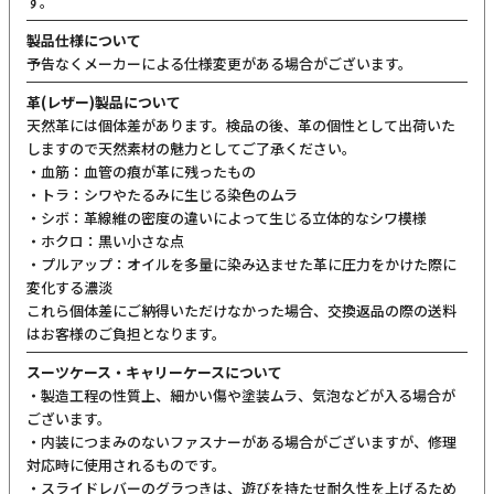
す。
製品仕様について
予告なくメーカーによる仕様変更がある場合がございます。
革(レザー)製品について
天然革には個体差があります。検品の後、革の個性として出荷いた
しますので天然素材の魅力としてご了承ください。
・血筋：血管の痕が革に残ったもの
・トラ：シワやたるみに生じる染色のムラ
・シボ：革線維の密度の違いによって生じる立体的なシワ模様
・ホクロ：黒い小さな点
・プルアップ：オイルを多量に染み込ませた革に圧力をかけた際に
変化する濃淡
これら個体差にご納得いただけなかった場合、交換返品の際の送料
はお客様のご負担となります。
スーツケース・キャリーケースについて
・製造工程の性質上、細かい傷や塗装ムラ、気泡などが入る場合が
ございます。
・内装につまみのないファスナーがある場合がございますが、修理
対応時に使用されるものです。
・スライドレバーのグラつきは、遊びを持たせ耐久性を上げるため