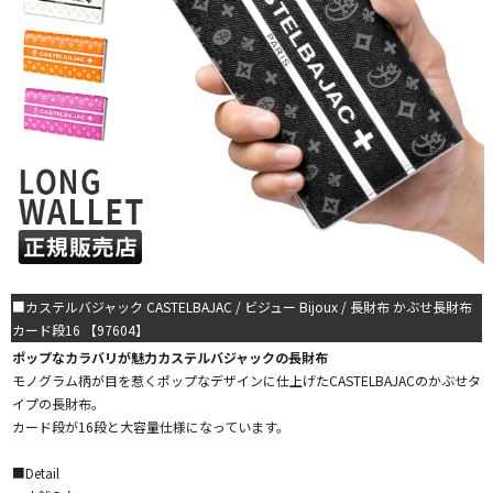
■カステルバジャック CASTELBAJAC / ビジュー Bijoux / 長財布 かぶせ長財布
カード段16 【97604】
ポップなカラバリが魅力カステルバジャックの長財布
モノグラム柄が目を惹くポップなデザインに仕上げたCASTELBAJACのかぶせタ
イプの長財布。
カード段が16段と大容量仕様になっています。
■Detail