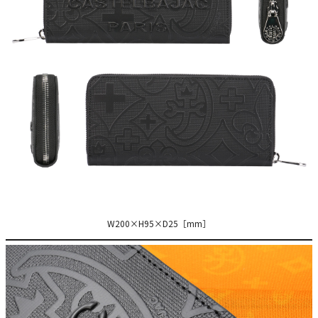
W200×H95×D25［mm］