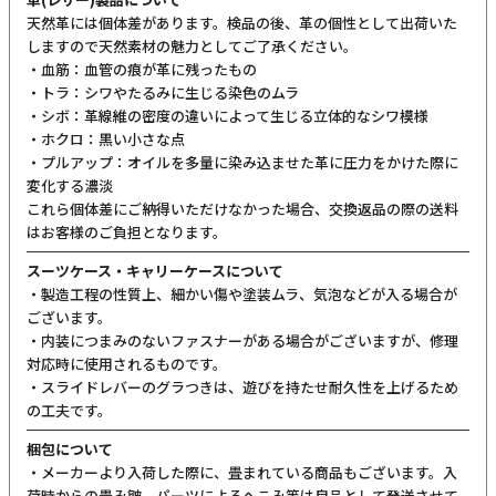
天然革には個体差があります。検品の後、革の個性として出荷いた
しますので天然素材の魅力としてご了承ください。
・血筋：血管の痕が革に残ったもの
・トラ：シワやたるみに生じる染色のムラ
・シボ：革線維の密度の違いによって生じる立体的なシワ模様
・ホクロ：黒い小さな点
・プルアップ：オイルを多量に染み込ませた革に圧力をかけた際に
変化する濃淡
これら個体差にご納得いただけなかった場合、交換返品の際の送料
はお客様のご負担となります。
スーツケース・キャリーケースについて
・製造工程の性質上、細かい傷や塗装ムラ、気泡などが入る場合が
ございます。
・内装につまみのないファスナーがある場合がございますが、修理
対応時に使用されるものです。
・スライドレバーのグラつきは、遊びを持たせ耐久性を上げるため
の工夫です。
梱包について
・メーカーより入荷した際に、畳まれている商品もございます。入
荷時からの畳み皺、パーツによるへこみ等は良品として発送させて