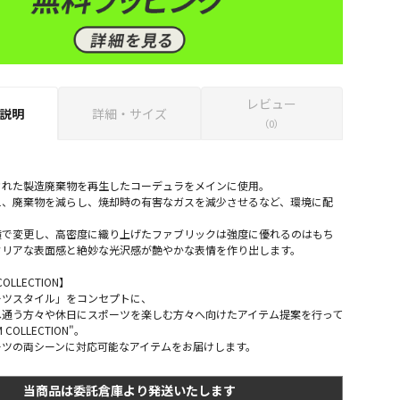
レビュー
説明
詳細・サイズ
（0）
された製造廃棄物を再生したコーデュラをメインに使用。
え、廃棄物を減らし、焼却時の有害なガスを減少させるなど、環境に配
横で変更し、高密度に織り上げたファブリックは強度に優れるのはもち
クリアな表面感と絶妙な光沢感が艶やかな表情を作り出します。
COLLECTION】
ーツスタイル」をコンセプトに、
へ通う方々や休日にスポーツを楽しむ方々へ向けたアイテム提案を行って
 COLLECTION"。
ーツの両シーンに対応可能なアイテムをお届けします。
当商品は委託倉庫より発送いたします