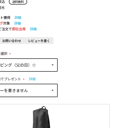
税込
送料無料
還元
ト獲得
詳細
グ
対象
詳細
のご注文で
即日出荷
詳細
お問い合わせ
レビューを書く
の選択
(
必
須
)
稿でプレゼント
詳細
(
必
須
)