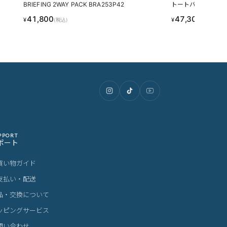
BRIEFING 2WAY PACK BRA253P42
トートバッグ A4 BRI
15
41,800
47,300
¥
¥
(税込)
(税込)
PPORT
ポート
買い物ガイド
支払い・配送
品・交換について
ッピングサービス
問い合わせ