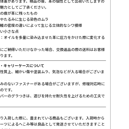
体差があります。検品の後、革の個性として出荷いたしますの
魅力としてご了承ください。
の痕が革に残ったもの
やたるみに生じる染色のムラ
維の密度の違いによって生じる立体的なシワ模様
い小さな点
：オイルを多量に染み込ませた革に圧力をかけた際に変化する
にご納得いただけなかった場合、交換返品の際の送料はお客様
ります。
・キャリーケースについて
性質上、細かい傷や塗装ムラ、気泡などが入る場合がございま
みのないファスナーがある場合がございますが、修理対応時に
のです。
バーのグラつきは、遊びを持たせ耐久性を上げるための工夫で
り入荷した際に、畳まれている商品もございます。入荷時から
ーツによるへこみ等は良品として発送させていただきますこと