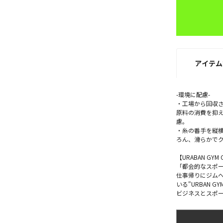
アイテム
-環境に配慮-
・工場から回収
原料の消費を抑
慮。
・糸の番手を縦
ろん、滑らかで
【URABAN GYM 
「都会的なスポ
仕事帰りにジム
いる"URBAN GYM
ビジネスとスポ