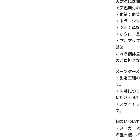
天然革には個
で天然素材の
・血筋：血管
・トラ：シワ
・シボ：革線
・ホクロ：黒
・プルアップ
濃淡
これら個体差
のご負担とな
スーツケース
・製造工程の
す。
・内装につま
使用されるも
・スライドレ
す。
梱包について
・メーカーよ
の畳み皺、パ