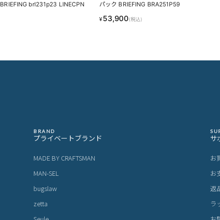
RIEFING brl231p23 LINECPN
パック BRIEFING BRA251P59
53,900
¥
(税込)
BRAND
SU
プライベートブランド
サ
MADE BY CRAFTSMAN
お
MAN-SEL
お
bugslaw
返
zetta
ラ
Seule
お