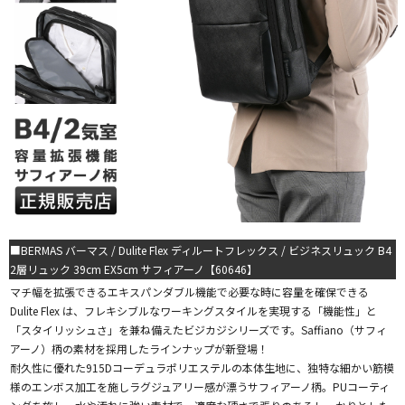
■BERMAS バーマス / Dulite Flex ディルートフレックス / ビジネスリュック B4
2層リュック 39cm EX5cm サフィアーノ【60646】
マチ幅を拡張できるエキスパンダブル機能で必要な時に容量を確保できる
Dulite Flex は、フレキシブルなワーキングスタイルを実現する「機能性」と
「スタイリッシュさ」を兼ね備えたビジカジシリーズです。Saffiano（サフィ
アーノ）柄の素材を採用したラインナップが新登場！
耐久性に優れた915Dコーデュラポリエステルの本体生地に、独特な細かい筋模
様のエンボス加工を施しラグジュアリー感が漂うサフィアーノ柄。PUコーティ