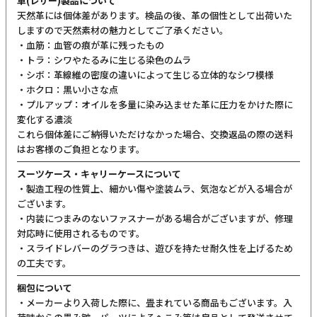
・注文確定前に必ずお間違いがないかご確認ください
・注文受付メール配信後(配達手配完了後)の商品の変更や配送日時
の変更、キャンセルは一切お受けできません
・外部倉庫出荷の為、個別のご対応は一切出来かねます
ご購入前にご確認ください
カラーについて
商品写真は実物の色に近づけるよう調整しておりますが、お客様の
ご使用になられるパソコン、スマートフォンの設定、お部屋の照
明、日光などにより色の違いが感じられる場合がございます。
サイズについて
サイズ表記はメーカー公称値もしくは採寸用サンプルの実寸値とな
ります。商品によりましては2〜3cm誤差が生じる場合がございま
す。
製品仕様について
予告なくメーカーによる仕様変更がある場合がございます。
革(レザー)製品について
天然革には個体差があります。検品の後、革の個性として出荷いた