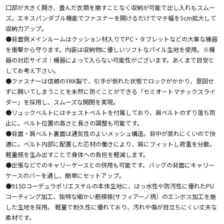
口部が大きく開き、畳んだ衣類を崩すことなく収納が可能で出し入れもスムー
ズ。エキスパンダブル機能でファスナーを開けるだけでマチ幅を5cm拡大して
収納力アップ。
●背面側メインルームはクッション材入りでPC・タブレットなどの大事な機器
を衝撃から守ります。内装は収納物に優しいソフトなパイル生地を使用。※機
器の対応サイズ：機器によって入らない可能性がございます。あくまで目安と
してお考え下さい。
●ファスナーは信頼のYKK製で、引手が倒れた状態でロックがかかり、意図せ
ずに開いてしまうことを未然に防ぐことができる「セミオートマチックスライ
ダー」を採用し、スムーズな開閉を実現。
●リュックベルトにはチェストベルトを付属しており、肩ベルトのずり落ち防
止に。ベルト位置の高さと長さの調整も可能です。
●背面・肩ベルト裏面は通気性のよいメッシュ構造。背中が蒸れにくいので快
適に。ベルト内部に配置した芯材の働きにより、肩にフィットし荷重を分散。
軽量感を生み出すことで身体への負担を軽減します。
●出張などでのキャリーケースとの併用も可能です。バッグの背面にキャリー
ケースのバーを通し、簡単にセットアップ。
●915Dコーデュラポリエステルの本体生地に、はっ水性や防汚性に優れたPU
コーティング加工、独特な細かい筋模様(サフィアーノ柄）のエンボス加工を施
した生地を採用。 軽量で耐久性に優れており、汚れや傷が目立ちにくい丈夫な
素材です。