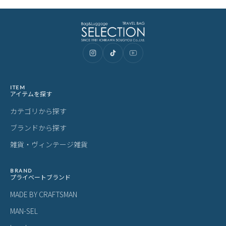
あなたにおすすめの商品
【正規品1年保証】バーマス バウアー
【正規品1年保証】バーマス ディルー
【
ゲーエン ビジネスリュック B4 エキス
トフレックス 3WAY ビジネスバッグ B
4
パンド 拡張 BAUER GEHEN 60389 LI
4 BERMAS Dulite Flex 60648 LINECP
BE
30,800
28,600
1
¥
¥
¥
(税込)
(税込)
NECPN
N