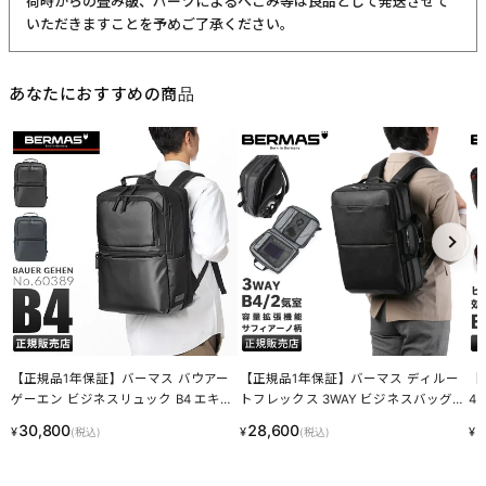
しますので天然素材の魅力としてご了承ください。
・血筋：血管の痕が革に残ったもの
・トラ：シワやたるみに生じる染色のムラ
・シボ：革線維の密度の違いによって生じる立体的なシワ模様
・ホクロ：黒い小さな点
・プルアップ：オイルを多量に染み込ませた革に圧力をかけた際に
変化する濃淡
これら個体差にご納得いただけなかった場合、交換返品の際の送料
はお客様のご負担となります。
スーツケース・キャリーケースについて
・製造工程の性質上、細かい傷や塗装ムラ、気泡などが入る場合が
ございます。
・内装につまみのないファスナーがある場合がございますが、修理
対応時に使用されるものです。
・スライドレバーのグラつきは、遊びを持たせ耐久性を上げるため
の工夫です。
梱包について
・メーカーより入荷した際に、畳まれている商品もございます。入
荷時からの畳み皺、パーツによるへこみ等は良品として発送させて
いただきますことを予めご了承ください。