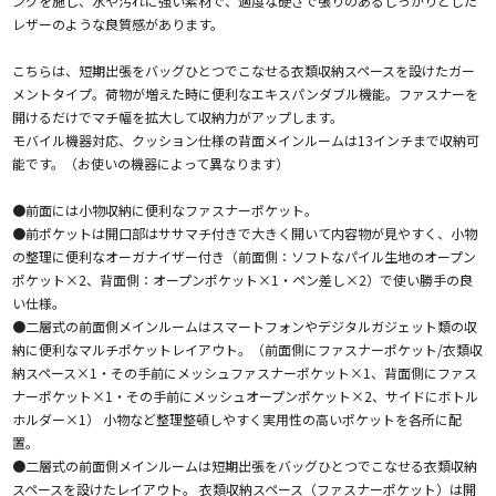
ングを施し、水や汚れに強い素材で、適度な硬さで張りのあるしっかりとした
レザーのような良質感があります。
こちらは、短期出張をバッグひとつでこなせる衣類収納スペースを設けたガー
メントタイプ。荷物が増えた時に便利なエキスパンダブル機能。ファスナーを
開けるだけでマチ幅を拡大して収納力がアップします。
モバイル機器対応、クッション仕様の背面メインルームは13インチまで収納可
能です。（お使いの機器によって異なります）
●前面には小物収納に便利なファスナーポケット。
●前ポケットは開口部はササマチ付きで大きく開いて内容物が見やすく、小物
の整理に便利なオーガナイザー付き（前面側：ソフトなパイル生地のオープン
ポケット×2、背面側：オープンポケット×1・ペン差し×2）で使い勝手の良
い仕様。
●二層式の前面側メインルームはスマートフォンやデジタルガジェット類の収
納に便利なマルチポケットレイアウト。（前面側にファスナーポケット/衣類収
納スペース×1・その手前にメッシュファスナーポケット×1、背面側にファス
ナーポケット×1・その手前にメッシュオープンポケット×2、サイドにボトル
ホルダー×1） 小物など整理整頓しやすく実用性の高いポケットを各所に配
置。
●二層式の前面側メインルームは短期出張をバッグひとつでこなせる衣類収納
スペースを設けたレイアウト。 衣類収納スペース（ファスナーポケット）は開