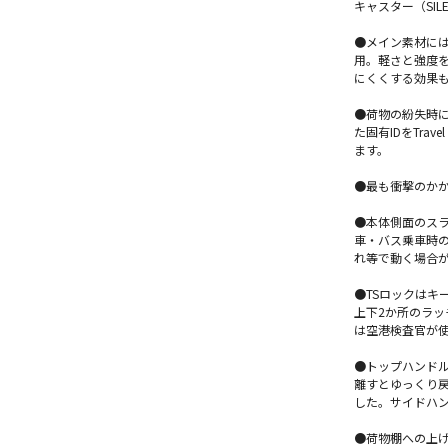
キャスター（SIL
●メイン素材に
用。軽さと強度
にくくする効果
●荷物の紛失時に
た固有IDをTra
ます。
●最も衝撃のか
●本体側面のス
車・バス乗車時の
れ等で動く場合
●TSロックはキ
上下2か所のラ
は空港検査官が使
●トップハンド
離すとゆっくり
した。サイドハ
●荷物棚への上