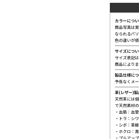
カラーについ
商品写真は実
なられるパソ
色の違いが感
サイズについ
サイズ表記は
商品によりま
製品仕様につ
予告なくメー
革(レザー)
天然革には個
で天然素材の
・血筋：血管
・トラ：シワ
・シボ：革線
・ホクロ：黒
・プルアップ