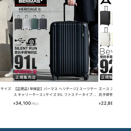
Lサイズ
【正規品1年保証】バーマス ヘリテージ2 スーツケー
エース スーツケース 
ス キャリーケース Lサイズ 91L ファスナータイプ 無
託手荷物 ドリンク
料受託手荷物 USBポート BERMAS HERITAGE2 605
ース ベベル ACE Bev
34,100
22,880
¥
¥
(税込)
(税込)
32 LINECPN