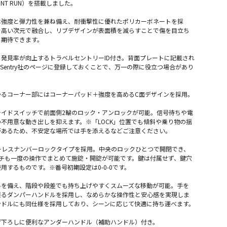
ENT RUN）を搭載しました。
は強度と弾力性を兼ね備え、耐衝撃性に優れたポリカーボネートを採
を高い次元で融合し、リブデザインが表面積を減らすことで傷を目立ち
も期待できます。
発見率が向上するトラベルセントリーID付き。背面プレートに記載され
vel Sentry社のページに登録しておくことで、万一の際に役立つ場合があり
かるコーナー部にはコーナーパッド＋強度を高めるC面デザインを採用。
ライドスイッチで前面側2輪のロック・アンロックが可能。信号待ちや電
不用意な動き出しを抑えます。※「LOCK」位置でも傾斜や乗り物の揺
があるため、不安定な場所では手を添えるなどご注意ください。
ーレスナンバーロックタイプを採用。中央のロックひとつで開閉でき、
ッチも一度の操作でまとめて施錠・開錠が可能です。鍵は付属せず、鍵穴
用するものです。※番号初期設定は0-0-0です。
ルを備え、階段や段差でも持ち上げやすくスムーズな移動が可能。手を
戻るダンパーハンドルを採用し、なめらかな操作性と安心感を実現しま
ンドルにも同仕様を採用しており、シーンに応じて快適に持ち運べます。
げ下ろしに便利なアンダーハンドル（補助ハンドル）付き。