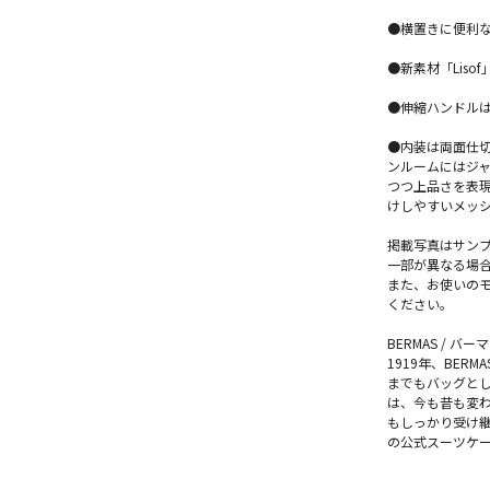
●横置きに便利
●新素材「Lis
●伸縮ハンドルは
●内装は両面仕
ンルームにはジ
つつ上品さを表
けしやすいメッ
掲載写真はサン
一部が異なる場
また、お使いの
ください。
BERMAS / バー
1919年、BE
までもバッグとし
は、今も昔も変
もしっかり受け継
の公式スーツケ