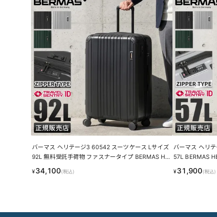
バーマス ヘリテージ3 60542 スーツケース Lサイズ
バーマス ヘリテー
92L 無料受託手荷物 ファスナータイプ BERMAS HE
57L BERMAS 
RITAGEIII LINECPN
34,100
31,900
¥
¥
(税込)
(税込)