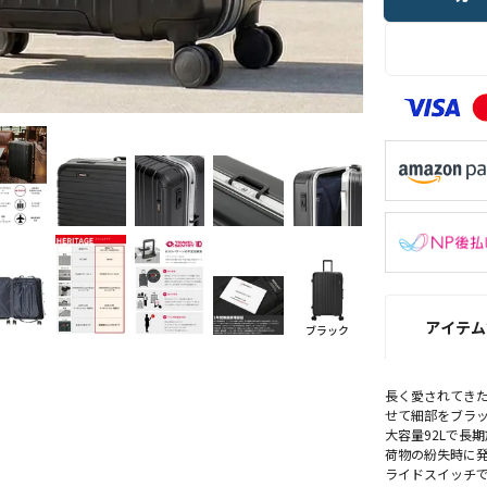
アイテム
ブラック
長く愛されてきた
せて細部をブラッシ
大容量92Lで長
荷物の紛失時に発
ライドスイッチで