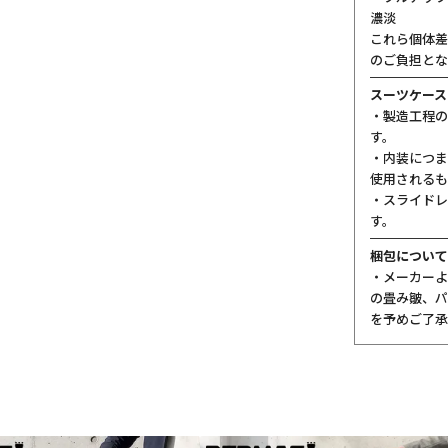
濃淡
これら個体差
のご負担とな
スーツケース
・製造工程の
す。
・内装につま
使用されるも
・スライドレ
す。
梱包について
・メーカーよ
の畳み皺、パ
を予めご了承