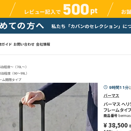
物ガイド
お問い合わせ
会社情報
6泊程度～（70L～）
0泊程度（90～99L）
ーム開閉タイプ
9時間11分
バーマス
バーマス ヘリテ
フレームタイプ BE
商品番号
bermas
¥
38,500