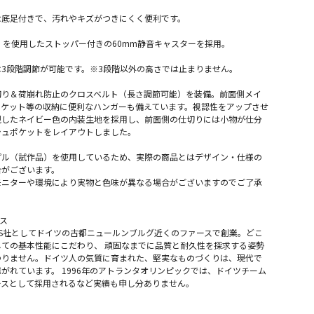
な底足付きで、汚れやキズがつきにくく便利です。
of」を使用したストッパー付きの60mm静音キャスターを採用。
3段階調節が可能です。※3段階以外の高さでは止まりません。
切り＆荷崩れ防止のクロスベルト（長さ調節可能）を装備。前面側メイ
ャケット等の収納に便利なハンガーも備えています。視認性をアップさせ
現したネイビー色の内装生地を採用し、前面側の仕切りには小物が仕分
シュポケットをレイアウトしました。
プル（試作品）を使用しているため、実際の商品とはデザイン・仕様の
合がございます。
モニターや環境により実物と色味が異なる場合がございますのでご了承
マス
RMAS社としてドイツの古都ニュールンブルグ近くのファースで創業。どこ
ての基本性能にこだわり、 頑固なまでに品質と耐久性を探求する姿勢
わりません。ドイツ人の気質に育まれた、堅実なものづくりは、現代で
がれています。 1996年のアトランタオリンピックでは、ドイツチーム
ースとして採用されるなど実績も申し分ありません。