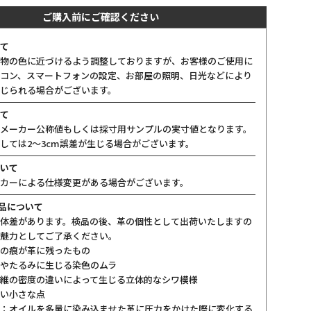
ご購入前にご確認ください
て
物の色に近づけるよう調整しておりますが、お客様のご使用に
コン、スマートフォンの設定、お部屋の照明、日光などにより
じられる場合がございます。
て
メーカー公称値もしくは採寸用サンプルの実寸値となります。
しては2〜3cm誤差が生じる場合がございます。
いて
カーによる仕様変更がある場合がございます。
製品について
体差があります。検品の後、革の個性として出荷いたしますの
魅力としてご了承ください。
の痕が革に残ったもの
やたるみに生じる染色のムラ
維の密度の違いによって生じる立体的なシワ模様
い小さな点
：オイルを多量に染み込ませた革に圧力をかけた際に変化する