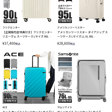
フリクエンター
アメリカンツーリスター
【正規販売店 特典付き】フリクエンター
アメリカンツーリスター ダイアジップ ス
リエーヴェ スーツケース Lサイズ 90L
ーツケース Lサイズ LL XL 95L
158cm以内 受託無料 超静音フレームタイ
AmericanTourister DIAZIP LINECPN
¥
37,400
¥
28,600
税込
税込
プ キャリーケース FREQUENTER LIEVE 1-
531 エンドー鞄
ACE
サムソナイト
エース オーバル2 スーツケース Lサイズ LL
サムソナイト スーツケース Lサイズ