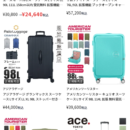
90L 111L 158cm以内 受託無料 拡張機能
76L/92L 拡張機能 ブックオープン キャリ
ACE 05913
ーケース ジップリックスFT スピナー68 エ
¥
57,200
¥
24,640
税込
¥
30,800
キスパンダブル Samsonite SPINNER 68
→
税込
EXPANDABLE LINECPN
アジアラゲージ
アメリカンツーリスター
アジアラゲージ グランマックス スーツケ
アメリカンツーリスター キュリオ スーツ
ース Lサイズ LL XL 98L ストッパー付き
ケース Lサイズ 98L 114L 拡張 無料受託
Asia Luggage A.L.I GRANMAX GM-056-28
158cm以内 フロントオープン
¥
44,000
¥
39,600
税込
税込
LINECPN
AmericanTourister CURIO LINECPN