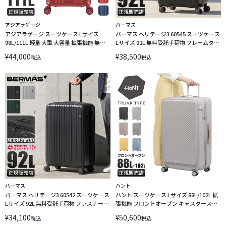
アジアラゲージ
バーマス
アジアラゲージ スーツケース Lサイズ
バーマス ヘリテージ3 60545 スーツケース
98L/111L 軽量 大型 大容量 拡張機能 無料
Lサイズ 92L 無料受託手荷物 フレームタイ
受託手荷物 静音キャスター ストッパー 4
プ BERMAS HERITAGEIII LINECPN
¥
44,000
¥
38,500
税込
税込
輪 双輪 A.L.I Asia Luggage デカかる
Edge2 ALI-090TL-28W LINECPN
バーマス
ハント
バーマス ヘリテージ3 60542 スーツケース
ハント スーツケース Lサイズ 88L/102L 拡
Lサイズ 92L 無料受託手荷物 ファスナータ
張機能 フロントオープン キャスタースト
イプ BERMAS HERITAGEIII LINECPN
ッパー4輪 キャリーケース ココント ace
¥
34,100
¥
50,600
税込
税込
HaNT KOKONT 05517