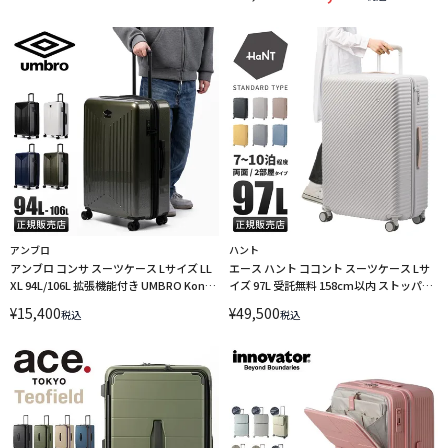
LINECPN
アンブロ
ハント
アンブロ コンサ スーツケース Lサイズ LL
エース ハント ココント スーツケース Lサ
XL 94L/106L 拡張機能付き UMBRO Konsa
イズ 97L 受託無料 158cm以内 ストッパー
70802【在庫限り】
付き HaNT KOKONT 05516 キャリーケー
¥
15,400
¥
49,500
税込
税込
ス