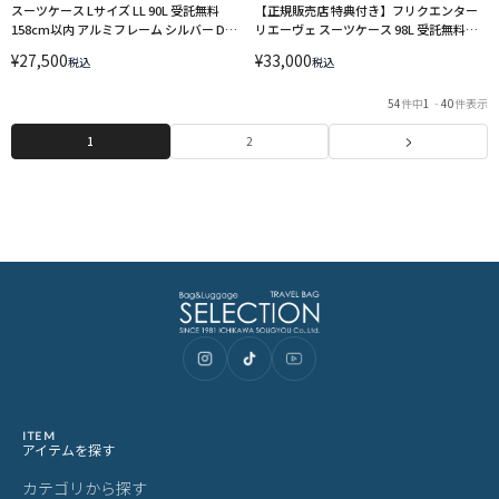
スーツケース Lサイズ LL 90L 受託無料
【正規販売店 特典付き】フリクエンター
158cm以内 アルミフレーム シルバー DBC
リエーヴェ スーツケース 98L 受託無料
ラゲージ HIRODBC ADL-G28 キャリーケ
158cm以内 Lサイズ LLサイズ 超静音
¥
27,500
¥
33,000
税込
税込
ース
FREQUENTER LIEVE 1-253 エンドー鞄
54
件中
1
-
40
件表示
1
2
ITEM
アイテムを探す
カテゴリから探す