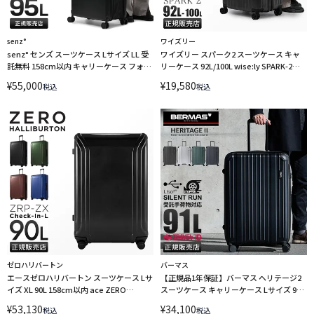
senz°
ワイズリー
senz° センズ スーツケース Lサイズ LL 受
ワイズリー スパーク2 スーツケース キャ
託無料 158cm以内 キャリーケース フォー
リーケース 92L/100L wise:ly SPARK-2
ルドアウェイ foldaway SZ-8804【在庫限
338-2503 LINECPN
¥
55,000
¥
19,580
税込
税込
り】
ゼロハリバートン
バーマス
エースゼロハリバートン スーツケース Lサ
【正規品1年保証】バーマス ヘリテージ2
イズ XL 90L 158cm以内 ace ZERO
スーツケース キャリーケース Lサイズ 91L
HALLIBURTON 80534
ファスナータイプ 無料受託手荷物 USBポ
¥
53,130
¥
34,100
税込
税込
ート BERMAS HERITAGE2 60532 LINECPN