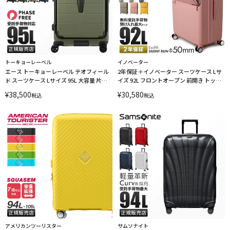
トーキョーレーベル
イノベーター
エース トーキョーレーベル テオフィール
2年保証＋イノベーター スーツケース Lサ
ド スーツケース Lサイズ 95L 大容量 片開
イズ 92L フロントオープン 前開き トップ
き ace.TOKYO LABEL Teofield 05163
オープン 上開き innovator INV90 sgpr
¥
38,500
¥
30,580
税込
税込
アメリカンツーリスター
サムソナイト