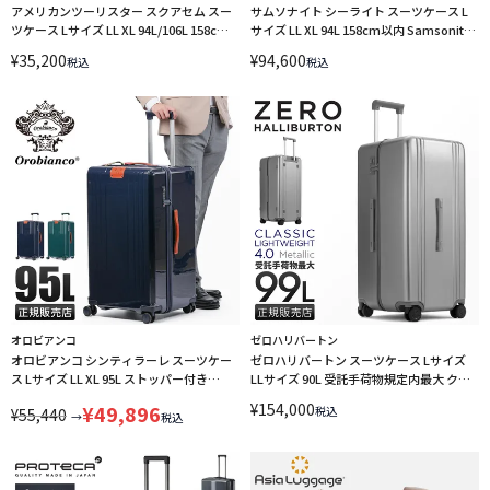
アメリカンツーリスター スクアセム スー
サムソナイト シーライト スーツケース L
ツケース Lサイズ LL XL 94L/106L 158cm
サイズ LL XL 94L 158cm以内 Samsonite
拡張機能付き American Tourister
C-LITE CS2*09004 CS2*10004 CS2*31004
¥
35,200
¥
94,600
税込
税込
SQUASEM QJ2-**003 LINECPN
CS2*35004 LINECPN
オロビアンコ
ゼロハリバートン
オロビアンコ シンティラーレ スーツケー
ゼロハリバートン スーツケース Lサイズ
ス Lサイズ LL XL 95L ストッパー付き
LLサイズ 90L 受託手荷物規定内最大 クラ
Orobianco Scintillare 92844
シック ライトウェイト4.0 メタリック
¥
154,000
¥
49,896
税込
¥
55,440
ZERO HALLIBURTON 81377 キャリーケ
→
税込
ース