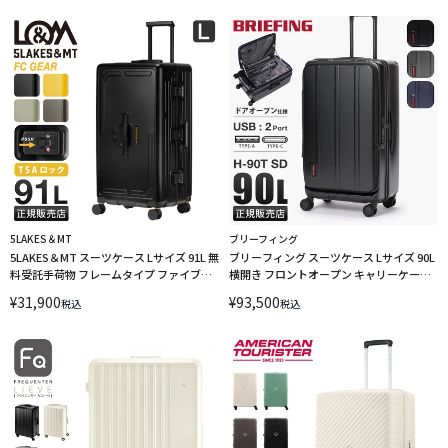
5LAKES＆MT
ブリーフィング
5LAKES＆MT スーツケース Lサイズ 91L 無
ブリーフィング スーツケース Lサイズ 90L
料受託手荷物 フレームタイプ ファイブレ
横開き フロントオープン キャリーケース
イクスアンドエムティー F-C GEAR 310-
USBポート BRIEFING H-90T SD
¥
31,900
¥
93,500
税込
税込
4051
BRA253C27