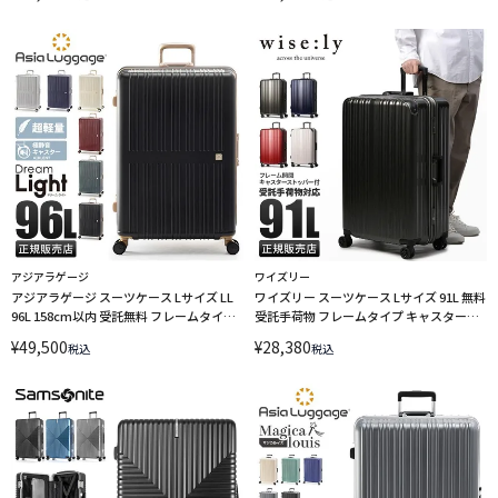
アジアラゲージ
ワイズリー
アジアラゲージ スーツケース Lサイズ LL
ワイズリー スーツケース Lサイズ 91L 無料
96L 158cm以内 受託無料 フレームタイプ
受託手荷物 フレームタイプ キャスタース
ドリームライト A.L.I Asia Luggage
トッパー スパーク wise:ly wisely spark
¥
49,500
¥
28,380
税込
税込
Dream Light ALI-099-28 キャリーケース
338-2082 キャリーケース【在庫限り】
LINECPN
LINECPN