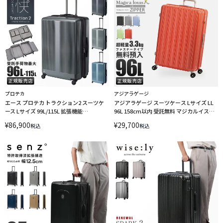
プロテカ
アジアラゲージ
エース プロテカ トラクション2 スーツケ
アジアラゲージ スーツケース Lサイズ LL
ース Lサイズ 99L/115L 拡張機能
96L 158cm以内 受託無料 マジカルイス
PROTeCA Traction2 01494
A.L.I Asia Luggage Magicalouis ALI-
¥
86,900
¥
29,700
税込
税込
6688-28 キャリーケース LINECPN