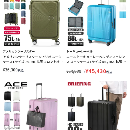
アメリカンツーリスター
トーキョーレーベル
アメリカンツーリスター キュリオ スーツ
エース トーキョーレーベル ディフェレン
ケース Lサイズ 75L 91L 拡張 フロントオー
ス スーツケース Lサイズ 88L/102L 拡張 片
プン AmericanTourister CURIO LINECPN
開き フロントオープン ストッパー ACE
¥
36,300
¥
45,430
税込
¥
64,900
05724
→
税込