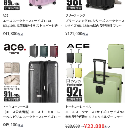
ACE
ブリーフィング
エース スーツケース Lサイズ LL XL
ブリーフィング HDシリーズ スーツケース
89L/106L 拡張機能付き ストッパー付き フ
Lサイズ 98L 158cm以内 受託無料 フレー
ァームロード ACE Farm Road ace-05893
ムタイプ BRIEFING HD BRA251C08 キャリ
¥
41,800
¥
121,000
税込
税込
LINECPN
ーケース
トーキョーレーベル
トーキョーレーベル
【エース公式商品】エース トーキョーレ
エース スーツケース Lサイズ LLサイズ 92L
ーベル ピリエ スーツケース Lサイズ LL XL
無料受託手荷物 ドリンクホルダー フック
拡張機能付き ストッパー付き ace.
付き キャリーケース ベベル ACE Bevel
¥
45,100
¥
22,880
税込
¥
28,600
TOKYO LABEL 05704【在庫限り】
05683
→
税込