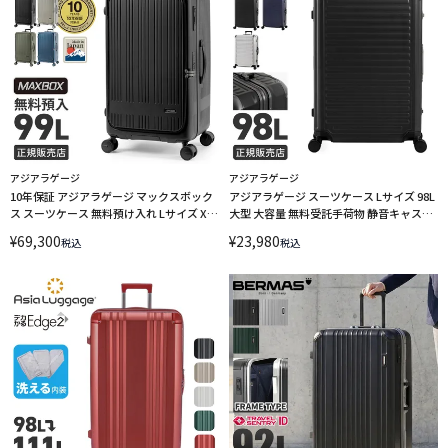
アジアラゲージ
アジアラゲージ
10年保証 アジアラゲージ マックスボック
アジアラゲージ スーツケース Lサイズ 98L
ス スーツケース 無料預け入れ Lサイズ XL
大型 大容量 無料受託手荷物 静音キャスタ
99L Asia Luggage MAXBOX MX-
ー フレームタイプ 4輪 双輪 アイオロス
¥
69,300
¥
23,980
税込
税込
8011RVTL-28
A.L.I ASIA LUGGAGE AEOLUS ALI-AEO-
5500-28 LINECPN