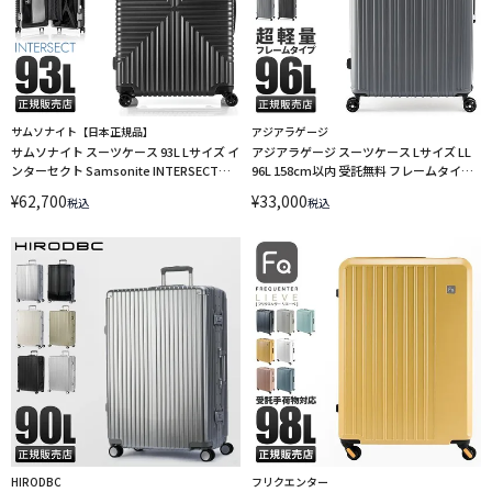
サムソナイト【日本正規品】
アジアラゲージ
サムソナイト スーツケース 93L Lサイズ イ
アジアラゲージ スーツケース Lサイズ LL
ンターセクト Samsonite INTERSECT
96L 158cm以内 受託無料 フレームタイプ
GV5-09003 GV5-41003 GV5-25003
マジカルイス A.L.I Asia Luggage
¥
62,700
¥
33,000
税込
税込
LINECPN
Magicalouis ALI-5088-28 キャリーケース
LINECPN
HIRODBC
フリクエンター