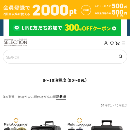
8～10泊程度（90～99L）
新着順
並び替え
価格が安い順
価格が高い順
54
件中
1
-
40
件表示