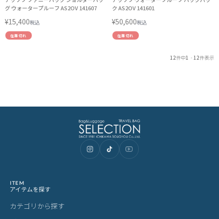
グ ウォータープルーフ AS2OV 141607
ク AS2OV 141601
¥
15,400
¥
50,600
税込
税込
在庫切れ
在庫切れ
12
件中
1
-
12
件表示
ITEM
アイテムを探す
カテゴリから探す