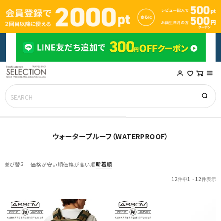
ウォータープルーフ（WATERPROOF）
新着順
並び替え
価格が安い順
価格が高い順
12
件中
1
-
12
件表示