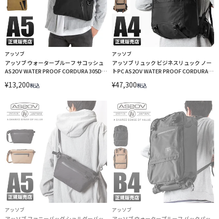
アッソブ
アッソブ
アッソブ ウォータープルーフ サコッシュ
アッソブ リュック ビジネスリュック ノー
AS2OV WATER PROOF CORDURA 305D
トPC AS2OV WATER PROOF CORDURA
141603
305D 141600
¥
13,200
¥
47,300
税込
税込
アッソブ
アッソブ
アッソブ ファニーバッグ ショルダーバッ
アッソブ ウォータープルーフ バックパッ