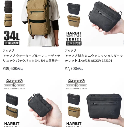
アッソブ
アッソブ
アッソブ ウォータープルーフ コーデュラ
アッソブ 財布 ミニウォレッ ショルダーウ
リュック バックパック 34L B4 大容量 PC
ォレット 本体のみ AS2OV 142104
収納 撥水 防水 耐水 メンズ AS2OV 141612
¥
39,600
¥
7,700
税込
税込