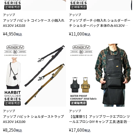
アッソブ
アッソブ
アッソブ ハビット コインケース 小銭入れ
アッソブ ポーチ 小物入れ ショルダーポー
AS2OV 142103
チ ショルダーバッグ 本体のみ AS2OV
142101
¥
4,950
¥
11,000
税込
税込
アッソブ
アッソブ
アッソブ ハビット ショルダーストラップ
【在庫限り】アッソブ ワークエプロン ツ
AS2OV 142100
ールエプロン DIY キャンプ 工具 透湿 防水
ブランド AS2OV 142000
¥
8,250
¥
17,600
税込
税込