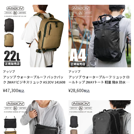
アッソブ
アッソブ
アッソブ ウォータープルーフ バックパッ
アッソブ ウォータープルーフ リュック ロ
ク 2WAY ビジネスリュック AS2OV 141608
ールトップ 2WAYトート 軽量 撥水 防水 耐
水 AS2OV 141605
¥
47,300
¥
28,600
税込
税込