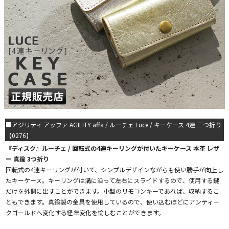
■アジリティ アッファ AGILITY affa / ルーチェ Luce / キーケース 4連 三つ折り
【0276】
『ディスク』ルーチェ / 回転式の4連キーリングが付いたキーケース 本革 レザ
ー 真鍮 3つ折り
回転式の4連キーリングが付いて、シンプルデザインながらも使い勝手が向上し
たキーケース。キーリングは溝に沿って左右にスライドするので、使用する鍵
だけを外側に出すことができます。小型のリモコンキーであれば、収納するこ
ともできます。真鍮製の金具を使用しているので、使い込むほどにアンティー
クゴールドへ変化する経年変化を愉しむことができます。