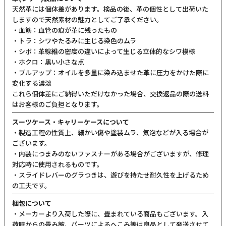
天然革には個体差があります。検品の後、革の個性として出荷いた
しますので天然素材の魅力としてご了承ください。
・血筋：血管の痕が革に残ったもの
・トラ：シワやたるみに生じる染色のムラ
・シボ：革線維の密度の違いによって生じる立体的なシワ模様
・ホクロ：黒い小さな点
・プルアップ：オイルを多量に染み込ませた革に圧力をかけた際に
変化する濃淡
これら個体差にご納得いただけなかった場合、交換返品の際の送料
はお客様のご負担となります。
スーツケース・キャリーケースについて
・製造工程の性質上、細かい傷や塗装ムラ、気泡などが入る場合が
ございます。
・内装につまみのないファスナーがある場合がございますが、修理
対応時に使用されるものです。
・スライドレバーのグラつきは、遊びを持たせ耐久性を上げるため
の工夫です。
梱包について
・メーカーより入荷した際に、畳まれている商品もございます。入
荷時からの畳み皺、パーツによるへこみ等は良品として発送させて