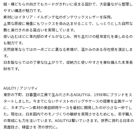
縦・横どちらの向きでもカードがきれいに収まる設計で、大容量ながら整理し
やすい構造が魅力です。
素材にはイタリア・イルポンテ社のポンテワックスレザーを採用。
上質な原皮に幾重にもワックスを染み込ませることで、しっとりとした自然な
艶と奥行きのある風合いを実現しています。
使い込むほどに革内部のオイルがなじみ、持ち主だけの経年変化を楽しめるの
も魅力です。
天然皮革ならではの一点ごとに異なる表情が、温かみのある存在感を演出しま
す。
日本製ならではの丁寧な仕上がりで、収納力と使いやすさを兼ね備えた本革長
財布です。
AGILITY / アジリティ
東京の下町、日暮里の工房で生みだされるAGILITYは、1998年にブランドをス
タートしました。今までにないテイストのバッグやケースの提案を企画テーマ
に、ネオプレーン素材の美容師用ケースを最初に開発したのが小さな一歩でし
た。現在は、日本国内でのモノづくりの継続を実現させるためにも、若手職人
の育成にも力を注いでいます。AGILITYは繋いでいきます。世界に誇れる日本の
真面目さ、精密さを 次の世代に。