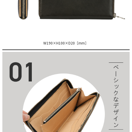
W190×H100×D20［mm］