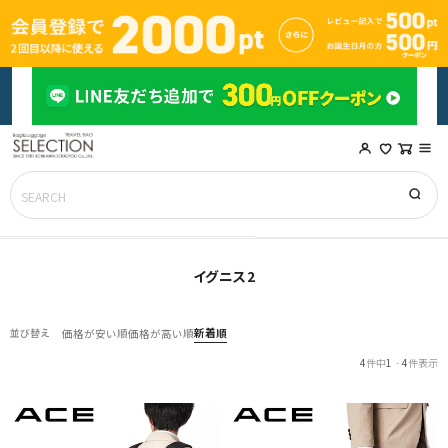
イグニス2
新着順
並び替え
価格が安い順
価格が高い順
4
件中
1
-
4
件表示