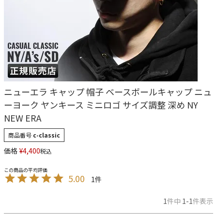
ニューエラ キャップ 帽子 ベースボールキャップ ニュ
ーヨーク ヤンキース ミニロゴ サイズ調整 深め NY
NEW ERA
商品番号
c-classic
価格
¥
4,400
税込
5.00
1
1
件中
1
-
1
件表示