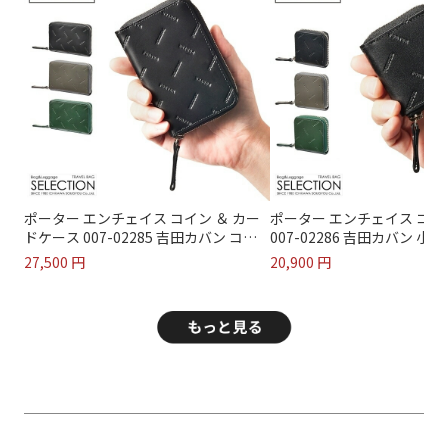
ポーター エンチェイス コイン ＆ カー
ポーター エンチェイス コ
ドケース 007-02285 吉田カバン コイ
007-02286 吉田カバン 小
ンケース キーリング付 小銭入れ 財布
本革 レザー ミニ ブランド 
27,500 円
20,900 円
本革 レザー ブランド メン...
ィース PORTER